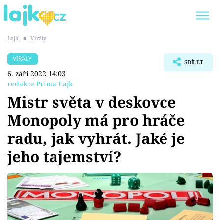
Lajk
■
Virály
Trendy:
KARLOS VÉMOLA
ONLYFANS
VIRÁLY
SDÍLET
SHOPAHOLICADEL
CLASH OF THE STARS
6. září 2022 14:03
redakce Prima Lajk
Mistr světa v deskovce
Monopoly má pro hráče
Témata
radu, jak vyhrát. Jaké je
Showbyznys
jeho tajemství?
Youtubeři
Virály