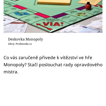
Sex a vztahy
Videa
Sledujte prima+
Přihlášení
Deskovka Monopoly
Zdroj: Profimedia.cz
Sledujte nás
Co vás zaručeně přivede k vítězství ve hře
Monopoly? Stačí poslouchat rady opravdového
mistra.