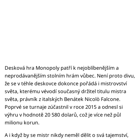
Desková hra Monopoly patří k nejoblíbenějším a
neprodávanějším stolním hrám vůbec. Není proto divu,
že se v téhle deskovce dokonce pořádá i mistrovství
světa, kterému vévodí současný držitel titulu mistra
světa, právník z italských Benátek Nicolò Falcone.
Poprvé se turnaje zúčastnil v roce 2015 a odnesl si
výhru v hodnotě 20 580 dolarů, což je více než půl
milionu korun.
A i když by se mistr nikdy neměl dělit o svá tajemství,