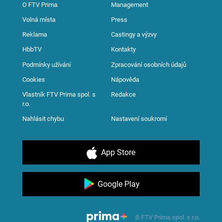
O FTV Prima
Management
Volná místa
Press
Reklama
Castingy a výzvy
HbbTV
Kontakty
Podmínky užívání
Zpracování osobních údajů
Cookies
Nápověda
Vlastník FTV Prima spol. s
Redakce
r.o.
Nahlásit chybu
Nastavení soukromí
App Store
Google Play
© FTV Prima spol. s r.o.