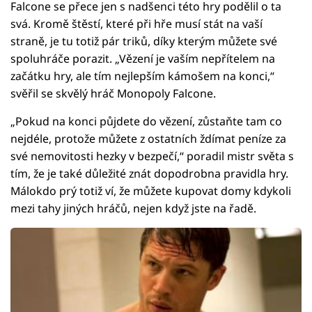
Falcone se přece jen s nadšenci této hry podělil o ta
svá. Kromě štěstí, které při hře musí stát na vaší
straně, je tu totiž pár triků, díky kterým můžete své
spoluhráče porazit. „Vězení je vaším nepřítelem na
začátku hry, ale tím nejlepším kámošem na konci,“
svěřil se skvělý hráč Monopoly Falcone.
„Pokud na konci půjdete do vězení, zůstaňte tam co
nejdéle, protože můžete z ostatních ždímat peníze za
své nemovitosti hezky v bezpečí,“ poradil mistr světa s
tím, že je také důležité znát dopodrobna pravidla hry.
Málokdo prý totiž ví, že můžete kupovat domy kdykoli
mezi tahy jiných hráčů, nejen když jste na řadě.