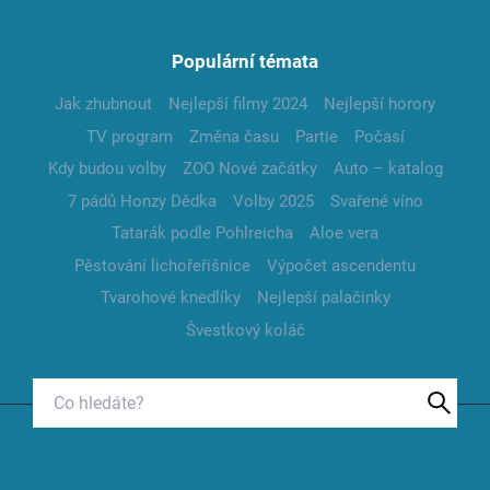
Populární témata
Jak zhubnout
Nejlepší filmy 2024
Nejlepší horory
TV program
Změna času
Partie
Počasí
Kdy budou volby
ZOO Nové začátky
Auto – katalog
7 pádů Honzy Dědka
Volby 2025
Svařené víno
Tatarák podle Pohlreicha
Aloe vera
Pěstování lichořeřišnice
Výpočet ascendentu
Tvarohové knedlíky
Nejlepší palačinky
Švestkový koláč