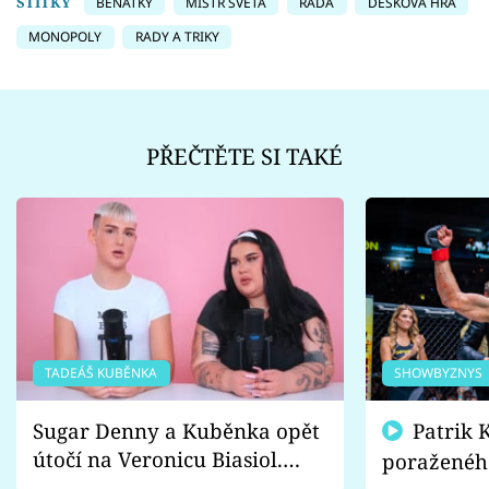
ŠTÍTKY
BENÁTKY
MISTR SVĚTA
RADA
DESKOVÁ HRA
MONOPOLY
RADY A TRIKY
PŘEČTĚTE SI TAKÉ
TADEÁŠ KUBĚNKA
SHOWBYZNYS
Sugar Denny a Kuběnka opět
Patrik Kincl se zastal
útočí na Veronicu Biasiol.
poraženéh
Proč je podle nich falešná a