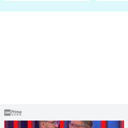
fanoušci n
lže o své nevěře?