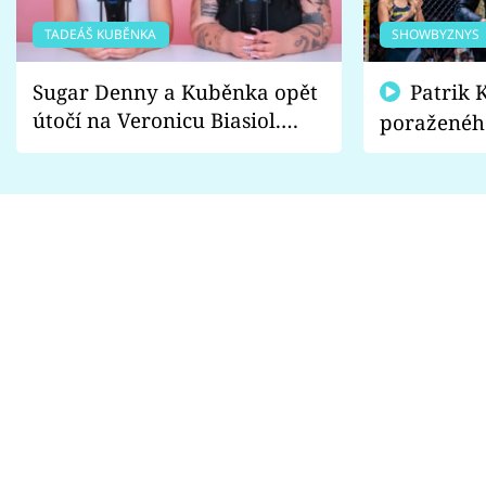
TADEÁŠ KUBĚNKA
SHOWBYZNYS
Sugar Denny a Kuběnka opět
Patrik Kincl se zastal
útočí na Veronicu Biasiol.
poraženéh
Proč je podle nich falešná a
fanoušci n
lže o své nevěře?