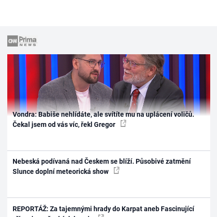
Vondra: Babiše nehlídáte, ale svítíte mu na uplácení voličů.
Čekal jsem od vás víc, řekl Gregor
Nebeská podívaná nad Českem se blíží. Působivé zatmění
Slunce doplní meteorická show
REPORTÁŽ: Za tajemnými hrady do Karpat aneb Fascinující