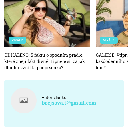
VIRÁLY
VIRÁLY
ODHALENO: 5 faktů o spodním prádle,
GALERIE: Vtipné
které znějí fakt divně. Tipnete si, za jak
každodenního ži
dlouho vznikla podprsenka?
tom?
Autor článku
brejsova.t@gmail.com