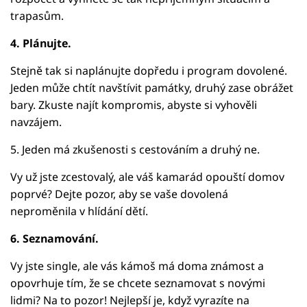
trapasům.
4. Plánujte.
Stejně tak si naplánujte dopředu i program dovolené.
Jeden může chtít navštívit památky, druhý zase obrážet
bary. Zkuste najít kompromis, abyste si vyhověli
navzájem.
5. Jeden má zkušenosti s cestováním a druhý ne.
Vy už jste zcestovalý, ale váš kamarád opouští domov
poprvé? Dejte pozor, aby se vaše dovolená
neproměnila v hlídání dětí.
6. Seznamování.
Vy jste single, ale vás kámoš má doma známost a
opovrhuje tím, že se chcete seznamovat s novými
lidmi? Na to pozor! Nejlepší je, když vyrazíte na