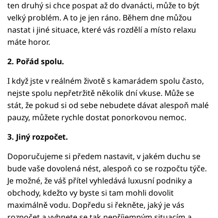
ten druhý si chce pospat až do dvanácti, může to být
velký problém. A to je jen ráno. Během dne můžou
nastat i jiné situace, které vás rozdělí a místo relaxu
máte horor.
2. Pořád spolu.
I když jste v reálném životě s kamarádem spolu často,
nejste spolu nepřetržitě několik dní vkuse. Může se
stát, že pokud si od sebe nebudete dávat alespoň malé
pauzy, můžete rychle dostat ponorkovou nemoc.
3. Jiný rozpočet.
Doporučujeme si předem nastavit, v jakém duchu se
bude vaše dovolená nést, alespoň co se rozpočtu týče.
Je možné, že váš přítel vyhledává luxusní podniky a
obchody, kdežto vy byste si tam mohli dovolit
maximálně vodu. Dopředu si řekněte, jaký je vás
rozpočet a vyhnete se tak nepříjemným situacím a