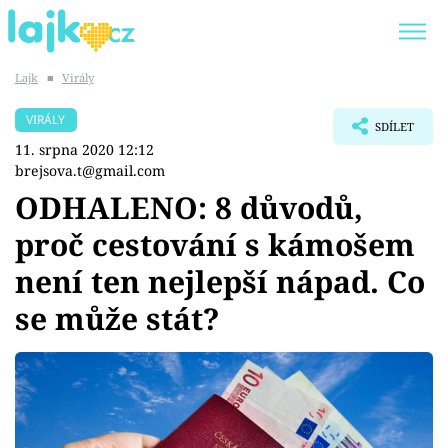
Lajk
■
Virály
Trendy:
KARLOS VÉMOLA
ONLYFANS
VIRÁLY
SDÍLET
SHOPAHOLICADEL
CLASH OF THE STARS
11. srpna 2020 12:12
brejsova.t@gmail.com
ODHALENO: 8 důvodů,
proč cestování s kámošem
Témata
není ten nejlepší nápad. Co
Showbyznys
se může stát?
Youtubeři
Virály