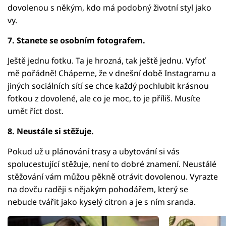
dovolenou s někým, kdo má podobný životní styl jako
vy.
7. Stanete se osobním fotografem.
Ještě jednu fotku. Ta je hrozná, tak ještě jednu. Vyfoť
mě pořádně! Chápeme, že v dnešní době Instagramu a
jiných sociálních sítí se chce každý pochlubit krásnou
fotkou z dovolené, ale co je moc, to je příliš. Musíte
umět říct dost.
8. Neustále si stěžuje.
Pokud už u plánování trasy a ubytování si vás
spolucestující stěžuje, není to dobré znamení. Neustálé
stěžování vám můžou pěkně otrávit dovolenou. Vyrazte
na dovču raději s nějakým pohodářem, který se
nebude tvářit jako kyselý citron a je s ním sranda.