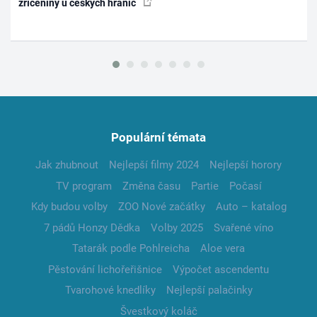
zříceniny u českých hranic
Populární témata
Jak zhubnout
Nejlepší filmy 2024
Nejlepší horory
TV program
Změna času
Partie
Počasí
Kdy budou volby
ZOO Nové začátky
Auto – katalog
7 pádů Honzy Dědka
Volby 2025
Svařené víno
Tatarák podle Pohlreicha
Aloe vera
Pěstování lichořeřišnice
Výpočet ascendentu
Tvarohové knedlíky
Nejlepší palačinky
Švestkový koláč