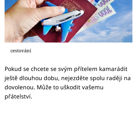
Sex a vztahy
Videa
Sledujte prima+
Přihlášení
cestování
Pokud se chcete se svým přítelem kamarádit
Sledujte nás
ještě dlouhou dobu, nejezděte spolu raději na
dovolenou. Může to uškodit vašemu
přátelství.