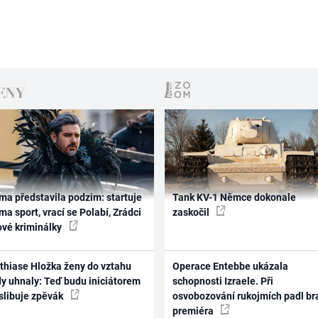
ma představila podzim: startuje
Tank KV-1 Němce dokonale
ma sport, vrací se Polabí, Zrádci
zaskočil
ové kriminálky
thiase Hložka ženy do vztahu
Operace Entebbe ukázala
dy uhnaly: Teď budu iniciátorem
schopnosti Izraele. Při
 slibuje zpěvák
osvobozování rukojmích padl br
premiéra