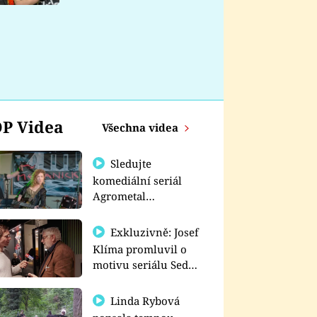
nemá
P Videa
Všechna videa
Sledujte
komediální seriál
Agrometal
exkluzivně na
prima+
Exkluzivně: Josef
Klíma promluvil o
motivu seriálu Sedm
schodů k moci
Linda Rybová