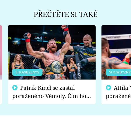
PŘEČTĚTE SI TAKÉ
SHOWBYZNYS
SHOWBYZNY
Patrik Kincl se zastal
Attila Végh podpořil
poraženého Vémoly. Čím ho
poražené
fanoušci naštvali?
chce radě
s vítězem