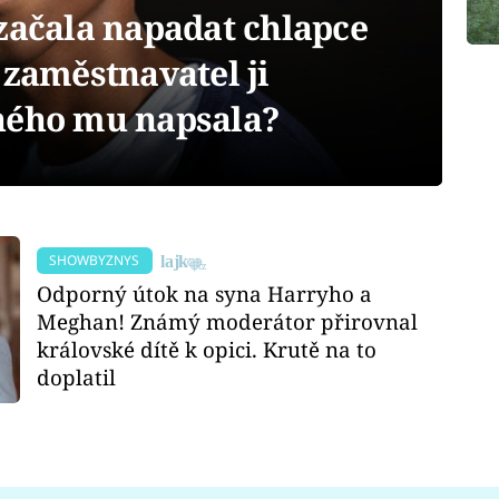
začala napadat chlapce
 zaměstnavatel ji
ného mu napsala?
SHOWBYZNYS
Odporný útok na syna Harryho a
Meghan! Známý moderátor přirovnal
královské dítě k opici. Krutě na to
doplatil