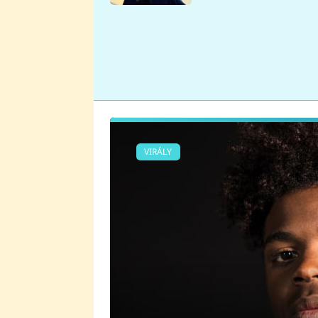
se v Plzni stalo
VIRÁLY