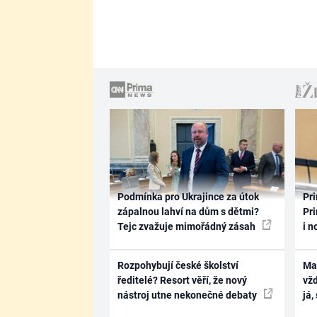
Podmínka pro Ukrajince za útok
Pri
zápalnou lahví na dům s dětmi?
Pri
Tejc zvažuje mimořádný zásah
i n
Rozpohybují české školství
Ma
ředitelé? Resort věří, že nový
vž
nástroj utne nekonečné debaty
já,