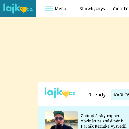
Menu
Showbyznys
Youtube
Youtuberky
Youtubeři
SHOPAHOLICADEL
FATTYPILLOW
ANNA ŠULC
FREESCOOT
SUGAR DENNY
ADAM KAJUMI
LADUŠKA
TADEÁŠ KUBĚNKA
DOMINIKA
DATEL
Trendy:
KARLO
MYSLIVCOVÁ
Známý český rapper
obviněn ze znásilnění:
Parťák Řezníka vysvětlil, 