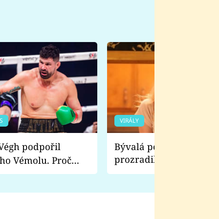
S
VIRÁLY
Bývalá pornoherečka
prozradila, co ji šokova
ho Vémolu. Proč
natáčení Euforie. Vážně
ji zápasit s ním než
bylo drsnější než hanba
 Kinclem?
filmy?