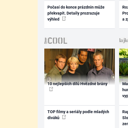
Počasí do konce prázdnin může
Ro
překvapit. Detaily prozrazuje
Pr
výhled
a 
10 nejlepších dílů Hvězdné brány
Ma
hum
vy
TOP filmy a seriály podle mladých
Rap
diváků
Slo
ze