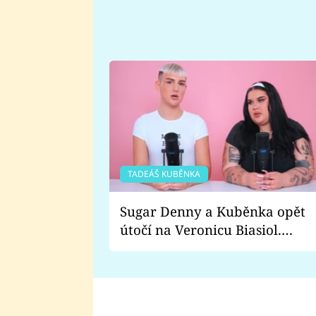
TADEÁŠ KUBĚNKA
Sugar Denny a Kuběnka opět
útočí na Veronicu Biasiol.
Proč je podle nich falešná a
lže o své nevěře?