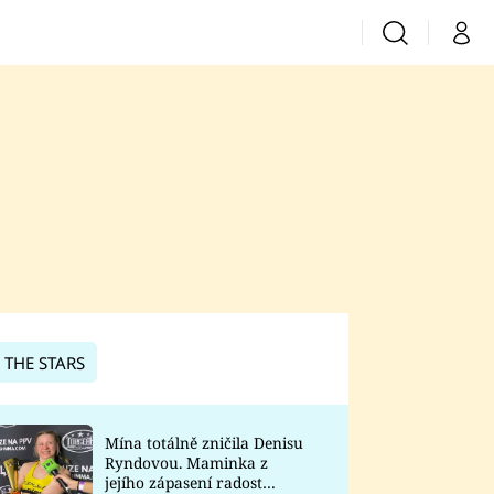
Vyhledávání
Můj 
Prima+
CNN Prima News
Prima Fresh
Prima Living
Prima Zoom
 THE STARS
Prima Lajk
Mína totálně zničila Denisu
Ryndovou. Maminka z
Sledujte nás
jejího zápasení radost