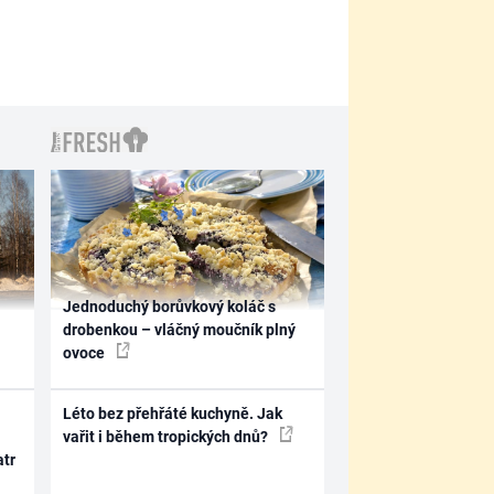
Jednoduchý borůvkový koláč s
drobenkou – vláčný moučník plný
ovoce
Léto bez přehřáté kuchyně. Jak
vařit i během tropických dnů?
atr