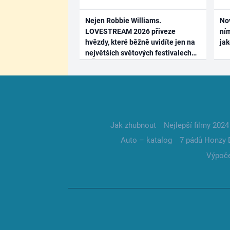
Nejen Robbie Williams.
No
LOVESTREAM 2026 přiveze
ním
hvězdy, které běžně uvidíte jen na
ja
největších světových festivalech
Jak zhubnout
Nejlepší filmy 2024
Auto – katalog
7 pádů Honzy 
Výpoče