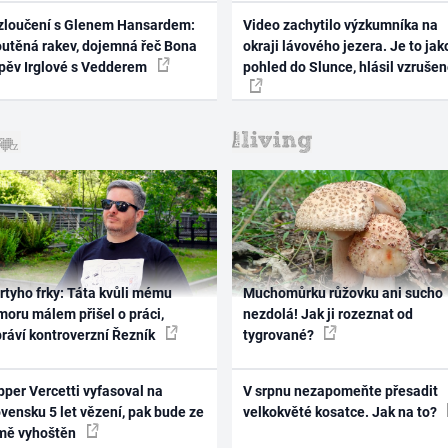
zloučení s Glenem Hansardem:
Video zachytilo výzkumníka na
outěná rakev, dojemná řeč Bona
okraji lávového jezera. Je to jak
zpěv Irglové s Vedderem
pohled do Slunce, hlásil vzruše
rtyho frky: Táta kvůli mému
Muchomůrku růžovku ani sucho
oru málem přišel o práci,
nezdolá! Jak ji rozeznat od
práví kontroverzní Řezník
tygrované?
per Vercetti vyfasoval na
V srpnu nezapomeňte přesadit
vensku 5 let vězení, pak bude ze
velkokvěté kosatce. Jak na to?
mě vyhoštěn