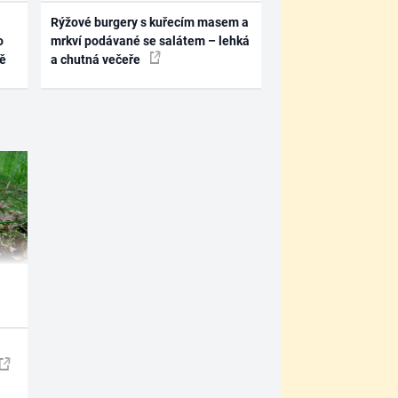
Rýžové burgery s kuřecím masem a
o
mrkví podávané se salátem – lehká
ně
a chutná večeře