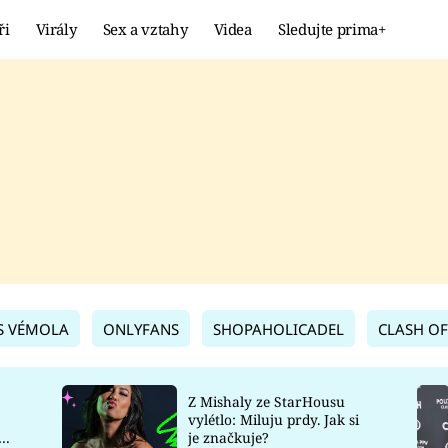
ři
Virály
Sex a vztahy
Videa
Sledujte prima+
Showbyznys
Extrém
VIRÁLY
KURIOZITY
VIDEA
KVÍZY
S VÉMOLA
ONLYFANS
SHOPAHOLICADEL
CLASH OF
Z Mishaly ze StarHousu
vylétlo: Miluju prdy. Jak si
co
je značkuje?