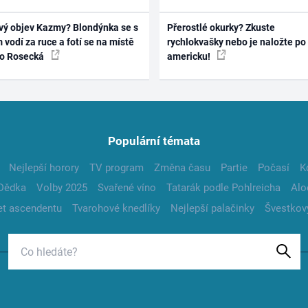
vý objev Kazmy? Blondýnka se s
Přerostlé okurky? Zkuste
 vodí za ruce a fotí se na místě
rychlokvašky nebo je naložte po
ko Rosecká
americku!
Populární témata
Nejlepší horory
TV program
Změna času
Partie
Počasí
K
Dědka
Volby 2025
Svařené víno
Tatarák podle Pohlreicha
Alo
t ascendentu
Tvarohové knedlíky
Nejlepší palačinky
Švestkov