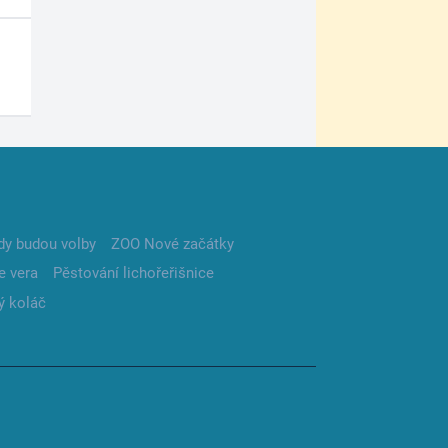
dy budou volby
ZOO Nové začátky
e vera
Pěstování lichořeřišnice
ý koláč