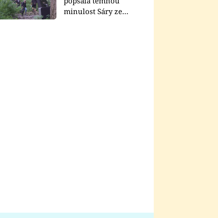
popsala temnou
minulost Sáry ze
seriálu Zákony vlka