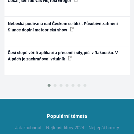
Čekal jsem od vás víc, řekl Gregor
Nebeská podívaná nad Českem se blíží. Působivé zatmění
Slunce doplní meteorická show
Češi slepě věřili aplikaci a přecenili síly, píší v Rakousku. V
Alpách je zachraňoval vrtulník
Populární témata
Jak zhubnout
Nejlepší filmy 2024
Nejlepší horory