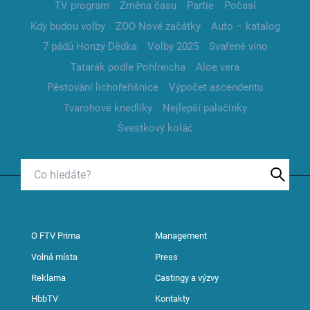
TV program
Změna času
Partie
Počasí
Kdy budou volby
ZOO Nové začátky
Auto – katalog
7 pádů Honzy Dědka
Volby 2025
Svařené víno
Tatarák podle Pohlreicha
Aloe vera
Pěstování lichořeřišnice
Výpočet ascendentu
Tvarohové knedlíky
Nejlepší palačinky
Švestkový koláč
O FTV Prima
Management
Volná místa
Press
Reklama
Castingy a výzvy
HbbTV
Kontakty