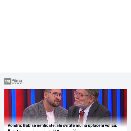
Vondra: Babiše nehlídáte, ale svítíte mu na uplácení voličů.