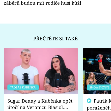
záběrů budou mít rodiče husí kůži
PŘEČTĚTE SI TAKÉ
TADEÁŠ KUBĚNKA
SHOWBYZNYS
Sugar Denny a Kuběnka opět
Patrik Kincl se zastal
útočí na Veronicu Biasiol.
poraženéh