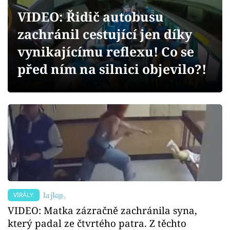
Sex a vztahy
VIDEO: Řidič autobusu
Videa
zachránil cestující jen díky
vynikajícímu reflexu! Co se
Sledujte prima+
před ním na silnici objevilo?!
Přihlášení
Sledujte nás
VIRÁLY
VIDEO: Matka zázračně zachránila syna,
který padal ze čtvrtého patra. Z těchto