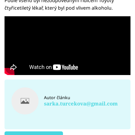
Podle všeho byl nezodpovědným řidičem Toyoty
čtyřicetiletý lékař, který byl pod vlivem alkoholu.
Autor článku
sarka.turcekova@gmail.com