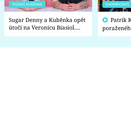
TADEÁŠ KUBĚNKA
SHOWBYZNYS
Sugar Denny a Kuběnka opět
Patrik Kincl se zastal
útočí na Veronicu Biasiol.
poraženéh
Proč je podle nich falešná a
fanoušci n
lže o své nevěře?