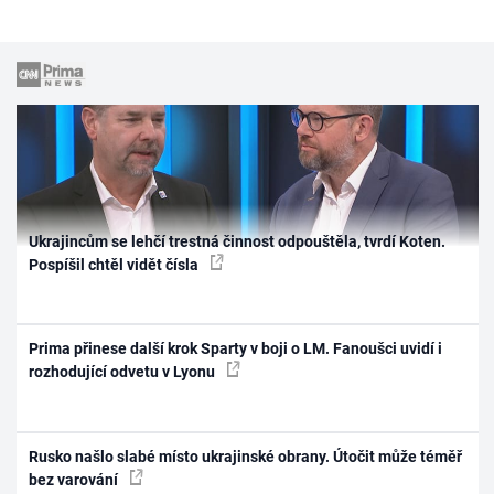
Ukrajincům se lehčí trestná činnost odpouštěla, tvrdí Koten.
Pospíšil chtěl vidět čísla
Prima přinese další krok Sparty v boji o LM. Fanoušci uvidí i
rozhodující odvetu v Lyonu
Rusko našlo slabé místo ukrajinské obrany. Útočit může téměř
bez varování