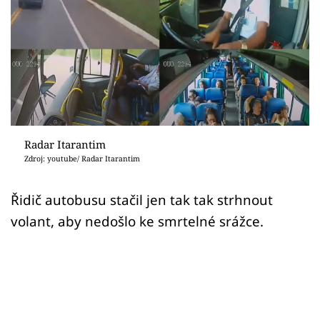
Sex a vztahy
Videa
Sledujte prima+
Přihlášení
Radar Itarantim
Zdroj: youtube/ Radar Itarantim
Sledujte nás
Řidič autobusu stačil jen tak tak strhnout
volant, aby nedošlo ke smrtelné srážce.