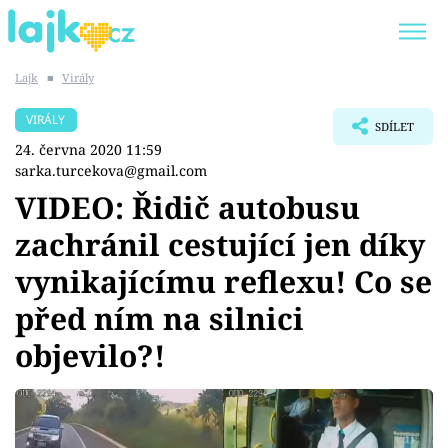
Lajk
■
Virály
Trendy:
KARLOS VÉMOLA
ONLYFANS
VIRÁLY
SDÍLET
SHOPAHOLICADEL
CLASH OF THE STARS
24. června 2020 11:59
sarka.turcekova@gmail.com
VIDEO: Řidič autobusu
zachránil cestující jen díky
Témata
vynikajícímu reflexu! Co se
Showbyznys
před ním na silnici
objevilo?!
Youtubeři
Virály