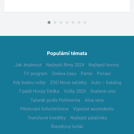
Populární témata
Jak zhubnout
Nejlepší filmy 2024
Nejlepší horory
TV program
Změna času
Partie
Počasí
Kdy budou volby
ZOO Nové začátky
Auto – katalog
7 pádů Honzy Dědka
Volby 2025
Svařené víno
Tatarák podle Pohlreicha
Aloe vera
Pěstování lichořeřišnice
Výpočet ascendentu
Tvarohové knedlíky
Nejlepší palačinky
Švestkový koláč