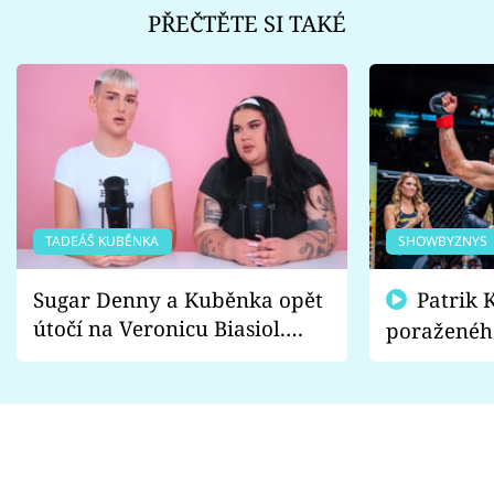
PŘEČTĚTE SI TAKÉ
TADEÁŠ KUBĚNKA
SHOWBYZNYS
Sugar Denny a Kuběnka opět
Patrik Kincl se zastal
útočí na Veronicu Biasiol.
poraženéh
Proč je podle nich falešná a
fanoušci n
lže o své nevěře?