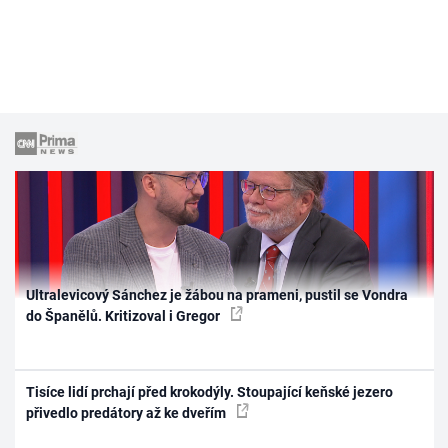
Ultralevicový Sánchez je žábou na prameni, pustil se Vondra
do Španělů. Kritizoval i Gregor
Tisíce lidí prchají před krokodýly. Stoupající keňské jezero
přivedlo predátory až ke dveřím