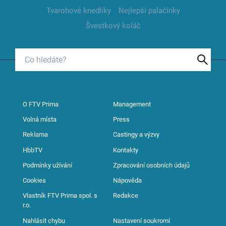
Tvarohové knedlíky
Nejlepší palačinky
Švestkový koláč
O FTV Prima
Management
Volná místa
Press
Reklama
Castingy a výzvy
HbbTV
Kontakty
Podmínky užívání
Zpracování osobních údajů
Cookies
Nápověda
Vlastník FTV Prima spol. s
Redakce
r.o.
Nahlásit chybu
Nastavení soukromí