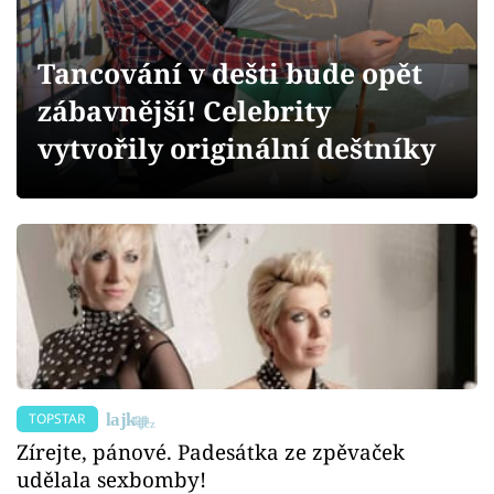
Sex a vztahy
Videa
Tancování v dešti bude opět
zábavnější! Celebrity
Sledujte prima+
vytvořily originální deštníky
Přihlášení
Sledujte nás
TOPSTAR
Zírejte, pánové. Padesátka ze zpěvaček
udělala sexbomby!