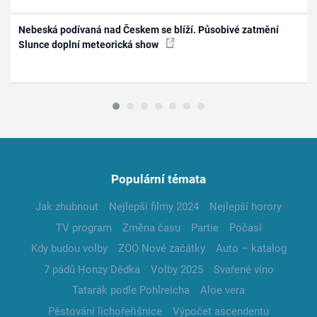
Nebeská podívaná nad Českem se blíží. Působivé zatmění
Slunce doplní meteorická show
Populární témata
Jak zhubnout
Nejlepší filmy 2024
Nejlepší horory
TV program
Změna času
Partie
Počasí
Kdy budou volby
ZOO Nové začátky
Auto – katalog
7 pádů Honzy Dědka
Volby 2025
Svařené víno
Tatarák podle Pohlreicha
Aloe vera
Pěstování lichořeřišnice
Výpočet ascendentu