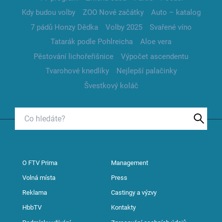
Kdy budou volby
ZOO Nové začátky
Auto – katalog
7 pádů Honzy Dědka
Volby 2025
Svařené víno
Tatarák podle Pohlreicha
Aloe vera
Pěstování lichořeřišnice
Výpočet ascendentu
Tvarohové knedlíky
Nejlepší palačinky
Švestkový koláč
O FTV Prima
Management
Volná místa
Press
Reklama
Castingy a výzvy
HbbTV
Kontakty