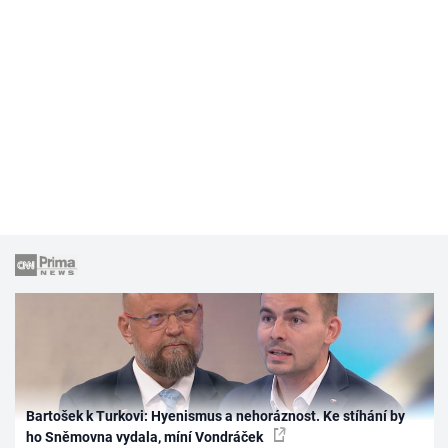
Bartošek k Turkovi: Hyenismus a nehoráznost. Ke stíhání by
ho Sněmovna vydala, míní Vondráček