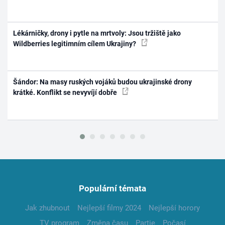
Lékárničky, drony i pytle na mrtvoly: Jsou tržiště jako
Wildberries legitimním cílem Ukrajiny?
Šándor: Na masy ruských vojáků budou ukrajinské drony
krátké. Konflikt se nevyvíjí dobře
Populární témata
Jak zhubnout
Nejlepší filmy 2024
Nejlepší horory
TV program
Změna času
Partie
Počasí