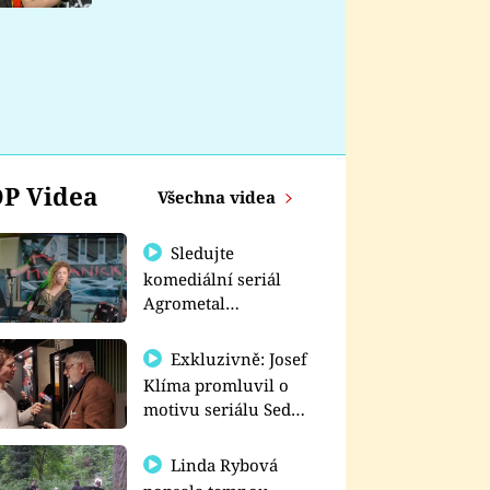
nemá
P Videa
Všechna videa
Sledujte
komediální seriál
Agrometal
exkluzivně na
prima+
Exkluzivně: Josef
Klíma promluvil o
motivu seriálu Sedm
schodů k moci
Linda Rybová