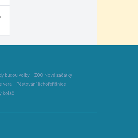
dy budou volby
ZOO Nové začátky
e vera
Pěstování lichořeřišnice
ý koláč