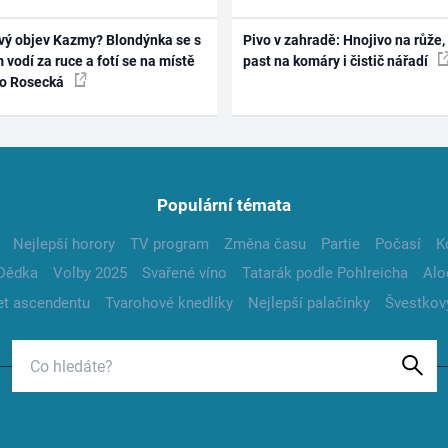
vý objev Kazmy? Blondýnka se s
Pivo v zahradě: Hnojivo na růže,
 vodí za ruce a fotí se na místě
past na komáry i čistič nářadí
ko Rosecká
Populární témata
Nejlepší horory
TV program
Změna času
Partie
Počasí
K
Dědka
Volby 2025
Svařené víno
Tatarák podle Pohlreicha
Alo
t ascendentu
Tvarohové knedlíky
Nejlepší palačinky
Švestkov