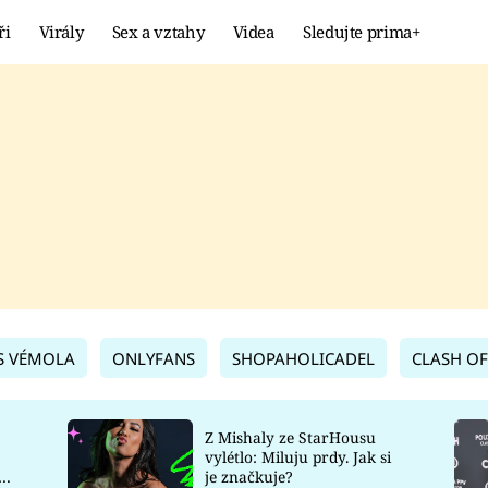
ři
Virály
Sex a vztahy
Videa
Sledujte prima+
Showbyznys
Extrém
VIRÁLY
KURIOZITY
VIDEA
KVÍZY
S VÉMOLA
ONLYFANS
SHOPAHOLICADEL
CLASH OF
Z Mishaly ze StarHousu
vylétlo: Miluju prdy. Jak si
co
je značkuje?