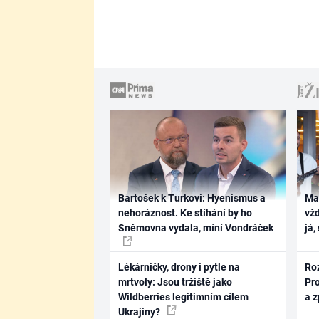
Bartošek k Turkovi: Hyenismus a
Ma
nehoráznost. Ke stíhání by ho
vž
Sněmovna vydala, míní Vondráček
já,
Lékárničky, drony i pytle na
Ro
mrtvoly: Jsou tržiště jako
Pr
Wildberries legitimním cílem
a 
Ukrajiny?