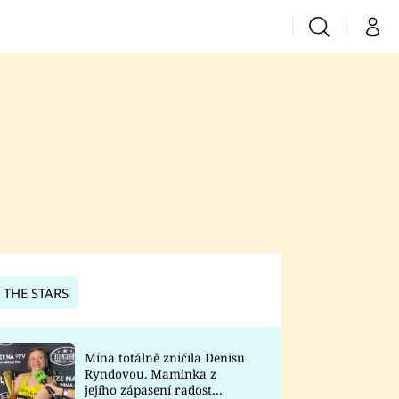
Vyhledávání
Můj 
Prima+
CNN Prima News
Prima Fresh
Prima Living
Prima Zoom
 THE STARS
Prima Lajk
Mína totálně zničila Denisu
Ryndovou. Maminka z
Sledujte nás
jejího zápasení radost