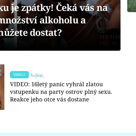
u je zpátky! Čeká vás na
nožství alkoholu a
můžete dostat?
VIRÁLY
VIDEO: 16letý panic vyhrál zlatou
vstupenku na party ostrov plný sexu.
Reakce jeho otce vás dostane