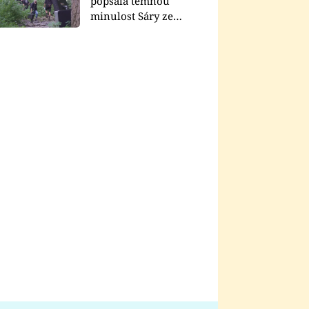
popsala temnou
minulost Sáry ze
seriálu Zákony vlka