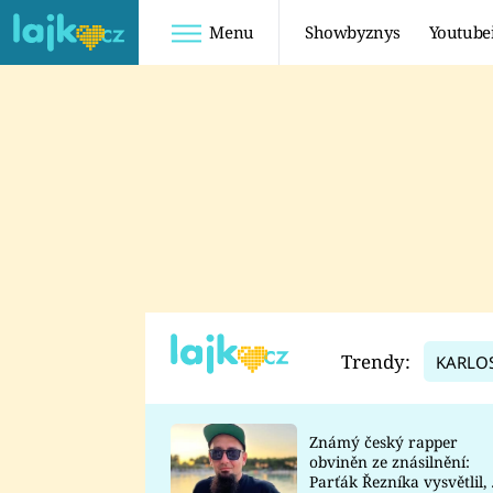
Menu
Showbyznys
Youtube
Youtuberky
Youtubeři
SHOPAHOLICADEL
FATTYPILLOW
ANNA ŠULC
FREESCOOT
SUGAR DENNY
ADAM KAJUMI
LADUŠKA
TADEÁŠ KUBĚNKA
DOMINIKA
DATEL
Trendy:
KARLO
MYSLIVCOVÁ
Známý český rapper
obviněn ze znásilnění:
Parťák Řezníka vysvětlil, 