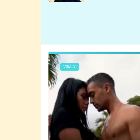
se v Plzni stalo
VIRÁLY