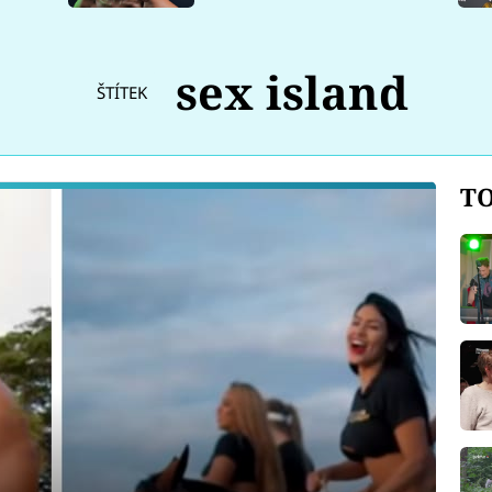
sex island
ŠTÍTEK
TO