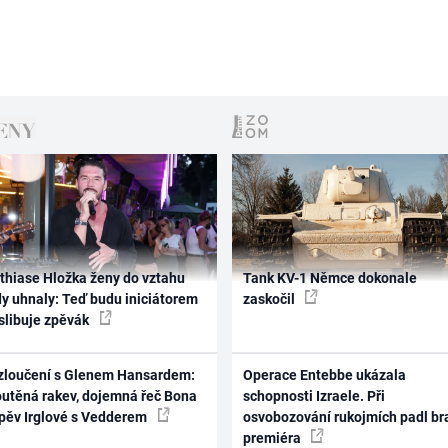
thiase Hložka ženy do vztahu
Tank KV-1 Němce dokonale
dy uhnaly: Teď budu iniciátorem
zaskočil
 slibuje zpěvák
zloučení s Glenem Hansardem:
Operace Entebbe ukázala
outěná rakev, dojemná řeč Bona
schopnosti Izraele. Při
zpěv Irglové s Vedderem
osvobozování rukojmích padl br
premiéra