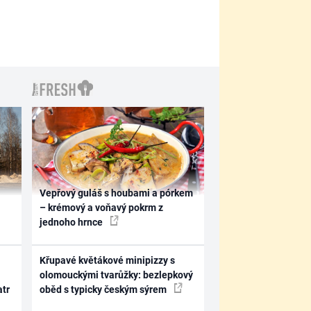
Vepřový guláš s houbami a pórkem
– krémový a voňavý pokrm z
jednoho hrnce
Křupavé květákové minipizzy s
olomouckými tvarůžky: bezlepkový
atr
oběd s typicky českým sýrem