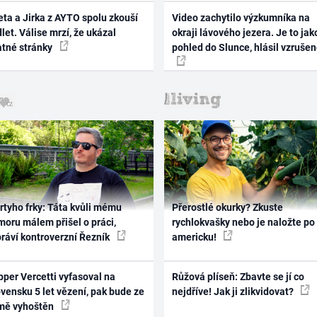
ta a Jirka z AYTO spolu zkouší
Video zachytilo výzkumníka na
let. Válise mrzí, že ukázal
okraji lávového jezera. Je to jak
atné stránky
pohled do Slunce, hlásil vzruše
rtyho frky: Táta kvůli mému
Přerostlé okurky? Zkuste
oru málem přišel o práci,
rychlokvašky nebo je naložte po
práví kontroverzní Řezník
americku!
per Vercetti vyfasoval na
Růžová plíseň: Zbavte se jí co
vensku 5 let vězení, pak bude ze
nejdříve! Jak ji zlikvidovat?
mě vyhoštěn