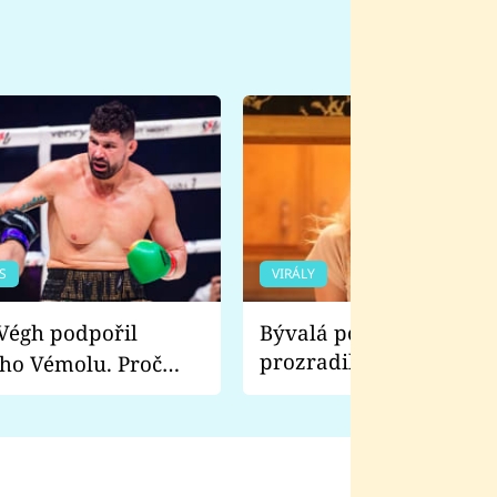
S
VIRÁLY
Bývalá pornoherečka
prozradila, co ji šokova
ho Vémolu. Proč
natáčení Euforie. Vážně
ji zápasit s ním než
bylo drsnější než hanba
 Kinclem?
filmy?