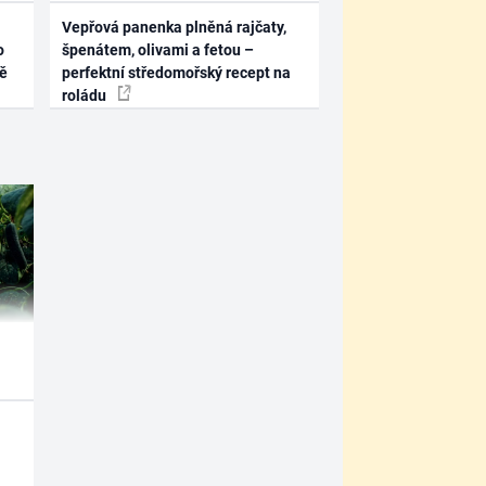
Vepřová panenka plněná rajčaty,
o
špenátem, olivami a fetou –
ně
perfektní středomořský recept na
roládu