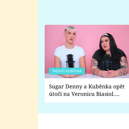
TADEÁŠ KUBĚNKA
Sugar Denny a Kuběnka opět
útočí na Veronicu Biasiol.
Proč je podle nich falešná a
lže o své nevěře?