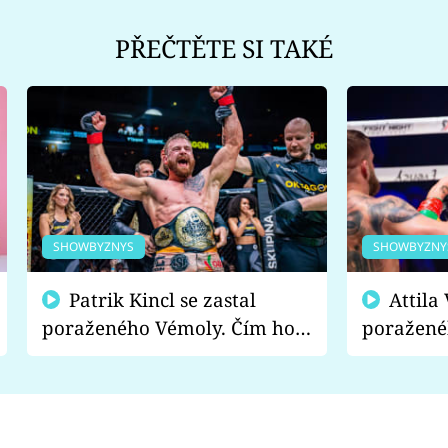
PŘEČTĚTE SI TAKÉ
SHOWBYZNYS
SHOWBYZNY
Patrik Kincl se zastal
Attila Végh podpořil
poraženého Vémoly. Čím ho
poražené
fanoušci naštvali?
chce radě
s vítězem