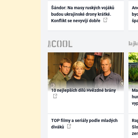
Šándor: Na masy ruských vojáků
Ane
budou ukrajinské drony krátké.
byd
Konflikt se nevyvíjí dobře
šp
10 nejlepších dílů Hvězdné brány
Ma
hum
vy
TOP filmy a seriály podle mladých
Rap
diváků
Slo
ze