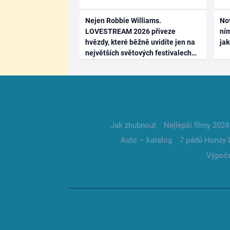
Nejen Robbie Williams.
No
LOVESTREAM 2026 přiveze
ním
hvězdy, které běžně uvidíte jen na
ja
největších světových festivalech
Jak zhubnout
Nejlepší filmy 2024
Auto – katalog
7 pádů Honzy 
Výpoče