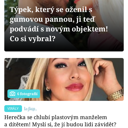
Sex a vztahy
Týpek, který se oženil s
Videa
gumovou pannou, ji teď
podvádí s novým objektem!
Sledujte prima+
Co si vybral?
Přihlášení
Sledujte nás
6 fotografií
VIRÁLY
Herečka se chlubí plastovým manželem
a dítětem! Myslí si, že jí budou lidi závidět?