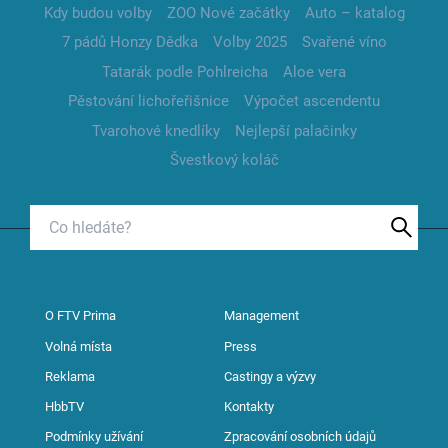
Kdy budou volby
ZOO Nové začátky
Auto – katalog
7 pádů Honzy Dědka
Volby 2025
Svařené víno
Tatarák podle Pohlreicha
Aloe vera
Pěstování lichořeřišnice
Výpočet ascendentu
Tvarohové knedlíky
Nejlepší palačinky
Švestkový koláč
O FTV Prima
Management
Volná místa
Press
Reklama
Castingy a výzvy
HbbTV
Kontakty
Podmínky užívání
Zpracování osobních údajů