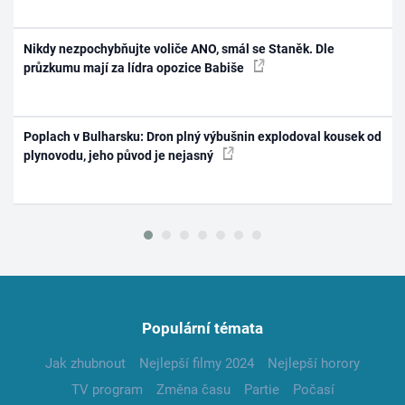
Nikdy nezpochybňujte voliče ANO, smál se Staněk. Dle
průzkumu mají za lídra opozice Babiše
Poplach v Bulharsku: Dron plný výbušnin explodoval kousek od
plynovodu, jeho původ je nejasný
Populární témata
Jak zhubnout
Nejlepší filmy 2024
Nejlepší horory
TV program
Změna času
Partie
Počasí