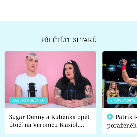
PŘEČTĚTE SI TAKÉ
TADEÁŠ KUBĚNKA
SHOWBYZNYS
Sugar Denny a Kuběnka opět
Patrik Kincl se zastal
útočí na Veronicu Biasiol.
poraženéh
Proč je podle nich falešná a
fanoušci n