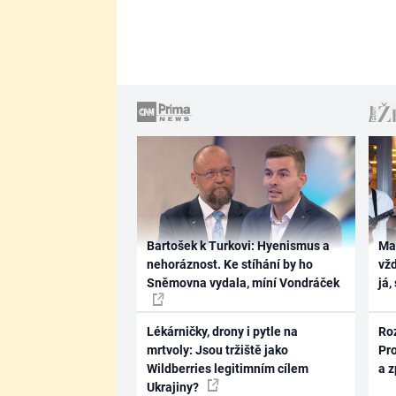
Bartošek k Turkovi: Hyenismus a
Ma
nehoráznost. Ke stíhání by ho
vž
Sněmovna vydala, míní Vondráček
já,
Lékárničky, drony i pytle na
Ro
mrtvoly: Jsou tržiště jako
Pr
Wildberries legitimním cílem
a 
Ukrajiny?