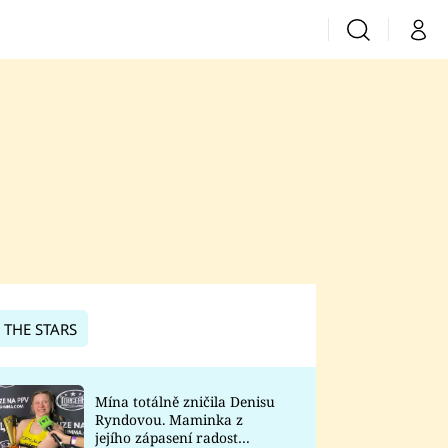
Vyhledávání
Můj 
Prima+
CNN Prima News
Prima Fresh
Prima Living
Prima Zoom
 THE STARS
Prima Lajk
Mína totálně zničila Denisu
Ryndovou. Maminka z
Sledujte nás
jejího zápasení radost