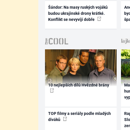
Šándor: Na masy ruských vojáků
Ane
budou ukrajinské drony krátké.
byd
Konflikt se nevyvíjí dobře
šp
10 nejlepších dílů Hvězdné brány
Ma
hum
vy
TOP filmy a seriály podle mladých
Rap
diváků
Slo
ze