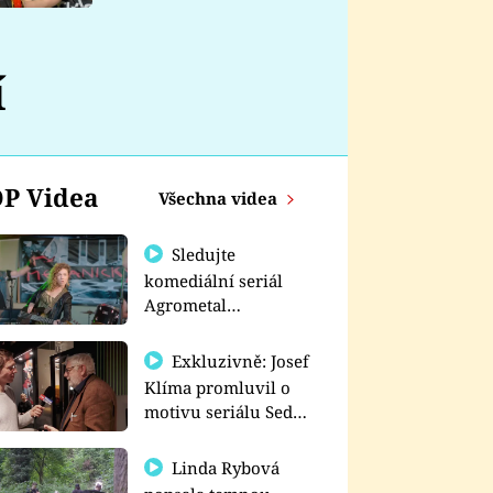
nemá
í
P Videa
Všechna videa
Sledujte
komediální seriál
Agrometal
exkluzivně na
prima+
Exkluzivně: Josef
Klíma promluvil o
motivu seriálu Sedm
schodů k moci
Linda Rybová