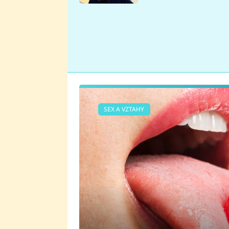
se v Plzni stalo
SEX A VZTAHY