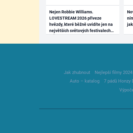
Nejen Robbie Williams.
No
LOVESTREAM 2026 přiveze
ním
hvězdy, které běžně uvidíte jen na
ja
největších světových festivalech
Jak zhubnout
Nejlepší filmy 2024
Auto – katalog
7 pádů Honzy 
Výpoče