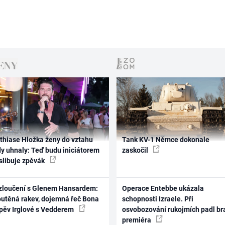
thiase Hložka ženy do vztahu
Tank KV-1 Němce dokonale
dy uhnaly: Teď budu iniciátorem
zaskočil
 slibuje zpěvák
zloučení s Glenem Hansardem:
Operace Entebbe ukázala
outěná rakev, dojemná řeč Bona
schopnosti Izraele. Při
zpěv Irglové s Vedderem
osvobozování rukojmích padl br
premiéra