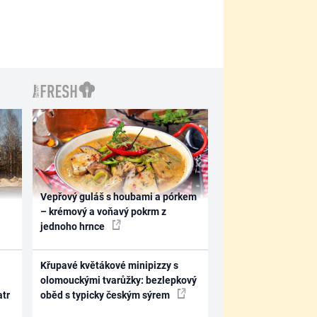
Vepřový guláš s houbami a pórkem
– krémový a voňavý pokrm z
jednoho hrnce
Křupavé květákové minipizzy s
olomouckými tvarůžky: bezlepkový
atr
oběd s typicky českým sýrem