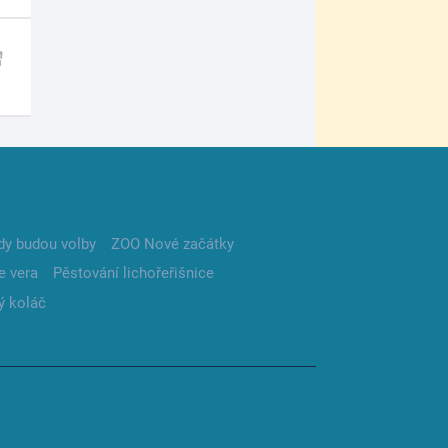
dy budou volby
ZOO Nové začátky
e vera
Pěstování lichořeřišnice
ý koláč