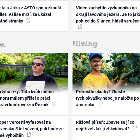
ta a Jirka z AYTO spolu zkouší
Video zachytilo výzkumníka na
let. Válise mrzí, že ukázal
okraji lávového jezera. Je to jak
atné stránky
pohled do Slunce, hlásil vzruše
rtyho frky: Táta kvůli mému
Přerostlé okurky? Zkuste
oru málem přišel o práci,
rychlokvašky nebo je naložte po
práví kontroverzní Řezník
americku!
per Vercetti vyfasoval na
Růžová plíseň: Zbavte se jí co
vensku 5 let vězení, pak bude ze
nejdříve! Jak ji zlikvidovat?
mě vyhoštěn