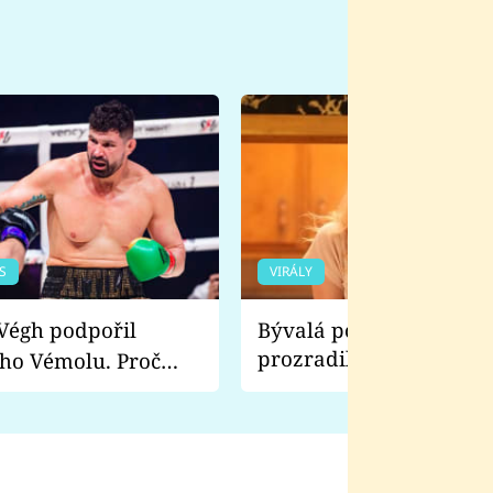
S
VIRÁLY
Bývalá pornoherečka
prozradila, co ji šokova
ho Vémolu. Proč
natáčení Euforie. Vážně
ji zápasit s ním než
bylo drsnější než hanba
 Kinclem?
filmy?