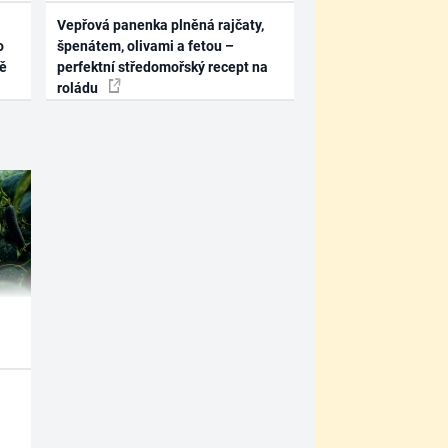
Vepřová panenka plněná rajčaty,
o
špenátem, olivami a fetou –
ně
perfektní středomořský recept na
roládu