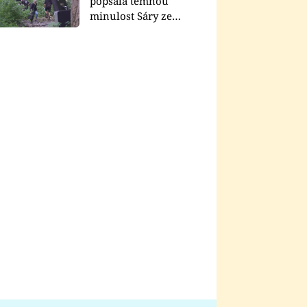
popsala temnou
minulost Sáry ze
seriálu Zákony vlka