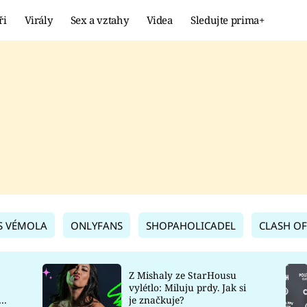
ři
Virály
Sex a vztahy
Videa
Sledujte prima+
Showbyznys
Extrém
VIRÁLY
KURIOZITY
VIDEA
KVÍZY
S VÉMOLA
ONLYFANS
SHOPAHOLICADEL
CLASH OF
Z Mishaly ze StarHousu
vylétlo: Miluju prdy. Jak si
co
je značkuje?