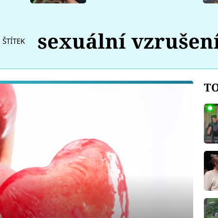
sexuální vzrušen
ŠTÍTEK
TO