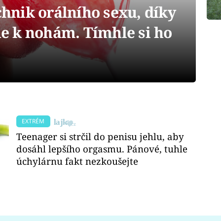
nik orálního sexu, díky
 k nohám. Tímhle si ho
EXTRÉM
Teenager si strčil do penisu jehlu, aby
dosáhl lepšího orgasmu. Pánové, tuhle
úchylárnu fakt nezkoušejte