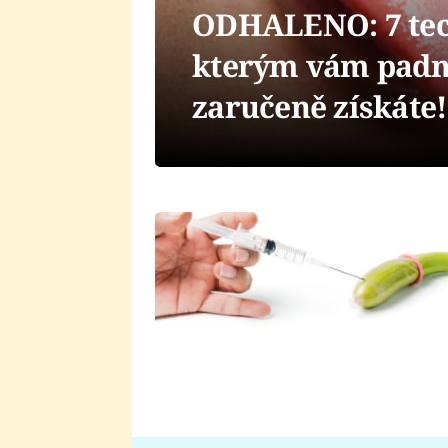
ODHALENO: 7 tech
kterým vám padne
zaručeně získáte!