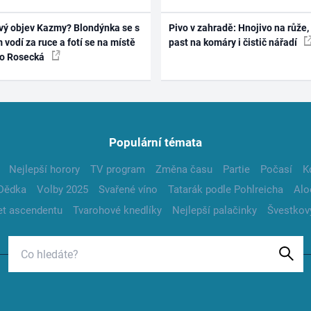
vý objev Kazmy? Blondýnka se s
Pivo v zahradě: Hnojivo na růže,
 vodí za ruce a fotí se na místě
past na komáry i čistič nářadí
ko Rosecká
Populární témata
Nejlepší horory
TV program
Změna času
Partie
Počasí
K
Dědka
Volby 2025
Svařené víno
Tatarák podle Pohlreicha
Alo
t ascendentu
Tvarohové knedlíky
Nejlepší palačinky
Švestkov