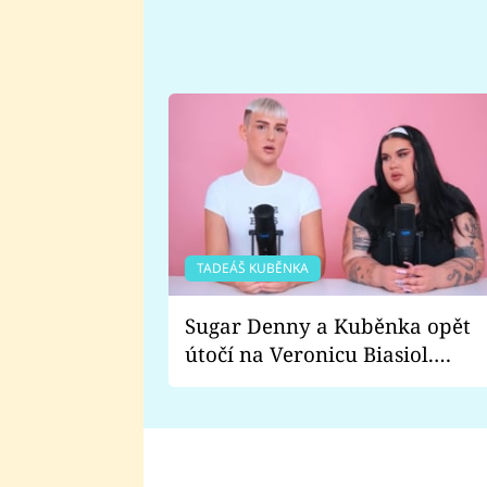
TADEÁŠ KUBĚNKA
Sugar Denny a Kuběnka opět
útočí na Veronicu Biasiol.
Proč je podle nich falešná a
lže o své nevěře?