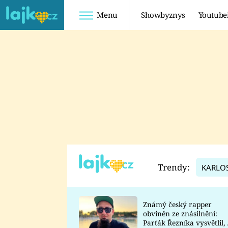
Menu
Showbyznys
Youtube
Youtuberky
Youtubeři
SHOPAHOLICADEL
FATTYPILLOW
ANNA ŠULC
FREESCOOT
SUGAR DENNY
ADAM KAJUMI
LADUŠKA
TADEÁŠ KUBĚNKA
DOMINIKA
DATEL
Trendy:
KARLO
MYSLIVCOVÁ
Známý český rapper
obviněn ze znásilnění:
Parťák Řezníka vysvětlil, 