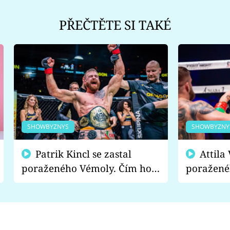
PŘEČTĚTE SI TAKÉ
SHOWBYZNYS
SHOWBYZNY
Patrik Kincl se zastal
Attila Végh podpořil
poraženého Vémoly. Čím ho
poražené
fanoušci naštvali?
chce radě
s vítězem