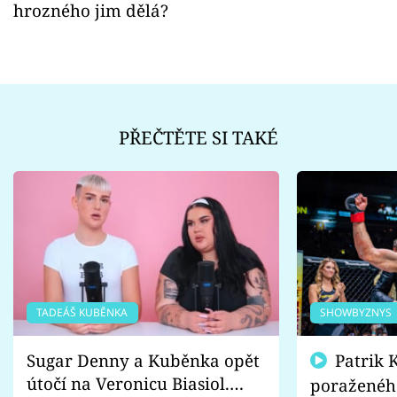
hrozného jim dělá?
PŘEČTĚTE SI TAKÉ
TADEÁŠ KUBĚNKA
SHOWBYZNYS
Sugar Denny a Kuběnka opět
Patrik Kincl se zastal
útočí na Veronicu Biasiol.
poraženéh