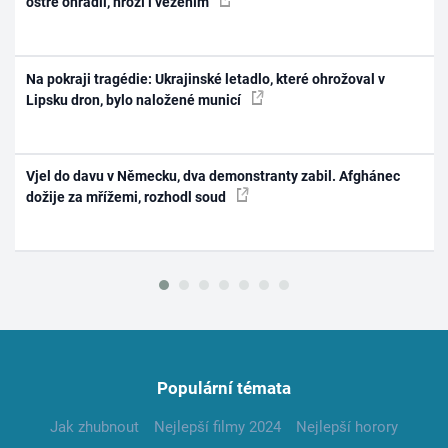
ostře ohradil, hrozí i vězením
Na pokraji tragédie: Ukrajinské letadlo, které ohrožoval v
Lipsku dron, bylo naložené municí
Vjel do davu v Německu, dva demonstranty zabil. Afghánec
dožije za mřížemi, rozhodl soud
Populární témata
Jak zhubnout
Nejlepší filmy 2024
Nejlepší horory