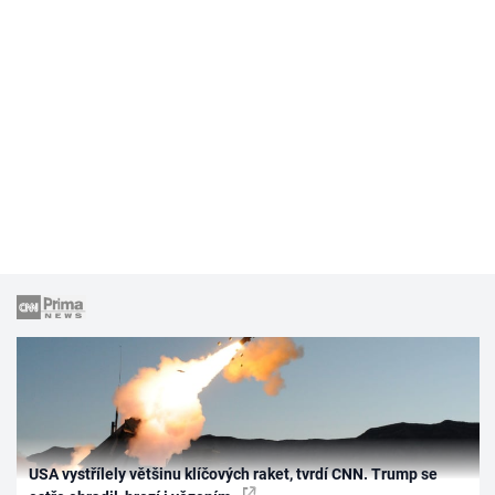
USA vystřílely většinu klíčových raket, tvrdí CNN. Trump se