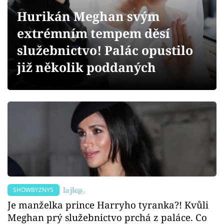
Sex a vztahy
Hurikán Meghan svým
Videa
extrémním tempem děsí
služebnictvo! Palác opustilo
Sledujte prima+
již několik poddaných
Přihlášení
Sledujte nás
SHOWBYZNYS
Je manželka prince Harryho tyranka?! Kvůli
Meghan prý služebnictvo prchá z paláce. Co