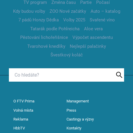
TV program
Změna času
Partie
Počasí
Kdy budou volby
ZOO Nové začátky
Auto – katalog
7 pádů Honzy Dědka
Volby 2025
Svařené víno
Tatarák podle Pohlreicha
Aloe vera
Pěstování lichořeřišnice
Výpočet ascendentu
Tvarohové knedlíky
Nejlepší palačinky
Švestkový koláč
O FTV Prima
Management
Volná místa
Press
Reklama
Castingy a výzvy
HbbTV
Kontakty