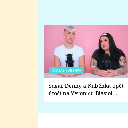
TADEÁŠ KUBĚNKA
Sugar Denny a Kuběnka opět
útočí na Veronicu Biasiol.
Proč je podle nich falešná a
lže o své nevěře?