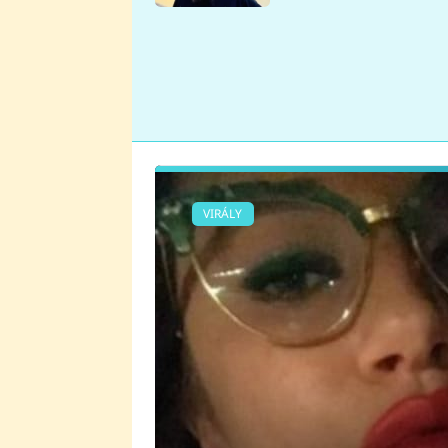
se v Plzni stalo
VIRÁLY