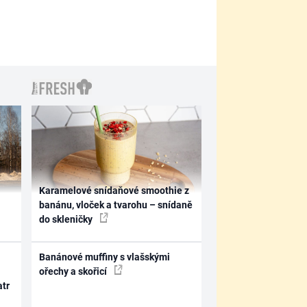
Karamelové snídaňové smoothie z
banánu, vloček a tvarohu – snídaně
do skleničky
Banánové muffiny s vlašskými
ořechy a skořicí
atr