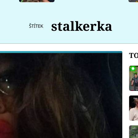
stalkerka
ŠTÍTEK
TO