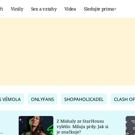
ři
Virály
Sex a vztahy
Videa
Sledujte prima+
Showbyznys
Extrém
VIRÁLY
KURIOZITY
VIDEA
KVÍZY
S VÉMOLA
ONLYFANS
SHOPAHOLICADEL
CLASH OF
Z Mishaly ze StarHousu
vylétlo: Miluju prdy. Jak si
co
je značkuje?