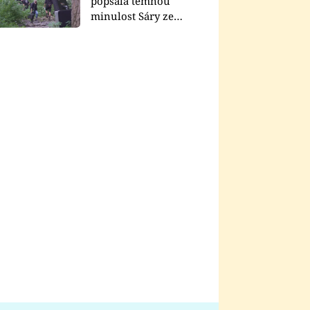
popsala temnou
minulost Sáry ze
seriálu Zákony vlka