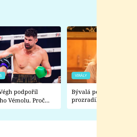
S
VIRÁLY
Bývalá pornoherečka
prozradila, co ji šokova
ho Vémolu. Proč
natáčení Euforie. Vážně
ji zápasit s ním než
bylo drsnější než hanba
 Kinclem?
filmy?