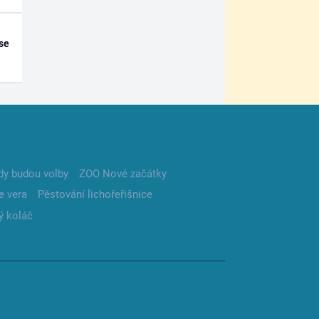
se
dy budou volby
ZOO Nové začátky
e vera
Pěstování lichořeřišnice
ý koláč