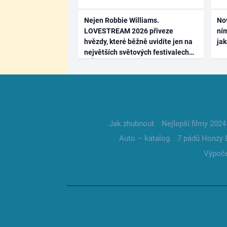
Nejen Robbie Williams.
No
LOVESTREAM 2026 přiveze
ním
hvězdy, které běžně uvidíte jen na
ja
největších světových festivalech
Jak zhubnout
Nejlepší filmy 2024
Auto – katalog
7 pádů Honzy 
Výpoče