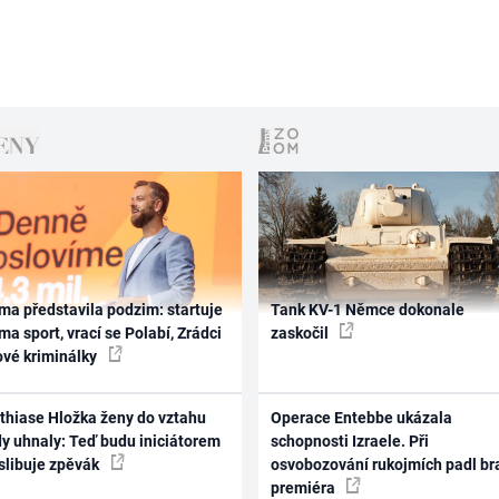
ma představila podzim: startuje
Tank KV-1 Němce dokonale
ma sport, vrací se Polabí, Zrádci
zaskočil
ové kriminálky
thiase Hložka ženy do vztahu
Operace Entebbe ukázala
dy uhnaly: Teď budu iniciátorem
schopnosti Izraele. Při
 slibuje zpěvák
osvobozování rukojmích padl br
premiéra