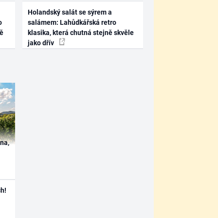
Holandský salát se sýrem a
o
salámem: Lahůdkářská retro
ně
klasika, která chutná stejně skvěle
jako dřív
ína,
h!