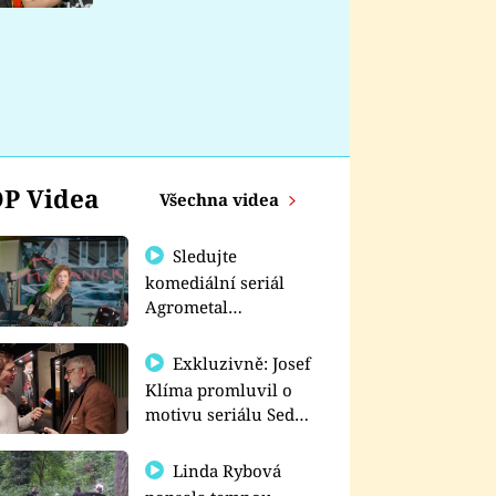
nemá
P Videa
Všechna videa
Sledujte
komediální seriál
Agrometal
exkluzivně na
prima+
Exkluzivně: Josef
Klíma promluvil o
motivu seriálu Sedm
schodů k moci
Linda Rybová