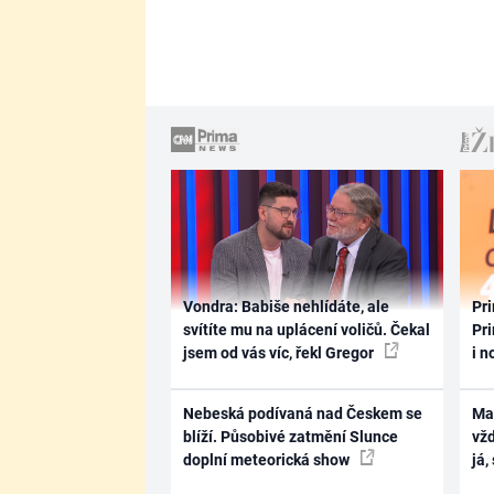
Vondra: Babiše nehlídáte, ale
Pri
svítíte mu na uplácení voličů. Čekal
Pri
jsem od vás víc, řekl Gregor
i n
Nebeská podívaná nad Českem se
Ma
blíží. Působivé zatmění Slunce
vž
doplní meteorická show
já,