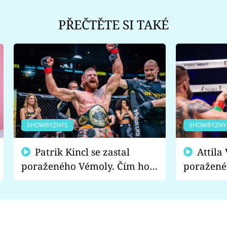
PŘEČTĚTE SI TAKÉ
SHOWBYZNYS
SHOWBYZNY
Patrik Kincl se zastal
Attila Végh podpořil
poraženého Vémoly. Čím ho
poražené
fanoušci naštvali?
chce radě
s vítězem