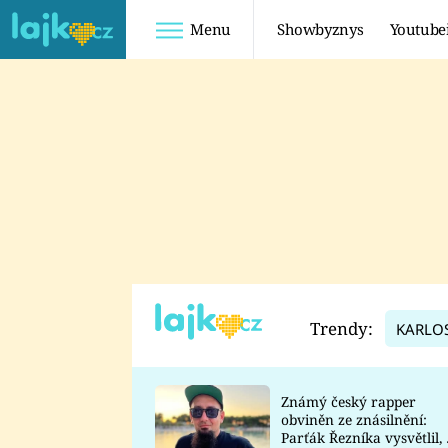
Menu
Showbyznys
Youtube
Youtuberky
Youtubeři
SHOPAHOLICADEL
FATTYPILLOW
ANNA ŠULC
FREESCOOT
SUGAR DENNY
ADAM KAJUMI
LADUŠKA
TADEÁŠ KUBĚNKA
DOMINIKA
DATEL
Trendy:
KARLO
MYSLIVCOVÁ
Známý český rapper
obviněn ze znásilnění:
Parťák Řezníka vysvětlil, 