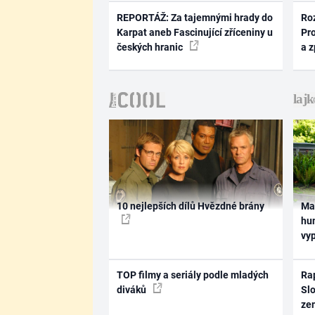
REPORTÁŽ: Za tajemnými hrady do
Ro
Karpat aneb Fascinující zříceniny u
Pr
českých hranic
a 
10 nejlepších dílů Hvězdné brány
Ma
hum
vy
TOP filmy a seriály podle mladých
Rap
diváků
Slo
ze