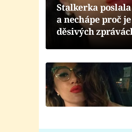
Stalkerka poslala
a nechápe proč je
děsivých zprávác