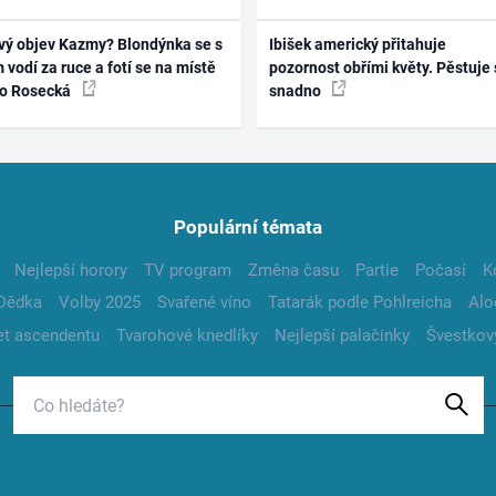
vý objev Kazmy? Blondýnka se s
Ibišek americký přitahuje
 vodí za ruce a fotí se na místě
pozornost obřími květy. Pěstuje 
ko Rosecká
snadno
Populární témata
Nejlepší horory
TV program
Změna času
Partie
Počasí
K
Dědka
Volby 2025
Svařené víno
Tatarák podle Pohlreicha
Alo
t ascendentu
Tvarohové knedlíky
Nejlepší palačinky
Švestkov