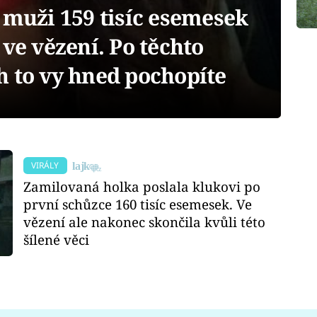
 muži 159 tisíc esemesek
 ve vězení. Po těchto
h to vy hned pochopíte
VIRÁLY
Zamilovaná holka poslala klukovi po
první schůzce 160 tisíc esemesek. Ve
vězení ale nakonec skončila kvůli této
šílené věci