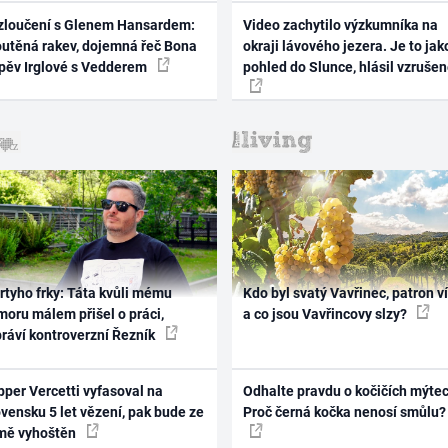
zloučení s Glenem Hansardem:
Video zachytilo výzkumníka na
outěná rakev, dojemná řeč Bona
okraji lávového jezera. Je to jak
zpěv Irglové s Vedderem
pohled do Slunce, hlásil vzruše
rtyho frky: Táta kvůli mému
Kdo byl svatý Vavřinec, patron v
oru málem přišel o práci,
a co jsou Vavřincovy slzy?
práví kontroverzní Řezník
per Vercetti vyfasoval na
Odhalte pravdu o kočičích mýtec
vensku 5 let vězení, pak bude ze
Proč černá kočka nenosí smůlu?
mě vyhoštěn