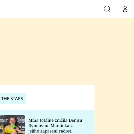
Vyhledávání
Můj 
Prima+
CNN Prima News
Prima Fresh
Prima Living
Prima Zoom
 THE STARS
Prima Lajk
Mína totálně zničila Denisu
Ryndovou. Maminka z
Sledujte nás
jejího zápasení radost