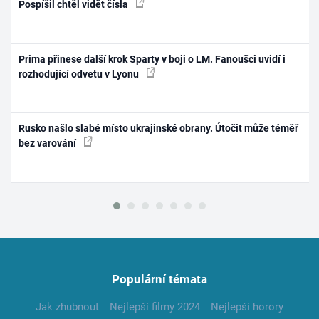
Pospíšil chtěl vidět čísla
Prima přinese další krok Sparty v boji o LM. Fanoušci uvidí i
rozhodující odvetu v Lyonu
Rusko našlo slabé místo ukrajinské obrany. Útočit může téměř
bez varování
Populární témata
Jak zhubnout
Nejlepší filmy 2024
Nejlepší horory