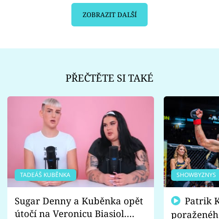
ZOBRAZIT DALŠÍ
PŘEČTĚTE SI TAKÉ
TADEÁŠ KUBĚNKA
SHOWBYZNYS
Sugar Denny a Kuběnka opět
Patrik Kincl se zastal
útočí na Veronicu Biasiol.
poraženéh