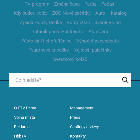
TV program
Změna času
Partie
Počasí
Kdy budou volby
ZOO Nové začátky
Auto – katalog
7 pádů Honzy Dědka
Volby 2025
Svařené víno
Tatarák podle Pohlreicha
Aloe vera
Pěstování lichořeřišnice
Výpočet ascendentu
Tvarohové knedlíky
Nejlepší palačinky
Švestkový koláč
O FTV Prima
Management
Volná místa
Press
Reklama
Castingy a výzvy
HbbTV
Kontakty