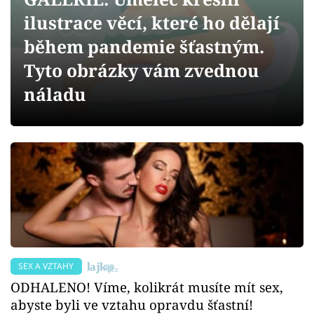
Sex a vztahy
ilustrace věcí, které ho dělají
Videa
během pandemie šťastným.
Tyto obrázky vám zvednou
Sledujte prima+
náladu
Přihlášení
Sledujte nás
SEX A VZTAHY
ODHALENO! Víme, kolikrát musíte mít sex,
abyste byli ve vztahu opravdu šťastní!