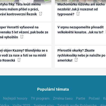
rtyho frky: Táta kvůli mému
Muchomůrku růžovku ani sucho
oru málem přišel o práci,
nezdolá! Jak ji rozeznat od
práví kontroverzní Řezník
tygrované?
per Vercetti vyfasoval na
V srpnu nezapomeňte přesadit
vensku 5 let vězení, pak bude ze
velkokvěté kosatce. Jak na to?
mě vyhoštěn
vý objev Kazmy? Blondýnka se s
Přerostlé okurky? Zkuste
 vodí za ruce a fotí se na místě
rychlokvašky nebo je naložte po
ko Rosecká
americku!
Populární témata
Nejlepší horory
TV program
Změna času
Partie
Počasí
K
Dědka
Volby 2025
Svařené víno
Tatarák podle Pohlreicha
Alo