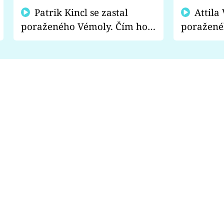
Patrik Kincl se zastal
Attila Végh podpořil
poraženého Vémoly. Čím ho
poražené
fanoušci naštvali?
chce radě
s vítězem