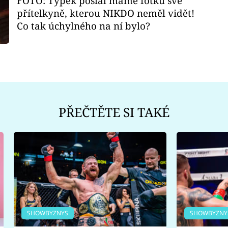
FOTO: Týpek poslal mámě fotku své
přítelkyně, kterou NIKDO neměl vidět!
Co tak úchylného na ní bylo?
PŘEČTĚTE SI TAKÉ
SHOWBYZNYS
SHOWBYZNY