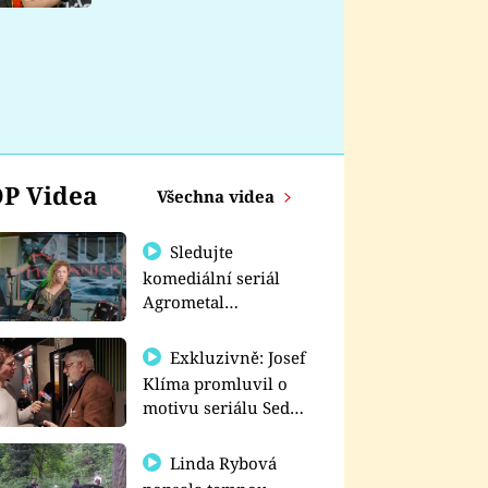
nemá
P Videa
Všechna videa
Sledujte
komediální seriál
Agrometal
exkluzivně na
prima+
Exkluzivně: Josef
Klíma promluvil o
motivu seriálu Sedm
schodů k moci
Linda Rybová