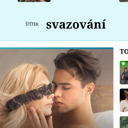
svazování
ŠTÍTEK
TO