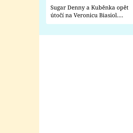
Sugar Denny a Kuběnka opět
útočí na Veronicu Biasiol.
Proč je podle nich falešná a
lže o své nevěře?