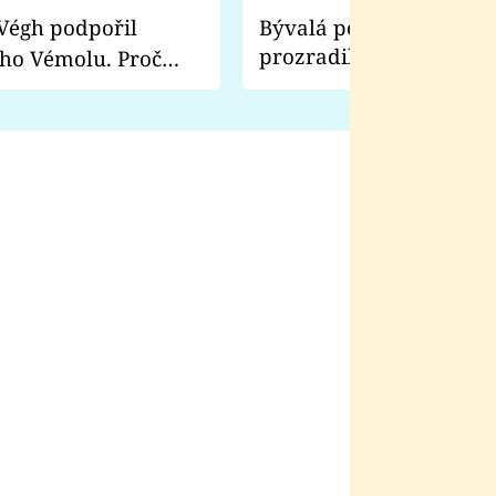
Bývalá pornoherečka
prozradila, co ji šokova
ho Vémolu. Proč
natáčení Euforie. Vážně
ji zápasit s ním než
bylo drsnější než hanba
 Kinclem?
filmy?