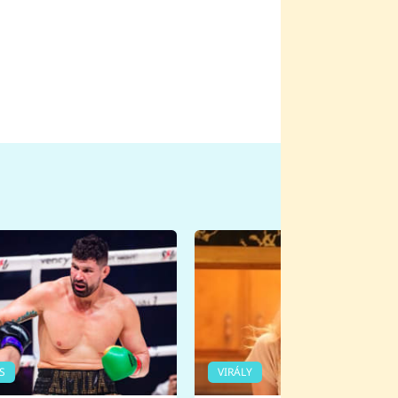
S
VIRÁLY