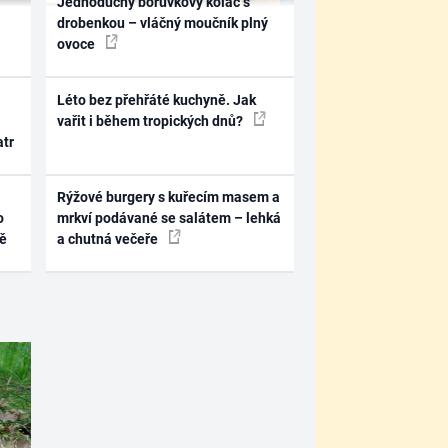
Jednoduchý borůvkový koláč s
drobenkou – vláčný moučník plný
ovoce
Léto bez přehřáté kuchyně. Jak
vařit i během tropických dnů?
atr
Rýžové burgery s kuřecím masem a
o
mrkví podávané se salátem – lehká
ně
a chutná večeře