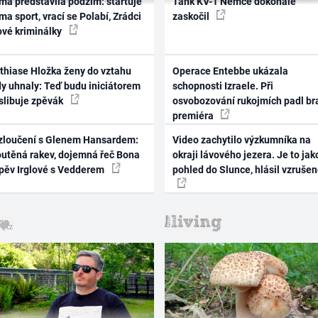
ma představila podzim: startuje
Tank KV-1 Němce dokonale
ma sport, vrací se Polabí, Zrádci
zaskočil
ové kriminálky
thiase Hložka ženy do vztahu
Operace Entebbe ukázala
dy uhnaly: Teď budu iniciátorem
schopnosti Izraele. Při
 slibuje zpěvák
osvobozování rukojmích padl br
premiéra
zloučení s Glenem Hansardem:
Video zachytilo výzkumníka na
outěná rakev, dojemná řeč Bona
okraji lávového jezera. Je to jak
zpěv Irglové s Vedderem
pohled do Slunce, hlásil vzruše