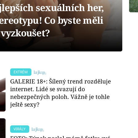
epších sexuálních her,
tereotypu! Co byste měli
 vyzkoušet?
EXTRÉM
GALERIE 18+: Šílený trend rozděluje
internet. Lidé se svazují do
nebezpečných poloh. Vážně je tohle
ještě sexy?
VIRÁLY