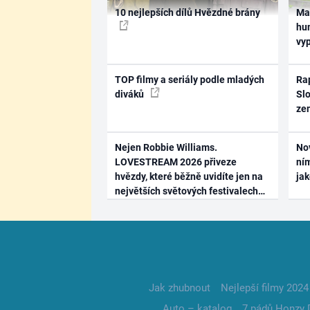
10 nejlepších dílů Hvězdné brány
Ma
hum
vy
TOP filmy a seriály podle mladých
Rap
diváků
Slo
ze
Nejen Robbie Williams.
No
LOVESTREAM 2026 přiveze
ním
hvězdy, které běžně uvidíte jen na
ja
největších světových festivalech
Jak zhubnout
Nejlepší filmy 2024
Auto – katalog
7 pádů Honzy 