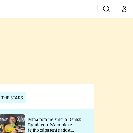
Vyhledávání
Můj 
Prima+
CNN Prima News
Prima Fresh
Prima Living
Prima Zoom
 THE STARS
Prima Lajk
Mína totálně zničila Denisu
Ryndovou. Maminka z
Sledujte nás
jejího zápasení radost