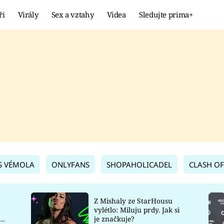
ři
Virály
Sex a vztahy
Videa
Sledujte prima+
Showbyznys
Extrém
VIRÁLY
KURIOZITY
VIDEA
KVÍZY
S VÉMOLA
ONLYFANS
SHOPAHOLICADEL
CLASH OF
Z Mishaly ze StarHousu
vylétlo: Miluju prdy. Jak si
co
je značkuje?