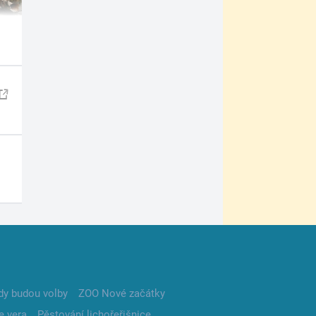
dy budou volby
ZOO Nové začátky
e vera
Pěstování lichořeřišnice