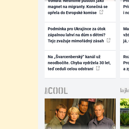
Vondra: Nesmíme působit jako
Pri
magnet na migranty. Konečná se
Pri
opřela do Evropské komise
i n
Podmínka pro Ukrajince za útok
Ma
zápalnou lahví na dům s dětmi?
vž
Tejc zvažuje mimořádný zásah
já,
Na „Švarcenberský“ kanál už
Ro
neodbočíte. Chyba vydržela 30 let,
Pr
teď ceduli celou odstraní
a 