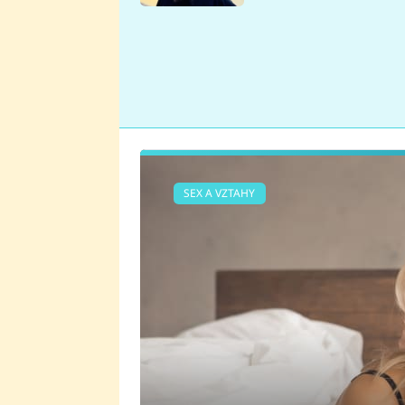
se v Plzni stalo
SEX A VZTAHY