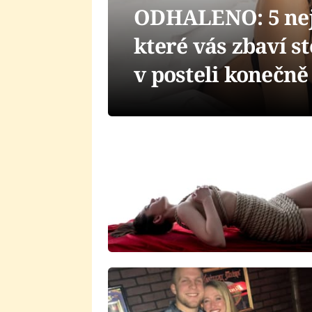
ODHALENO: 5 nejl
které vás zbaví s
v posteli konečně