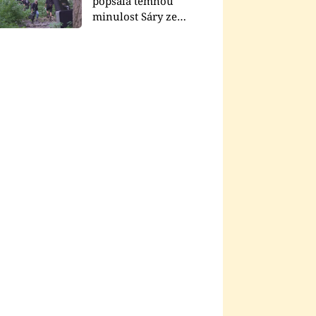
popsala temnou
minulost Sáry ze
seriálu Zákony vlka