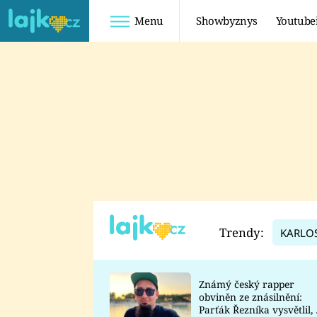
Menu
Showbyznys
Youtube
Youtuberky
Youtubeři
SHOPAHOLICADEL
FATTYPILLOW
ANNA ŠULC
FREESCOOT
SUGAR DENNY
ADAM KAJUMI
LADUŠKA
TADEÁŠ KUBĚNKA
DOMINIKA
DATEL
Trendy:
KARLO
MYSLIVCOVÁ
Známý český rapper
obviněn ze znásilnění:
Parťák Řezníka vysvětlil, 