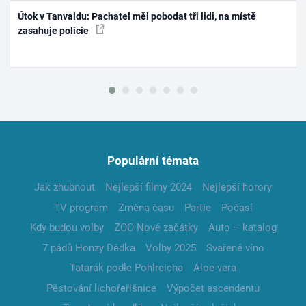
Útok v Tanvaldu: Pachatel měl pobodat tři lidi, na místě
zasahuje policie
Populární témata
Jak zhubnout
Nejlepší filmy 2024
Nejlepší horory
TV program
Změna času
Partie
Počasí
Kdy budou volby
ZOO Nové začátky
Auto – katalog
7 pádů Honzy Dědka
Volby 2025
Svařené víno
Tatarák podle Pohlreicha
Aloe vera
Pěstování lichořeřišnice
Výpočet ascendentu