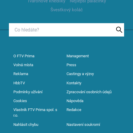
Tvarohové knedlíky
Nejlepší palačinky
Švestkový koláč
O FTV Prima
Management
Volná místa
Press
Reklama
Castingy a výzvy
HbbTV
Kontakty
Podmínky užívání
Zpracování osobních údajů
Cookies
Nápověda
Vlastník FTV Prima spol. s
Redakce
r.o.
Nahlásit chybu
Nastavení soukromí