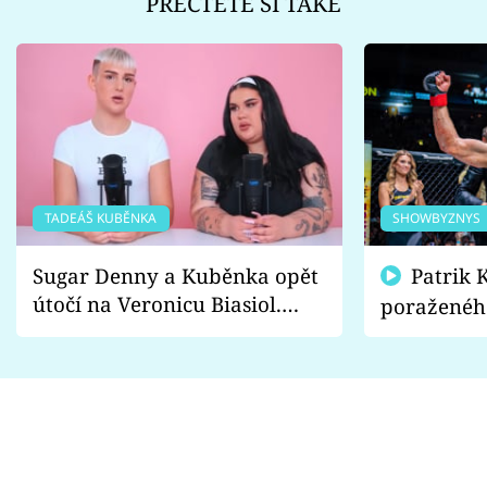
PŘEČTĚTE SI TAKÉ
TADEÁŠ KUBĚNKA
SHOWBYZNYS
Sugar Denny a Kuběnka opět
Patrik Kincl se zastal
útočí na Veronicu Biasiol.
poraženéh
Proč je podle nich falešná a
fanoušci n
lže o své nevěře?