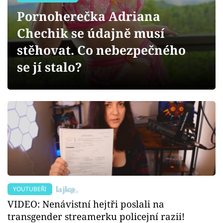
Sex a vztahy
Pornoherečka Adriana
Videa
Chechik se údajně musí
stěhovat. Co nebezpečného
Sledujte prima+
se jí stalo?
Přihlášení
Sledujte nás
YOUTUBEŘI
VIDEO: Nenávistní hejtři poslali na
transgender streamerku policejní razii!