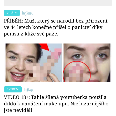
VIRÁLY
PŘÍBĚH: Muž, který se narodil bez přirození,
ve 44 letech konečně přišel o panictví díky
penisu z kůže své paže.
EXTRÉM
VIDEO 18+: Tahle šílená youtuberka použila
dildo k nanášení make-upu. Nic bizarnějšího
jste neviděli