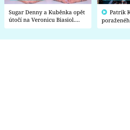
Sugar Denny a Kuběnka opět
Patrik Kincl se zastal
útočí na Veronicu Biasiol.
poraženéh
Proč je podle nich falešná a
fanoušci n
lže o své nevěře?