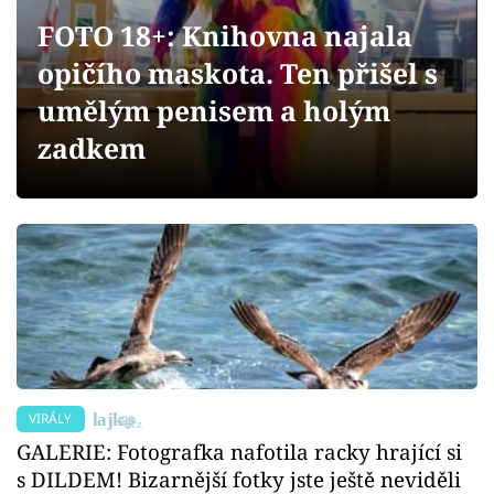
Sex a vztahy
FOTO 18+: Knihovna najala
Videa
opičího maskota. Ten přišel s
umělým penisem a holým
Sledujte prima+
zadkem
Přihlášení
Sledujte nás
VIRÁLY
GALERIE: Fotografka nafotila racky hrající si
s DILDEM! Bizarnější fotky jste ještě neviděli