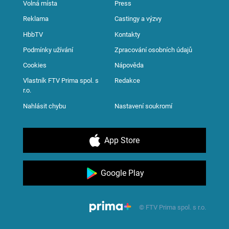
Volná místa
Press
Reklama
Castingy a výzvy
HbbTV
Kontakty
Podmínky užívání
Zpracování osobních údajů
Cookies
Nápověda
Vlastník FTV Prima spol. s
Redakce
r.o.
Nahlásit chybu
Nastavení soukromí
App Store
Google Play
© FTV Prima spol. s r.o.