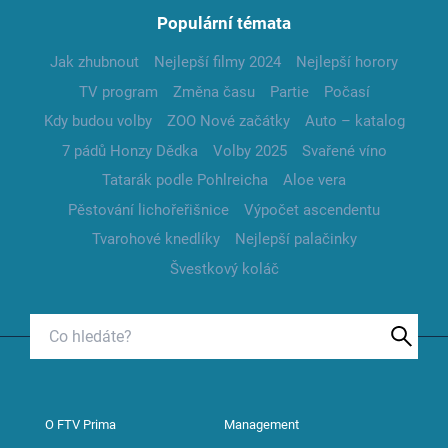
Populární témata
Jak zhubnout
Nejlepší filmy 2024
Nejlepší horory
TV program
Změna času
Partie
Počasí
Kdy budou volby
ZOO Nové začátky
Auto – katalog
7 pádů Honzy Dědka
Volby 2025
Svařené víno
Tatarák podle Pohlreicha
Aloe vera
Pěstování lichořeřišnice
Výpočet ascendentu
Tvarohové knedlíky
Nejlepší palačinky
Švestkový koláč
O FTV Prima
Management