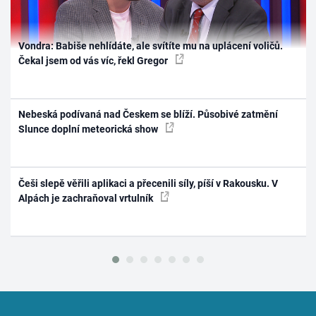
Vondra: Babiše nehlídáte, ale svítíte mu na uplácení voličů.
Čekal jsem od vás víc, řekl Gregor
Nebeská podívaná nad Českem se blíží. Působivé zatmění
Slunce doplní meteorická show
Češi slepě věřili aplikaci a přecenili síly, píší v Rakousku. V
Alpách je zachraňoval vrtulník