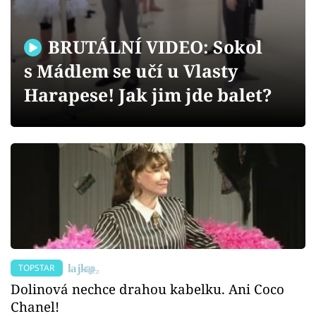
Sex a vztahy
Videa
BRUTÁLNÍ VIDEO: Sokol
s Mádlem se učí u Vlasty
Sledujte prima+
Harapese! Jak jim jde balet?
Přihlášení
Sledujte nás
TOPSTAR
Dolinová nechce drahou kabelku. Ani Coco
Chanel!