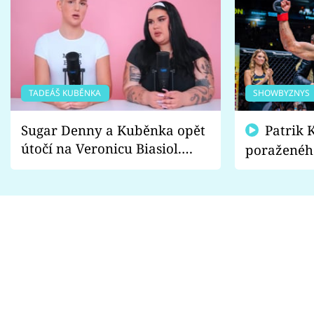
TADEÁŠ KUBĚNKA
SHOWBYZNYS
Sugar Denny a Kuběnka opět
Patrik Kincl se zastal
útočí na Veronicu Biasiol.
poraženéh
Proč je podle nich falešná a
fanoušci n
lže o své nevěře?