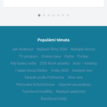
Populární témata
Jak zhubnout
Nejlepší filmy 2024
Nejlepší horory
TV program
Změna času
Partie
Počasí
Kdy budou volby
ZOO Nové začátky
Auto – katalog
7 pádů Honzy Dědka
Volby 2025
Svařené víno
Tatarák podle Pohlreicha
Aloe vera
Pěstování lichořeřišnice
Výpočet ascendentu
Tvarohové knedlíky
Nejlepší palačinky
Švestkový koláč