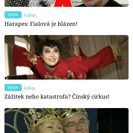
VIDEA
Harapes: Fialová je blázen!
VIDEA
Zážitek nebo katastrofa? Čínský cirkus!