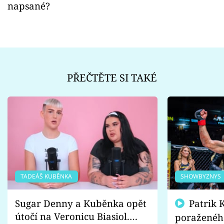
napsané?
PŘEČTĚTE SI TAKÉ
TADEÁŠ KUBĚNKA
SHOWBYZNYS
Sugar Denny a Kuběnka opět
Patrik Kincl se zastal
útočí na Veronicu Biasiol.
poraženéh