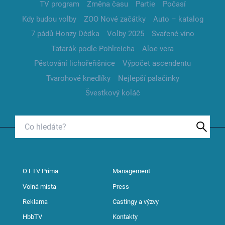
TV program
Změna času
Partie
Počasí
Kdy budou volby
ZOO Nové začátky
Auto – katalog
7 pádů Honzy Dědka
Volby 2025
Svařené víno
Tatarák podle Pohlreicha
Aloe vera
Pěstování lichořeřišnice
Výpočet ascendentu
Tvarohové knedlíky
Nejlepší palačinky
Švestkový koláč
O FTV Prima
Management
Volná místa
Press
Reklama
Castingy a výzvy
HbbTV
Kontakty