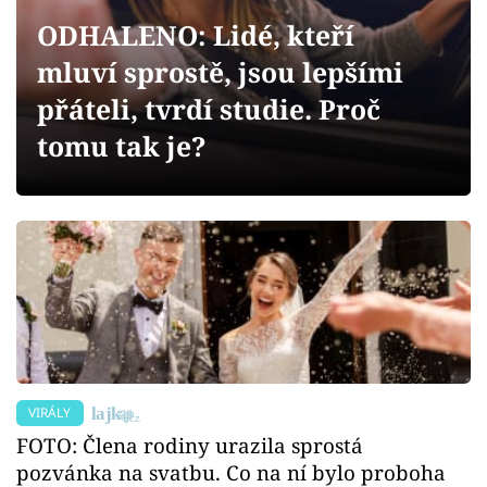
Sex a vztahy
ODHALENO: Lidé, kteří
Videa
mluví sprostě, jsou lepšími
přáteli, tvrdí studie. Proč
Sledujte prima+
tomu tak je?
Přihlášení
Sledujte nás
VIRÁLY
FOTO: Člena rodiny urazila sprostá
pozvánka na svatbu. Co na ní bylo proboha