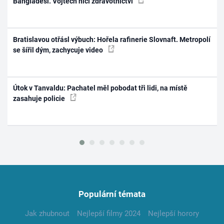
Bangladéši. Vojtěch ničí zdravotnictví
Bratislavou otřásl výbuch: Hořela rafinerie Slovnaft. Metropolí
se šířil dým, zachycuje video
Útok v Tanvaldu: Pachatel měl pobodat tři lidi, na místě
zasahuje policie
Populární témata
Jak zhubnout
Nejlepší filmy 2024
Nejlepší horory