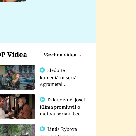
nemá
P Videa
Všechna videa
Sledujte
komediální seriál
Agrometal
exkluzivně na
prima+
Exkluzivně: Josef
Klíma promluvil o
motivu seriálu Sedm
schodů k moci
Linda Rybová