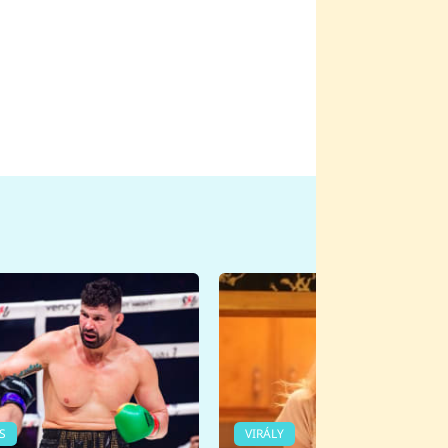
S
VIRÁLY