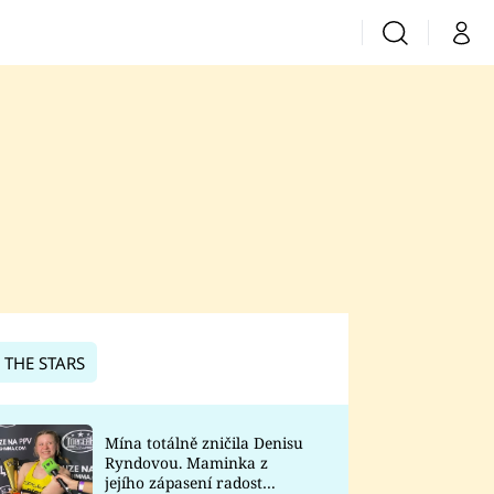
Vyhledávání
Můj 
Prima+
CNN Prima News
Prima Fresh
Prima Living
Prima Zoom
 THE STARS
Prima Lajk
Mína totálně zničila Denisu
Ryndovou. Maminka z
Sledujte nás
jejího zápasení radost