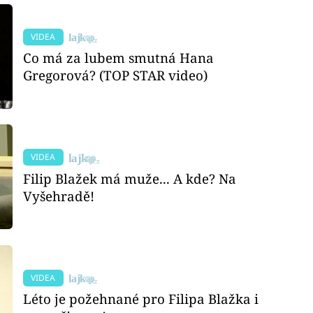
VIDEA
Co má za lubem smutná Hana
Gregorová? (TOP STAR video)
VIDEA
Filip Blažek má muže... A kde? Na
Vyšehradě!
VIDEA
Léto je požehnané pro Filipa Blažka i