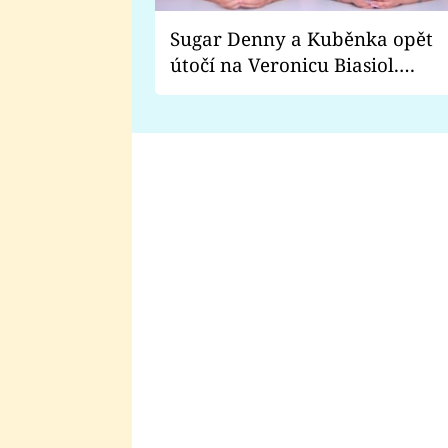
Sugar Denny a Kuběnka opět
útočí na Veronicu Biasiol.
Proč je podle nich falešná a
lže o své nevěře?