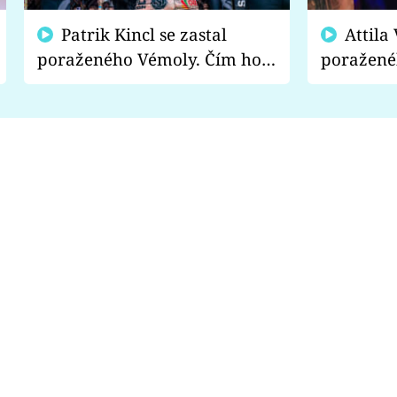
Patrik Kincl se zastal
Attila Végh podpořil
poraženého Vémoly. Čím ho
poražené
fanoušci naštvali?
chce radě
s vítězem