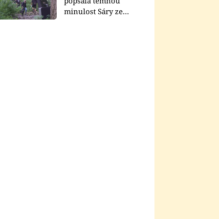
popsala temnou
minulost Sáry ze
seriálu Zákony vlka