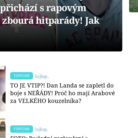
 přichází s rapovým
 zbourá hitparády! Jak
TOPSTAR
TO JE VTIP?! Dan Landa se zapletl do
boje s NEŘÁDY! Proč ho mají Arabové
za VELKÉHO kouzelníka?
TOPSTAR