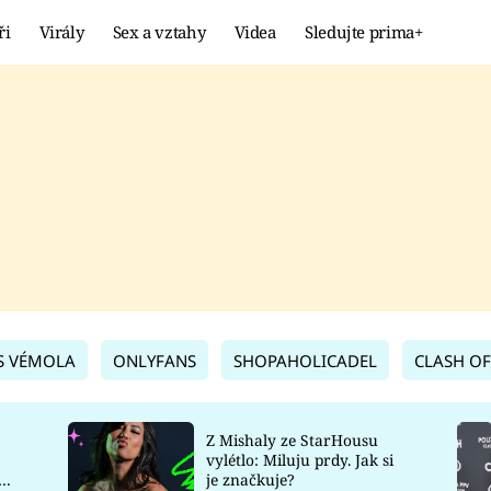
ři
Virály
Sex a vztahy
Videa
Sledujte prima+
Showbyznys
Extrém
VIRÁLY
KURIOZITY
VIDEA
KVÍZY
S VÉMOLA
ONLYFANS
SHOPAHOLICADEL
CLASH OF
Z Mishaly ze StarHousu
vylétlo: Miluju prdy. Jak si
co
je značkuje?