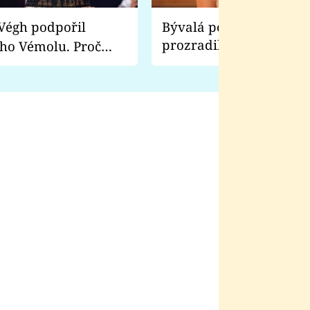
Bývalá pornoherečka
prozradila, co ji šokova
ho Vémolu. Proč
natáčení Euforie. Vážně
ji zápasit s ním než
bylo drsnější než hanba
 Kinclem?
filmy?