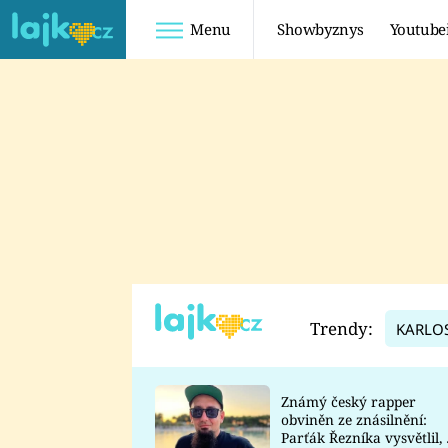
Menu
Showbyznys
Youtube
Youtuberky
Youtubeři
SHOPAHOLICADEL
FATTYPILLOW
ANNA ŠULC
FREESCOOT
SUGAR DENNY
ADAM KAJUMI
LADUŠKA
TADEÁŠ KUBĚNKA
DOMINIKA
DATEL
Trendy:
KARLO
MYSLIVCOVÁ
Známý český rapper
obviněn ze znásilnění:
Parťák Řezníka vysvětlil, 