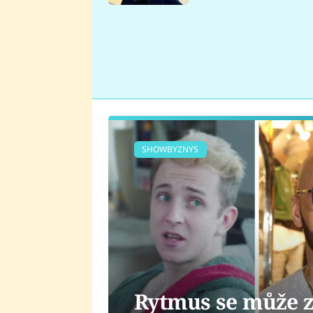
se v Plzni stalo
SHOWBYZNYS
Rytmus se může z