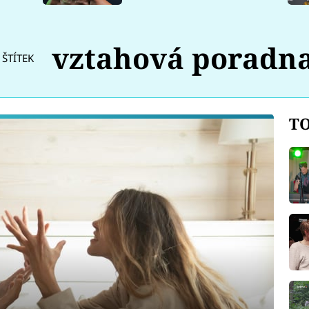
vztahová poradn
ŠTÍTEK
TO