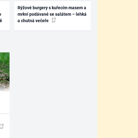
Rýžové burgery s kuřecím masem a
o
mrkví podávané se salátem – lehká
ně
a chutná večeře