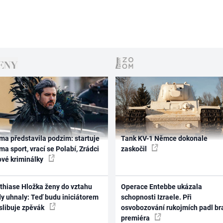
ma představila podzim: startuje
Tank KV-1 Němce dokonale
ma sport, vrací se Polabí, Zrádci
zaskočil
ové kriminálky
thiase Hložka ženy do vztahu
Operace Entebbe ukázala
dy uhnaly: Teď budu iniciátorem
schopnosti Izraele. Při
 slibuje zpěvák
osvobozování rukojmích padl br
premiéra