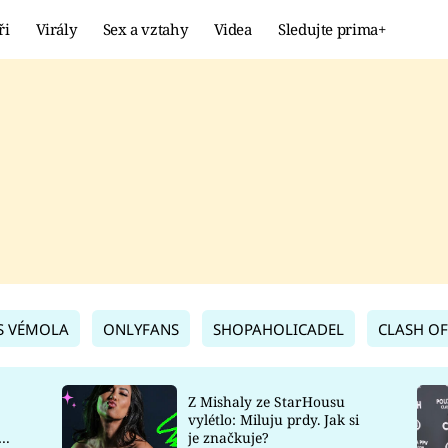
ři
Virály
Sex a vztahy
Videa
Sledujte prima+
Showbyznys
Extrém
VIRÁLY
KURIOZITY
VIDEA
KVÍZY
S VÉMOLA
ONLYFANS
SHOPAHOLICADEL
CLASH OF
Z Mishaly ze StarHousu
vylétlo: Miluju prdy. Jak si
co
je značkuje?