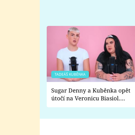
TADEÁŠ KUBĚNKA
Sugar Denny a Kuběnka opět
útočí na Veronicu Biasiol.
Proč je podle nich falešná a
lže o své nevěře?