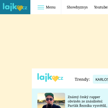
Menu
Showbyznys
Youtube
Youtuberky
Youtubeři
SHOPAHOLICADEL
FATTYPILLOW
ANNA ŠULC
FREESCOOT
SUGAR DENNY
ADAM KAJUMI
LADUŠKA
TADEÁŠ KUBĚNKA
DOMINIKA
DATEL
Trendy:
KARLO
MYSLIVCOVÁ
Známý český rapper
obviněn ze znásilnění:
Parťák Řezníka vysvětlil, 