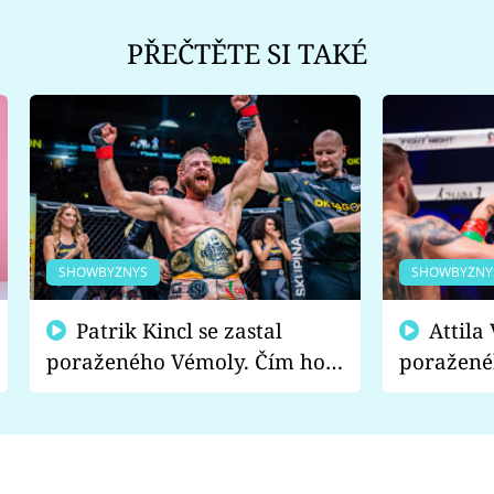
PŘEČTĚTE SI TAKÉ
SHOWBYZNYS
SHOWBYZNY
Patrik Kincl se zastal
Attila Végh podpořil
poraženého Vémoly. Čím ho
poražené
fanoušci naštvali?
chce radě
s vítězem