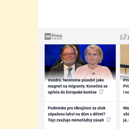
Vondra: Nesmíme působit jako
Pri
magnet na migranty. Konečná se
Pri
opřela do Evropské komise
i n
Podmínka pro Ukrajince za útok
Ma
zápalnou lahví na dům s dětmi?
vž
Tejc zvažuje mimořádný zásah
já,