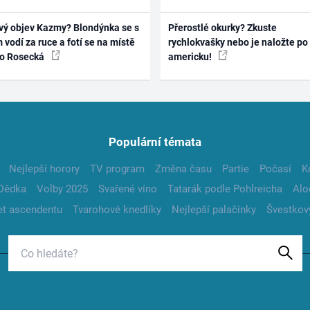
vý objev Kazmy? Blondýnka se s
Přerostlé okurky? Zkuste
 vodí za ruce a fotí se na místě
rychlokvašky nebo je naložte po
ko Rosecká
americku!
Populární témata
Nejlepší horory
TV program
Změna času
Partie
Počasí
K
Dědka
Volby 2025
Svařené víno
Tatarák podle Pohlreicha
Alo
t ascendentu
Tvarohové knedlíky
Nejlepší palačinky
Švestkov