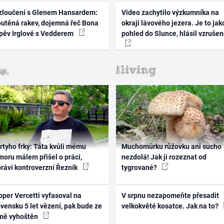
zloučení s Glenem Hansardem:
Video zachytilo výzkumníka na
outěná rakev, dojemná řeč Bona
okraji lávového jezera. Je to jak
zpěv Irglové s Vedderem
pohled do Slunce, hlásil vzruše
rtyho frky: Táta kvůli mému
Muchomůrku růžovku ani sucho
oru málem přišel o práci,
nezdolá! Jak ji rozeznat od
práví kontroverzní Řezník
tygrované?
per Vercetti vyfasoval na
V srpnu nezapomeňte přesadit
vensku 5 let vězení, pak bude ze
velkokvěté kosatce. Jak na to?
mě vyhoštěn