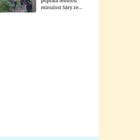
popsala temnou
minulost Sáry ze
seriálu Zákony vlka