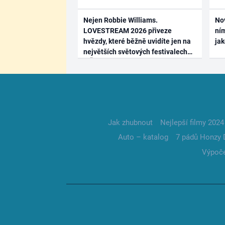
Nejen Robbie Williams.
No
LOVESTREAM 2026 přiveze
ním
hvězdy, které běžně uvidíte jen na
ja
největších světových festivalech
Jak zhubnout
Nejlepší filmy 2024
Auto – katalog
7 pádů Honzy 
Výpoče