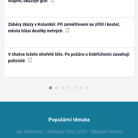
stupňů, ukazuje graf
Záběry zkázy v Kolumbii: Při zemětřesení se zřítil i kostel,
města hlásí desítky mrtvých
V chatce leželo ohořelé tělo. Po požáru u Dobřichovic zasahují
policisté
Populární témata
Jak zhubnout
Nejlepší filmy 2024
Nejlepší horory