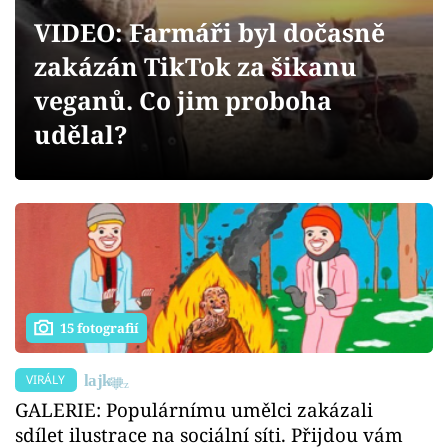
Sex a vztahy
VIDEO: Farmáři byl dočasně
Videa
zakázán TikTok za šikanu
veganů. Co jim proboha
Sledujte prima+
udělal?
Přihlášení
Sledujte nás
15 fotografií
VIRÁLY
GALERIE: Populárnímu umělci zakázali
sdílet ilustrace na sociální síti. Přijdou vám