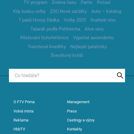
TV program
Změna času
Partie
Počasí
Kdy budou volby
ZOO Nové začátky
Auto – katalog
7 pádů Honzy Dědka
Volby 2025
Svařené víno
Tatarák podle Pohlreicha
Aloe vera
Pěstování lichořeřišnice
Výpočet ascendentu
Tvarohové knedlíky
Nejlepší palačinky
Švestkový koláč
O FTV Prima
Management
Volná místa
Press
Reklama
Castingy a výzvy
HbbTV
Kontakty