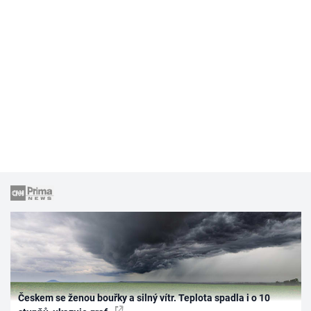
Českem se ženou bouřky a silný vítr. Teplota spadla i o 10