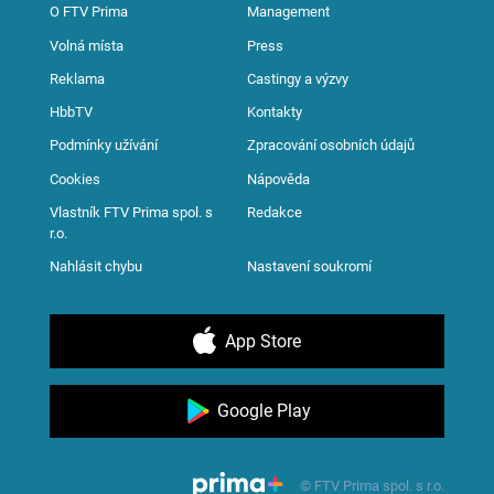
O FTV Prima
Management
Volná místa
Press
Reklama
Castingy a výzvy
HbbTV
Kontakty
Podmínky užívání
Zpracování osobních údajů
Cookies
Nápověda
Vlastník FTV Prima spol. s
Redakce
r.o.
Nahlásit chybu
Nastavení soukromí
App Store
Google Play
© FTV Prima spol. s r.o.