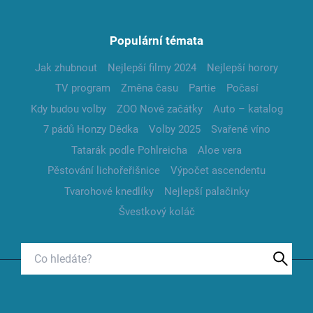
Populární témata
Jak zhubnout
Nejlepší filmy 2024
Nejlepší horory
TV program
Změna času
Partie
Počasí
Kdy budou volby
ZOO Nové začátky
Auto – katalog
7 pádů Honzy Dědka
Volby 2025
Svařené víno
Tatarák podle Pohlreicha
Aloe vera
Pěstování lichořeřišnice
Výpočet ascendentu
Tvarohové knedlíky
Nejlepší palačinky
Švestkový koláč