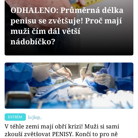
Sex a vztahy
ODHALENO: Průměrná délka
Videa
penisu se zvětšuje! Proč mají
muži čím dál větší
Sledujte prima+
nádobíčko?
Přihlášení
Sledujte nás
EXTRÉM
V téhle zemi mají obří krizi! Muži si sami
zkouší zvětšovat PENISY. Končí to pro ně