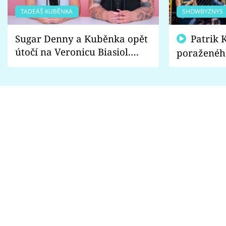
TADEÁŠ KUBĚNKA
SHOWBYZNYS
Sugar Denny a Kuběnka opět
Patrik Kincl se zastal
útočí na Veronicu Biasiol.
poraženéh
Proč je podle nich falešná a
fanoušci n
lže o své nevěře?