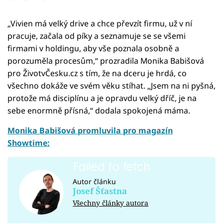
„Vivien má velký drive a chce převzít firmu, už v ní
pracuje, začala od píky a seznamuje se se všemi
firmami v holdingu, aby vše poznala osobně a
porozuměla procesům,“ prozradila Monika Babišová
pro ŽivotvČesku.cz s tím, že na dceru je hrdá, co
všechno dokáže ve svém věku stíhat. „Jsem na ni pyšná,
protože má disciplínu a je opravdu velký dříč, je na
sebe enormně přísná,“ dodala spokojená máma.
Monika Babišová promluvila pro magazín
Showtime:
Failed to fetch
Autor článku
Josef Šťastna
Všechny články autora