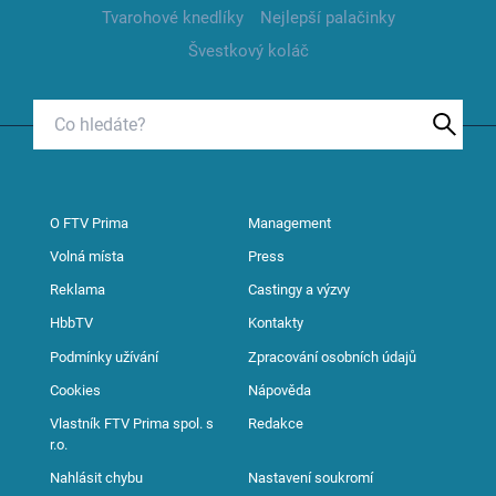
Tvarohové knedlíky
Nejlepší palačinky
Švestkový koláč
O FTV Prima
Management
Volná místa
Press
Reklama
Castingy a výzvy
HbbTV
Kontakty
Podmínky užívání
Zpracování osobních údajů
Cookies
Nápověda
Vlastník FTV Prima spol. s
Redakce
r.o.
Nahlásit chybu
Nastavení soukromí