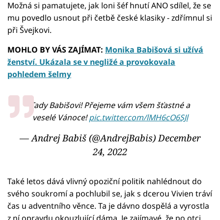
Možná si pamatujete, jak loni šéf hnutí ANO sdílel, že se
mu povedlo usnout při četbě české klasiky - zdřímnul si
při Švejkovi.
MOHLO BY VÁS ZAJÍMAT:
Monika Babišová si užívá
ženství. Ukázala se v negližé a provokovala
pohledem šelmy
Tady Babišovi! Přejeme vám všem šťastné a
veselé Vánoce!
pic.twitter.com/lMH6cO6SJl
— Andrej Babiš (@AndrejBabis)
December
24, 2022
Také letos dává vlivný opoziční politik nahlédnout do
svého soukromí a pochlubil se, jak s dcerou Vivien tráví
čas u adventního věnce. Ta je dávno dospělá a vyrostla
z ní opravdu okouzlující dáma. Je zajímavé, že po otci