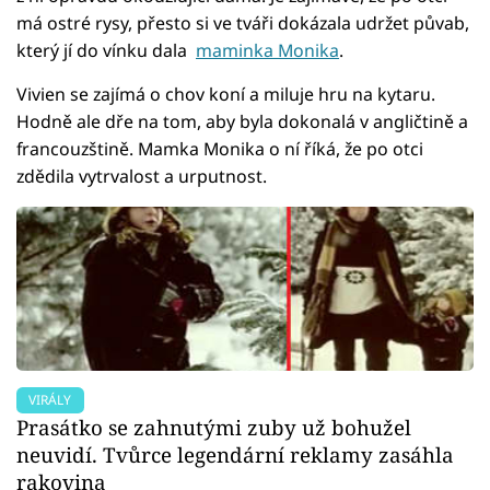
má ostré rysy, přesto si ve tváři dokázala udržet půvab,
který jí do vínku dala
maminka Monika
.
Vivien se zajímá o chov koní a miluje hru na kytaru.
Hodně ale dře na tom, aby byla dokonalá v angličtině a
francouzštině. Mamka Monika o ní říká, že po otci
zdědila vytrvalost a urputnost.
VIRÁLY
Prasátko se zahnutými zuby už bohužel
neuvidí. Tvůrce legendární reklamy zasáhla
rakovina