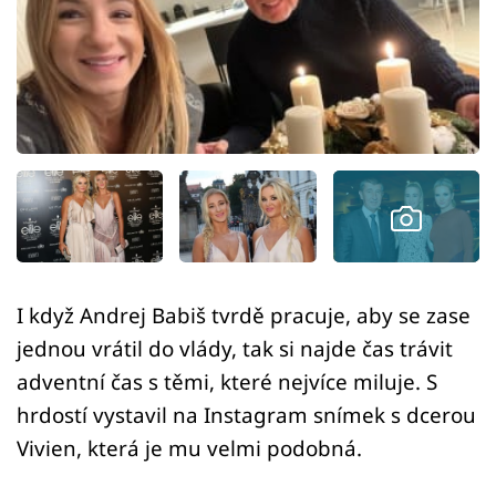
Sex a vztahy
Videa
Sledujte prima+
Přihlášení
Sledujte nás
I když Andrej Babiš tvrdě pracuje, aby se zase
jednou vrátil do vlády, tak si najde čas trávit
adventní čas s těmi, které nejvíce miluje. S
hrdostí vystavil na Instagram snímek s dcerou
Vivien, která je mu velmi podobná.