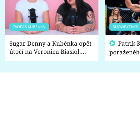
TADEÁŠ KUBĚNKA
SHOWBYZNYS
Sugar Denny a Kuběnka opět
Patrik Kincl se zastal
útočí na Veronicu Biasiol.
poraženéh
Proč je podle nich falešná a
fanoušci n
lže o své nevěře?