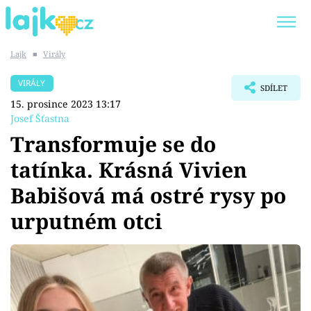
Lajk
■
Virály
Trendy:
KARLOS VÉMOLA
ONLYFANS
VIRÁLY
SDÍLET
SHOPAHOLICADEL
CLASH OF THE STARS
15. prosince 2023 13:17
Josef Šťastna
Transformuje se do
tatínka. Krásná Vivien
Témata
Babišová má ostré rysy po
Showbyznys
urputném otci
Youtubeři
Virály