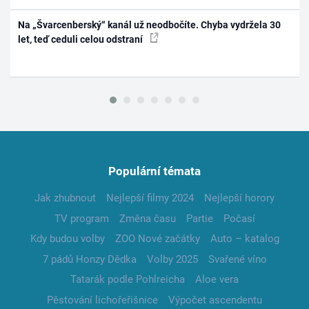
Na „Švarcenberský“ kanál už neodbočíte. Chyba vydržela 30
let, teď ceduli celou odstraní
Populární témata
Jak zhubnout
Nejlepší filmy 2024
Nejlepší horory
TV program
Změna času
Partie
Počasí
Kdy budou volby
ZOO Nové začátky
Auto – katalog
7 pádů Honzy Dědka
Volby 2025
Svařené víno
Tatarák podle Pohlreicha
Aloe vera
Pěstování lichořeřišnice
Výpočet ascendentu