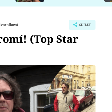
dvorníková
SDÍLET
romí! (Top Star