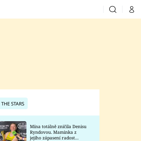
Vyhledávání
Můj 
Prima+
CNN Prima News
Prima Fresh
Prima Living
Prima Zoom
 THE STARS
Prima Lajk
Mína totálně zničila Denisu
Ryndovou. Maminka z
Sledujte nás
jejího zápasení radost