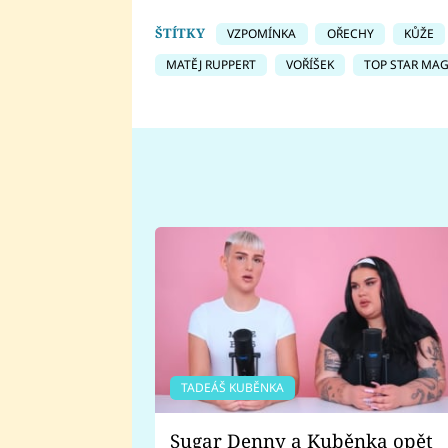
ŠTÍTKY
VZPOMÍNKA
OŘECHY
KŮŽE
MATĚJ RUPPERT
VOŘÍŠEK
TOP STAR MA
TADEÁŠ KUBĚNKA
Sugar Denny a Kuběnka opět