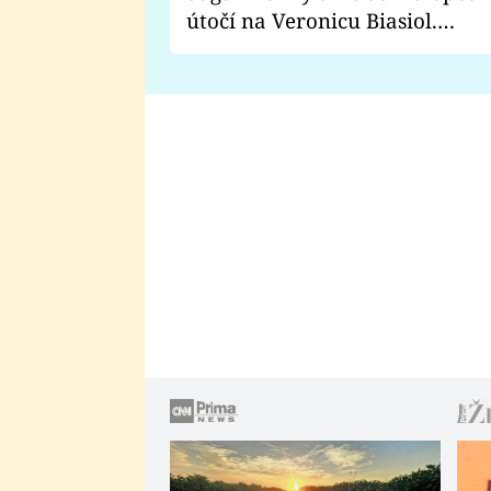
útočí na Veronicu Biasiol.
Proč je podle nich falešná a
lže o své nevěře?