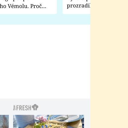
prozradila, co ji šokova
ho Vémolu. Proč
natáčení Euforie. Vážně
ji zápasit s ním než
bylo drsnější než hanba
 Kinclem?
filmy?