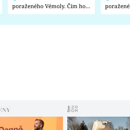
poraženého Vémoly. Čím ho
poražené
fanoušci naštvali?
chce radě
s vítězem