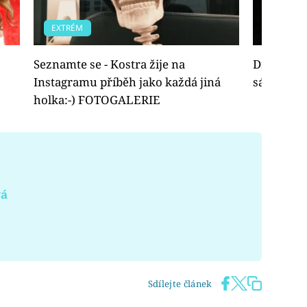
EXTRÉM
VIDEA
Seznamte se - Kostra žije na
Drsňák No
Instagramu příběh jako každá jiná
sám! (Top
holka:-) FOTOGALERIE
vá
Sdílejte článek