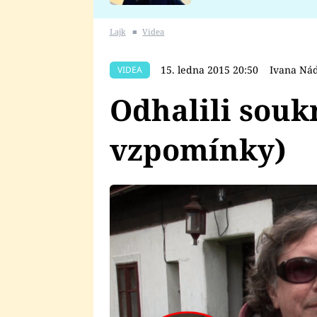
se v Plzni stalo
Lajk
■
Videa
15. ledna 2015 20:50
Ivana Ná
VIDEA
Odhalili souk
vzpomínky)