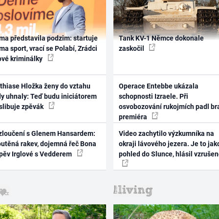
ma představila podzim: startuje
Tank KV-1 Němce dokonale
ma sport, vrací se Polabí, Zrádci
zaskočil
ové kriminálky
thiase Hložka ženy do vztahu
Operace Entebbe ukázala
dy uhnaly: Teď budu iniciátorem
schopnosti Izraele. Při
 slibuje zpěvák
osvobozování rukojmích padl br
premiéra
zloučení s Glenem Hansardem:
Video zachytilo výzkumníka na
outěná rakev, dojemná řeč Bona
okraji lávového jezera. Je to jak
zpěv Irglové s Vedderem
pohled do Slunce, hlásil vzruše