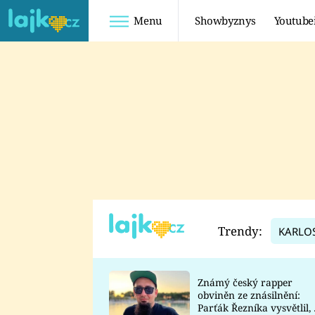
Menu
Showbyznys
Youtube
Youtuberky
Youtubeři
SHOPAHOLICADEL
FATTYPILLOW
ANNA ŠULC
FREESCOOT
SUGAR DENNY
ADAM KAJUMI
LADUŠKA
TADEÁŠ KUBĚNKA
DOMINIKA
DATEL
Trendy:
KARLO
MYSLIVCOVÁ
Známý český rapper
obviněn ze znásilnění:
Parťák Řezníka vysvětlil, 