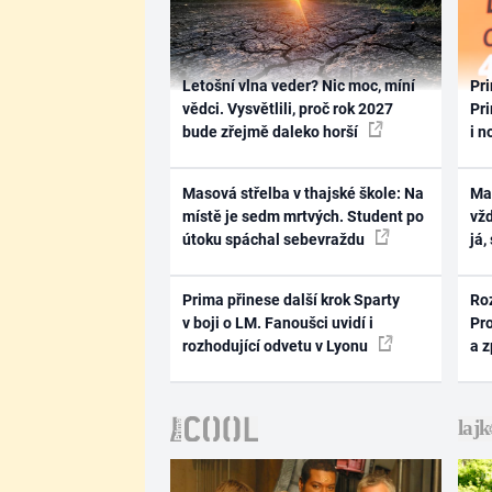
Letošní vlna veder? Nic moc, míní
Pri
vědci. Vysvětlili, proč rok 2027
Pri
bude zřejmě daleko horší
i n
Masová střelba v thajské škole: Na
Ma
místě je sedm mrtvých. Student po
vž
útoku spáchal sebevraždu
já,
Prima přinese další krok Sparty
Ro
v boji o LM. Fanoušci uvidí i
Pr
rozhodující odvetu v Lyonu
a 