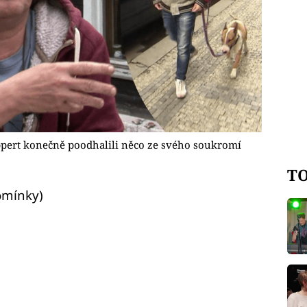
ppert konečně poodhalili něco ze svého soukromí
TO
omínky)