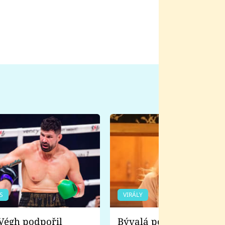
S
VIRÁLY
Bývalá pornoherečka