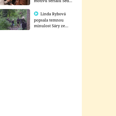
motivu seriálu Sedm
schodů k moci
Linda Rybová
popsala temnou
minulost Sáry ze
seriálu Zákony vlka