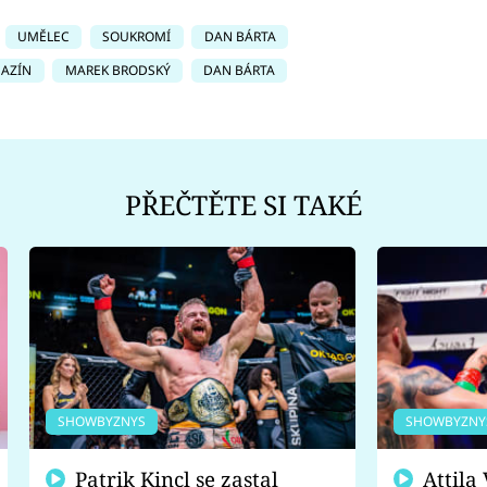
UMĚLEC
SOUKROMÍ
DAN BÁRTA
GAZÍN
MAREK BRODSKÝ
DAN BÁRTA
PŘEČTĚTE SI TAKÉ
SHOWBYZNYS
SHOWBYZNY
Patrik Kincl se zastal
Attila Végh podpořil