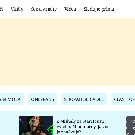
ři
Virály
Sex a vztahy
Videa
Sledujte prima+
Showbyznys
Extrém
VIRÁLY
KURIOZITY
VIDEA
KVÍZY
S VÉMOLA
ONLYFANS
SHOPAHOLICADEL
CLASH OF
Z Mishaly ze StarHousu
vylétlo: Miluju prdy. Jak si
co
je značkuje?