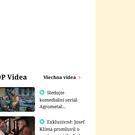
P Videa
Všechna videa
Sledujte
komediální seriál
Agrometal
exkluzivně na
prima+
Exkluzivně: Josef
Klíma promluvil o