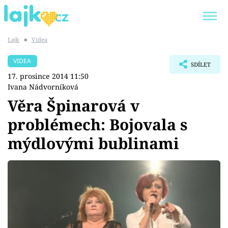
Lajk
■
Videa
Trendy:
KARLOS VÉMOLA
ONLYFANS
VIDEA
SDÍLET
SHOPAHOLICADEL
CLASH OF THE STARS
17. prosince 2014 11:50
Ivana Nádvorníková
Věra Špinarová v
problémech: Bojovala s
Témata
mýdlovými bublinami
Showbyznys
Youtubeři
Virály