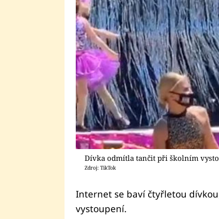
Dívka odmítla tančit při školním vyst
Zdroj: TikTok
Internet se baví čtyřletou dívkou
vystoupení.