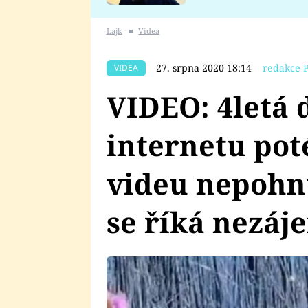
se v Plzni stalo
Lajk
■
Videa
27. srpna 2020 18:14
redakce 
VIDEA
VIDEO: 4letá 
internetu pot
videu nepohn
se říká nezáj