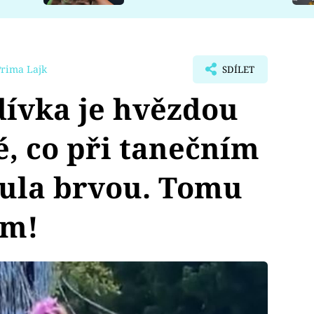
Prima Lajk
SDÍLET
dívka je hvězdou
é, co při tanečním
ula brvou. Tomu
em!