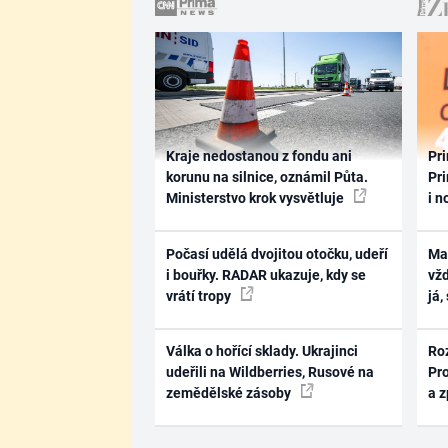
Kraje nedostanou z fondu ani
Pri
korunu na silnice, oznámil Půta.
Pri
Ministerstvo krok vysvětluje
i n
Počasí udělá dvojitou otočku, udeří
Ma
i bouřky. RADAR ukazuje, kdy se
vž
vrátí tropy
já,
Válka o hořící sklady. Ukrajinci
Ro
udeřili na Wildberries, Rusové na
Pr
zemědělské zásoby
a 