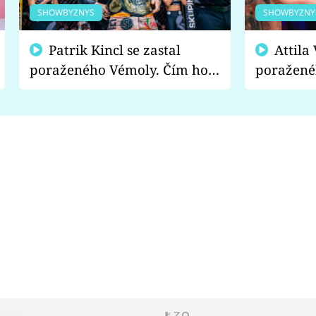
SHOWBYZNYS
SHOWBYZNY
Patrik Kincl se zastal
Attila Végh podpořil
poraženého Vémoly. Čím ho
poražené
fanoušci naštvali?
chce radě
s vítězem