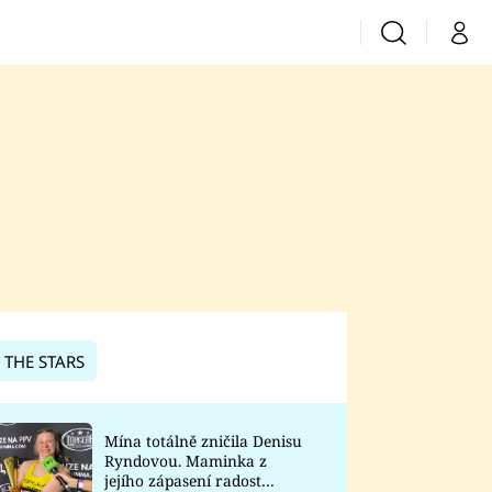
Vyhledávání
Můj 
Prima+
CNN Prima News
Prima Fresh
Prima Living
Prima Zoom
 THE STARS
Prima Lajk
Mína totálně zničila Denisu
Ryndovou. Maminka z
Sledujte nás
jejího zápasení radost