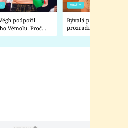
S
VIRÁLY
Bývalá pornoherečka
prozradila, co ji šokova
ho Vémolu. Proč
natáčení Euforie. Vážně
ji zápasit s ním než
bylo drsnější než hanba
 Kinclem?
filmy?