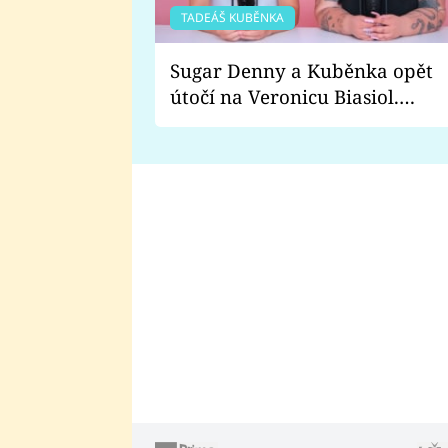
TADEÁŠ KUBĚNKA
Sugar Denny a Kuběnka opět
útočí na Veronicu Biasiol.
Proč je podle nich falešná a
lže o své nevěře?