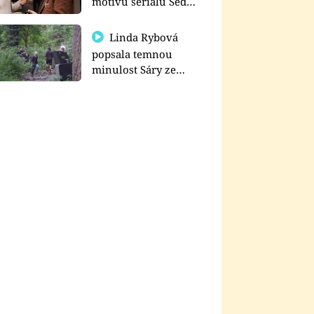
motivu seriálu Sedm
schodů k moci
Linda Rybová
popsala temnou
minulost Sáry ze
seriálu Zákony vlka