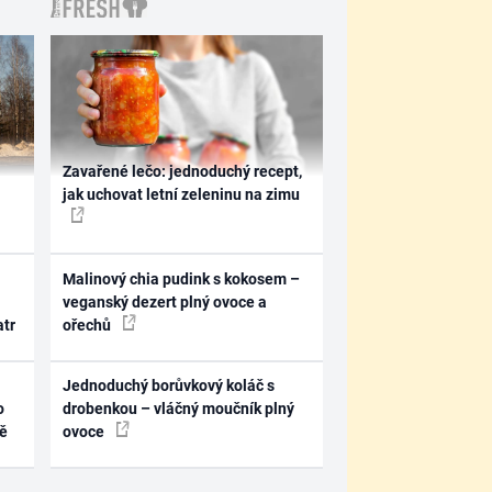
Zavařené lečo: jednoduchý recept,
jak uchovat letní zeleninu na zimu
Malinový chia pudink s kokosem –
veganský dezert plný ovoce a
atr
ořechů
Jednoduchý borůvkový koláč s
o
drobenkou – vláčný moučník plný
ně
ovoce