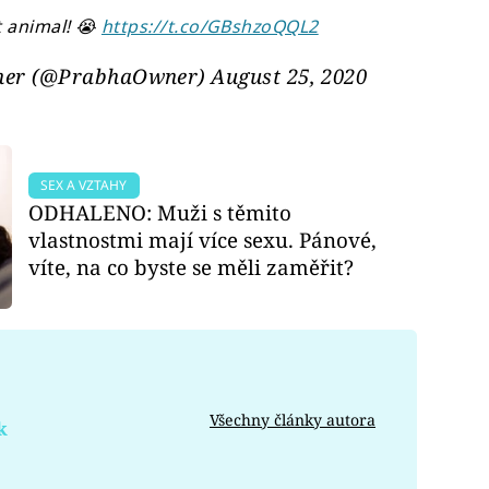
t animal! 😭
https://t.co/GBshzoQQL2
ner (@PrabhaOwner)
August 25, 2020
SEX A VZTAHY
ODHALENO: Muži s těmito
vlastnostmi mají více sexu. Pánové,
víte, na co byste se měli zaměřit?
Všechny články autora
k