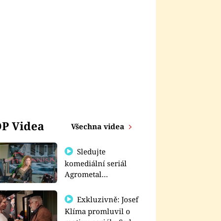
P Videa
Všechna videa
Sledujte
komediální seriál
Agrometal
exkluzivně na
prima+
Exkluzivně: Josef
Klíma promluvil o