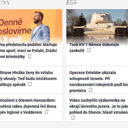
ma představila podzim: startuje
Tank KV-1 Němce dokonale
ma sport, vrací se Polabí, Zrádci
zaskočil
ové kriminálky
thiase Hložka ženy do vztahu
Operace Entebbe ukázala
dy uhnaly: Teď budu iniciátorem
schopnosti Izraele. Při
 slibuje zpěvák
osvobozování rukojmích padl br
premiéra
zloučení s Glenem Hansardem:
Video zachytilo výzkumníka na
outěná rakev, dojemná řeč Bona
okraji lávového jezera. Je to jak
zpěv Irglové s Vedderem
pohled do Slunce, hlásil vzruše