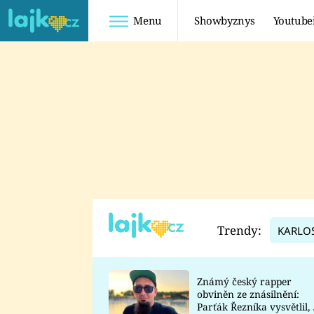
Menu
Showbyznys
Youtube
Youtuberky
Youtubeři
SHOPAHOLICADEL
FATTYPILLOW
ANNA ŠULC
FREESCOOT
SUGAR DENNY
ADAM KAJUMI
LADUŠKA
TADEÁŠ KUBĚNKA
DOMINIKA
DATEL
Trendy:
KARLO
MYSLIVCOVÁ
Známý český rapper
obviněn ze znásilnění:
Parťák Řezníka vysvětlil, 