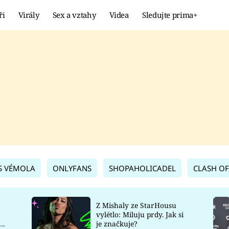
ři
Virály
Sex a vztahy
Videa
Sledujte prima+
Showbyznys
Extrém
VIRÁLY
KURIOZITY
VIDEA
KVÍZY
S VÉMOLA
ONLYFANS
SHOPAHOLICADEL
CLASH OF
Z Mishaly ze StarHousu
vylétlo: Miluju prdy. Jak si
co
je značkuje?