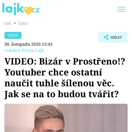
Lajk
■
Videa
Trendy:
KARLOS VÉMOLA
ONLYFANS
VIDEA
SDÍLET
SHOPAHOLICADEL
CLASH OF THE STARS
30. listopadu 2020 13:43
redakce Prima Lajk
VIDEO: Bizár v Prostřeno!?
Youtuber chce ostatní
Témata
naučit tuhle šílenou věc.
Showbyznys
Jak se na to budou tvářit?
Youtubeři
Virály