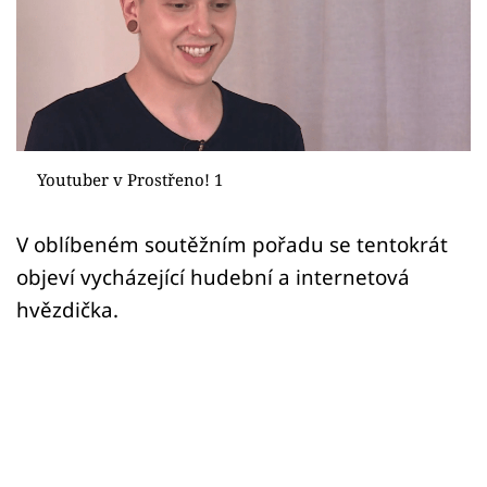
Sex a vztahy
Videa
Sledujte prima+
Přihlášení
Youtuber v Prostřeno! 1
V oblíbeném soutěžním pořadu se tentokrát
Sledujte nás
objeví vycházející hudební a internetová
hvězdička.