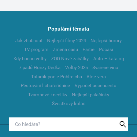
Populární témata
Jak zhubnout
Nejlepší filmy 2024
Nejlepší horory
TV program
Změna času
Partie
Počasí
Kdy budou volby
ZOO Nové začátky
Auto – katalog
7 pádů Honzy Dědka
Volby 2025
Svařené víno
Tatarák podle Pohlreicha
Aloe vera
Pěstování lichořeřišnice
Výpočet ascendentu
Tvarohové knedlíky
Nejlepší palačinky
Švestkový koláč