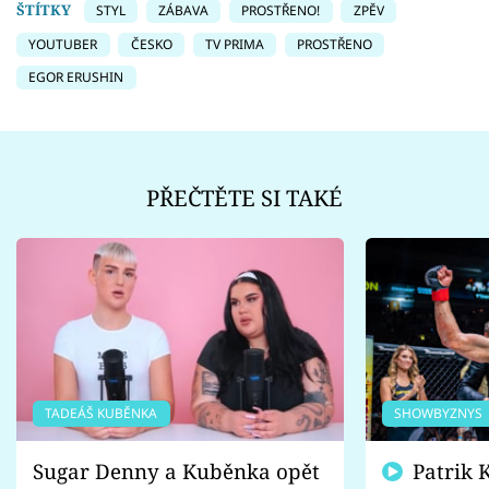
ŠTÍTKY
STYL
ZÁBAVA
PROSTŘENO!
ZPĚV
YOUTUBER
ČESKO
TV PRIMA
PROSTŘENO
EGOR ERUSHIN
PŘEČTĚTE SI TAKÉ
TADEÁŠ KUBĚNKA
SHOWBYZNYS
Sugar Denny a Kuběnka opět
Patrik Kincl se zastal