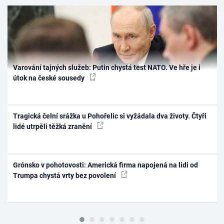
Varování tajných služeb: Putin chystá test NATO. Ve hře je i
útok na české sousedy
Tragická čelní srážka u Pohořelic si vyžádala dva životy. Čtyři
lidé utrpěli těžká zranění
Grónsko v pohotovosti: Americká firma napojená na lidi od
Trumpa chystá vrty bez povolení