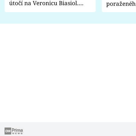
útočí na Veronicu Biasiol.
poraženéh
Proč je podle nich falešná a
fanoušci n
lže o své nevěře?