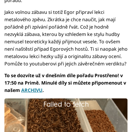
pořadu.
Jako volnou zábavu si totiž Egor připraví lekci
metalového zpěvu. Zkrátka je chce naučit, jak mají
pořádně při zpívání pořádně řvát. Což je hodně
nezvyklá zábava, kterou by vzhledem ke stylu hudby
nemusel teoreticky každý přijmout vesele. To ovšem
není naštěstí případ Egorových hostů. Ti si naopak jeho
metalovou lekci hezky užijí a originalitu zábavy ocení.
Pomůže to youtuberovi při jejich závěrečném verdiktu?
To se dozvíte už v dnešním díle pořadu Prostřeno! v
17:50 na Primě. Minulé díly si můžete připomenout v
našem
ARCHIVU
.
Failed to fetch