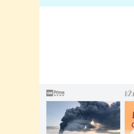
lže o své nevěře?