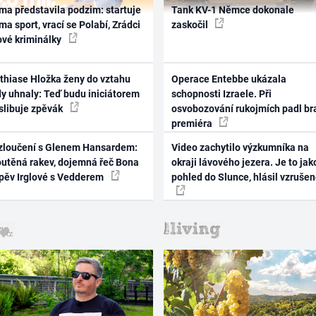
ma představila podzim: startuje
Tank KV-1 Němce dokonale
ma sport, vrací se Polabí, Zrádci
zaskočil
ové kriminálky
thiase Hložka ženy do vztahu
Operace Entebbe ukázala
dy uhnaly: Teď budu iniciátorem
schopnosti Izraele. Při
 slibuje zpěvák
osvobozování rukojmích padl br
premiéra
zloučení s Glenem Hansardem:
Video zachytilo výzkumníka na
outěná rakev, dojemná řeč Bona
okraji lávového jezera. Je to jak
zpěv Irglové s Vedderem
pohled do Slunce, hlásil vzruše