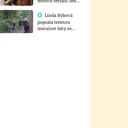
motivu seriálu Sedm
schodů k moci
Linda Rybová
popsala temnou
minulost Sáry ze
seriálu Zákony vlka