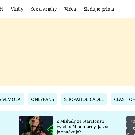
ři
Virály
Sex a vztahy
Videa
Sledujte prima+
Showbyznys
Extrém
VIRÁLY
KURIOZITY
VIDEA
KVÍZY
S VÉMOLA
ONLYFANS
SHOPAHOLICADEL
CLASH OF
Z Mishaly ze StarHousu
vylétlo: Miluju prdy. Jak si
co
je značkuje?