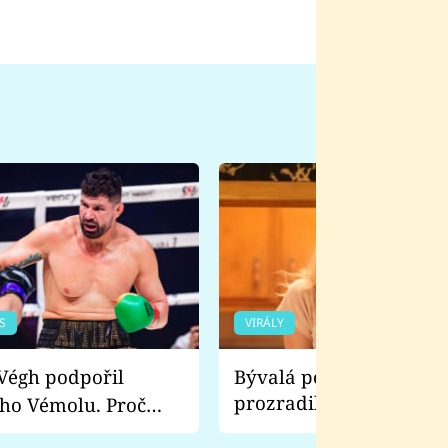
S
VIRÁLY
Bývalá pornoherečka
prozradila, co ji šokova
ho Vémolu. Proč
natáčení Euforie. Vážně
ji zápasit s ním než