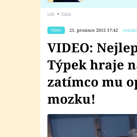
se v Plzni stalo
Lajk
■
Videa
21. prosince 2015 17:42
redakc
VIDEA
VIDEO: Nejlep
Týpek hraje n
zatímco mu o
mozku!