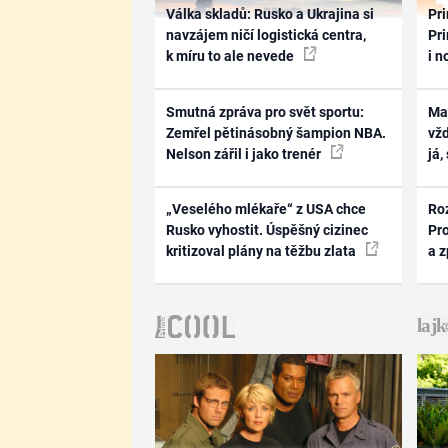
Válka skladů: Rusko a Ukrajina si
Pri
navzájem ničí logistická centra,
Pri
k míru to ale nevede
i n
Smutná zpráva pro svět sportu:
Ma
Zemřel pětinásobný šampion NBA.
vž
Nelson zářil i jako trenér
já,
„Veselého mlékaře“ z USA chce
Ro
Rusko vyhostit. Úspěšný cizinec
Pr
kritizoval plány na těžbu zlata
a 