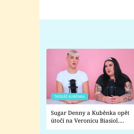
TADEÁŠ KUBĚNKA
Sugar Denny a Kuběnka opět
útočí na Veronicu Biasiol.
Proč je podle nich falešná a