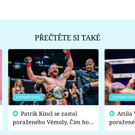
PŘEČTĚTE SI TAKÉ
SHOWBYZNYS
SHOWBYZNY
Patrik Kincl se zastal
Attila Végh podpořil
poraženého Vémoly. Čím ho
poražené
fanoušci naštvali?
chce radě