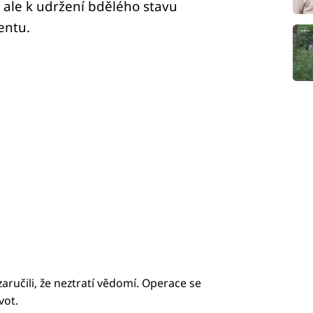
 ale k udržení bdělého stavu
entu.
zaručili, že neztratí vědomí. Operace se
vot.