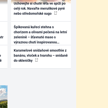
Uchovejte si chutě léta ve spíži po
celý rok. Navařte meruňkové pyré
nebo středomořské sugo
Špikovaná kuřecí stehna s
chorizem a olivami pečená na letní
atr
zelenině – šťavnaté maso s
výraznou chutí inspirovanou
Španělskem
Karamelové snídaňové smoothie z
o
banánu, vloček a tvarohu – snídaně
ně
do skleničky