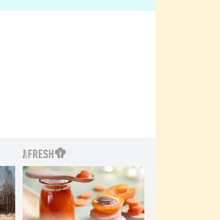
bylo drsnější než hanba
 Kinclem?
filmy?