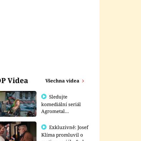
P Videa
Všechna videa
Sledujte
komediální seriál
Agrometal
exkluzivně na
prima+
Exkluzivně: Josef
Klíma promluvil o