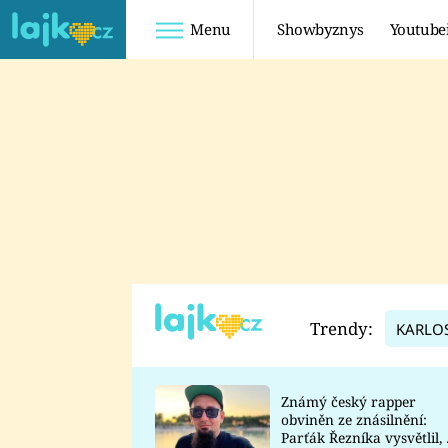
Menu
Showbyznys
Youtube
Youtuberky
Youtubeři
SHOPAHOLICADEL
FATTYPILLOW
ANNA ŠULC
FREESCOOT
SUGAR DENNY
ADAM KAJUMI
LADUŠKA
TADEÁŠ KUBĚNKA
DOMINIKA
DATEL
Trendy:
KARLO
MYSLIVCOVÁ
Známý český rapper
obviněn ze znásilnění:
Parťák Řezníka vysvětlil, 