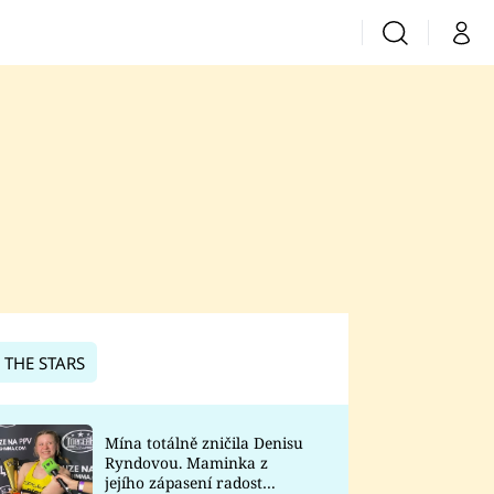
Vyhledávání
Můj 
Prima+
CNN Prima News
Prima Fresh
Prima Living
Prima Zoom
 THE STARS
Prima Lajk
Mína totálně zničila Denisu
Ryndovou. Maminka z
Sledujte nás
jejího zápasení radost