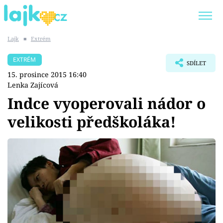
Lajk
■
Extrém
Trendy:
KARLOS VÉMOLA
ONLYFANS
EXTRÉM
SDÍLET
SHOPAHOLICADEL
CLASH OF THE STARS
15. prosince 2015 16:40
Lenka Zajícová
Indce vyoperovali nádor o
velikosti předškoláka!
Témata
Showbyznys
Youtubeři
Virály