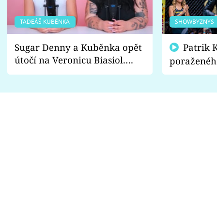
TADEÁŠ KUBĚNKA
SHOWBYZNYS
Sugar Denny a Kuběnka opět
Patrik Kincl se zastal
útočí na Veronicu Biasiol.
poraženéh
Proč je podle nich falešná a
fanoušci n
lže o své nevěře?