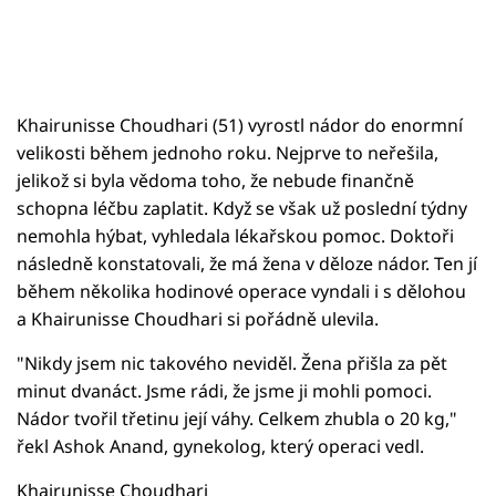
Khairunisse Choudhari (51) vyrostl nádor do enormní
velikosti během jednoho roku. Nejprve to neřešila,
jelikož si byla vědoma toho, že nebude finančně
schopna léčbu zaplatit. Když se však už poslední týdny
nemohla hýbat, vyhledala lékařskou pomoc. Doktoři
následně konstatovali, že má žena v děloze nádor. Ten jí
během několika hodinové operace vyndali i s dělohou
a Khairunisse Choudhari si pořádně ulevila.
"Nikdy jsem nic takového neviděl. Žena přišla za pět
minut dvanáct. Jsme rádi, že jsme ji mohli pomoci.
Nádor tvořil třetinu její váhy. Celkem zhubla o 20 kg,"
řekl Ashok Anand, gynekolog, který operaci vedl.
Khairunisse Choudhari