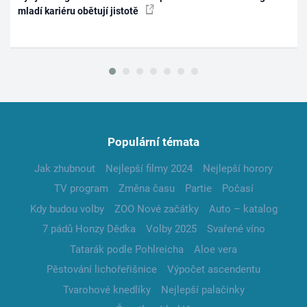
mladí kariéru obětují jistotě
Populární témata
Jak zhubnout
Nejlepší filmy 2024
Nejlepší horory
TV program
Změna času
Partie
Počasí
Kdy budou volby
ZOO Nové začátky
Auto – katalog
7 pádů Honzy Dědka
Volby 2025
Svařené víno
Tatarák podle Pohlreicha
Aloe vera
Pěstování lichořeřišnice
Výpočet ascendentu
Tvarohové knedlíky
Nejlepší palačinky