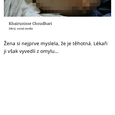
Sex a vztahy
Videa
Khairunisse Choudhari
Sledujte prima+
Zdroj: social media
Přihlášení
Žena si nejprve myslela, že je těhotná. Lékaři
ji však vyvedli z omylu…
Sledujte nás