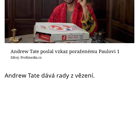
Sex a vztahy
Videa
Sledujte prima+
Přihlášení
Andrew Tate poslal vzkaz poraženému Paulovi 1
Zdroj: Profimedia.cz
Sledujte nás
Andrew Tate dává rady z vězení.