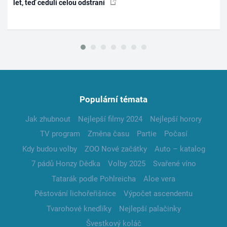
let, teď ceduli celou odstraní
Populární témata
Jak zhubnout
Nejlepší filmy 2024
Nejlepší horory
TV program
Změna času
Partie
Počasí
Kdy budou volby
ZOO Nové začátky
Auto – katalog
7 pádů Honzy Dědka
Volby 2025
Svařené víno
Tatarák podle Pohlreicha
Aloe vera
Pěstování lichořeřišnice
Výpočet ascendentu
Tvarohové knedlíky
Nejlepší palačinky
Švestkový koláč