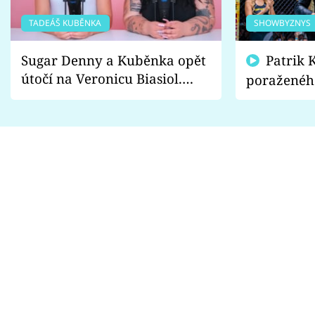
TADEÁŠ KUBĚNKA
SHOWBYZNYS
Sugar Denny a Kuběnka opět
Patrik Kincl se zastal
útočí na Veronicu Biasiol.
poraženéh
Proč je podle nich falešná a
fanoušci n
lže o své nevěře?