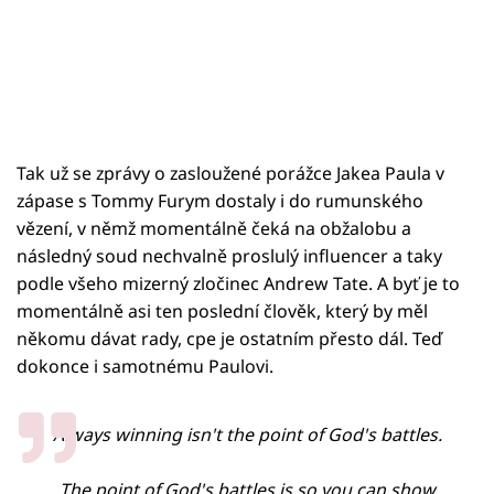
Tak už se zprávy o zasloužené porážce Jakea Paula v
zápase s Tommy Furym dostaly i do rumunského
vězení, v němž momentálně čeká na obžalobu a
následný soud nechvalně proslulý influencer a taky
podle všeho mizerný zločinec Andrew Tate. A byť je to
momentálně asi ten poslední člověk, který by měl
někomu dávat rady, cpe je ostatním přesto dál. Teď
dokonce i samotnému Paulovi.
Always winning isn't the point of God's battles.
The point of God's battles is so you can show