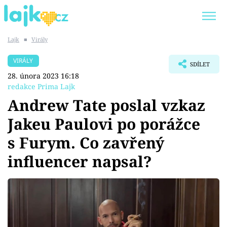
Lajk
■
Virály
Trendy:
KARLOS VÉMOLA
ONLYFANS
VIRÁLY
SDÍLET
SHOPAHOLICADEL
CLASH OF THE STARS
28. února 2023 16:18
redakce Prima Lajk
Andrew Tate poslal vzkaz
Jakeu Paulovi po porážce
Témata
s Furym. Co zavřený
Showbyznys
influencer napsal?
Youtubeři
Virály