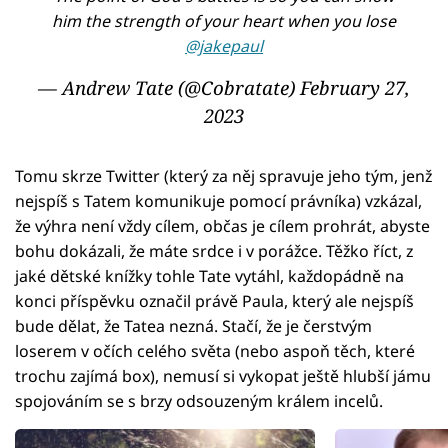
him the strength of your heart when you lose
@jakepaul
— Andrew Tate (@Cobratate)
February 27,
2023
Tomu skrze Twitter (který za něj spravuje jeho tým, jenž
nejspíš s Tatem komunikuje pomocí právníka) vzkázal,
že výhra není vždy cílem, občas je cílem prohrát, abyste
bohu dokázali, že máte srdce i v porážce. Těžko říct, z
jaké dětské knížky tohle Tate vytáhl, každopádně na
konci příspěvku označil právě Paula, který ale nejspíš
bude dělat, že Tatea nezná. Stačí, že je čerstvým
loserem v očích celého světa (nebo aspoň těch, které
trochu zajímá box), nemusí si vykopat ještě hlubší jámu
spojováním se s brzy odsouzeným králem incelů.