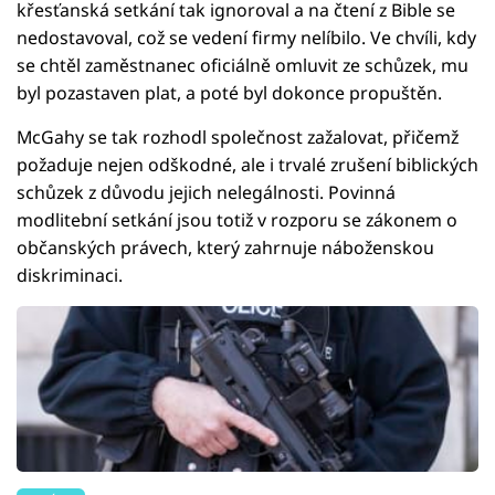
křesťanská setkání tak ignoroval a na čtení z Bible se
nedostavoval, což se vedení firmy nelíbilo. Ve chvíli, kdy
se chtěl zaměstnanec oficiálně omluvit ze schůzek, mu
byl pozastaven plat, a poté byl dokonce propuštěn.
McGahy se tak rozhodl společnost zažalovat, přičemž
požaduje nejen odškodné, ale i trvalé zrušení biblických
schůzek z důvodu jejich nelegálnosti. Povinná
modlitební setkání jsou totiž v rozporu se zákonem o
občanských právech, který zahrnuje náboženskou
diskriminaci.