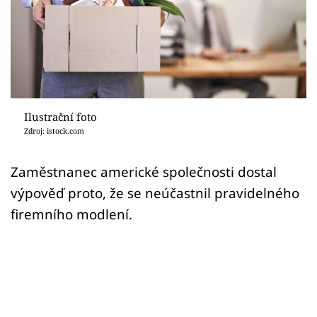
Sex a vztahy
Videa
Sledujte prima+
Přihlášení
Ilustrační foto
Zdroj: istock.com
Sledujte nás
Zaměstnanec americké společnosti dostal
výpověď proto, že se neúčastnil pravidelného
firemního modlení.