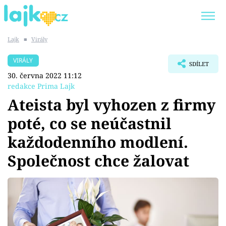
Lajk
■
Virály
Trendy:
KARLOS VÉMOLA
ONLYFANS
VIRÁLY
SDÍLET
SHOPAHOLICADEL
CLASH OF THE STARS
30. června 2022 11:12
redakce Prima Lajk
Ateista byl vyhozen z firmy
poté, co se neúčastnil
Témata
každodenního modlení.
Showbyznys
Společnost chce žalovat
Youtubeři
Virály