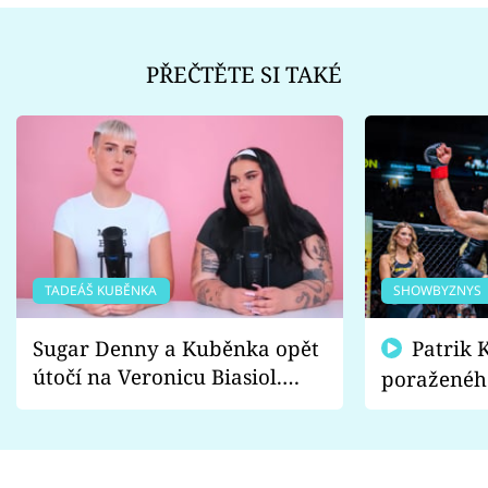
PŘEČTĚTE SI TAKÉ
TADEÁŠ KUBĚNKA
SHOWBYZNYS
Sugar Denny a Kuběnka opět
Patrik Kincl se zastal
útočí na Veronicu Biasiol.
poraženéh
Proč je podle nich falešná a
fanoušci n
lže o své nevěře?