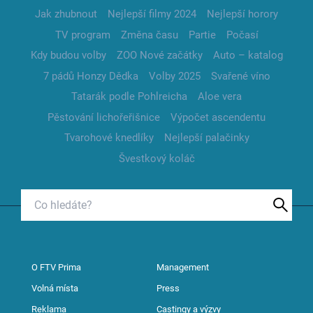
Jak zhubnout
Nejlepší filmy 2024
Nejlepší horory
TV program
Změna času
Partie
Počasí
Kdy budou volby
ZOO Nové začátky
Auto – katalog
7 pádů Honzy Dědka
Volby 2025
Svařené víno
Tatarák podle Pohlreicha
Aloe vera
Pěstování lichořeřišnice
Výpočet ascendentu
Tvarohové knedlíky
Nejlepší palačinky
Švestkový koláč
O FTV Prima
Management
Volná místa
Press
Reklama
Castingy a výzvy