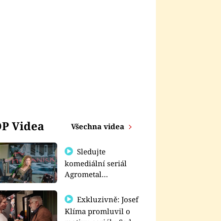
P Videa
Všechna videa
Sledujte
komediální seriál
Agrometal
exkluzivně na
prima+
Exkluzivně: Josef
Klíma promluvil o