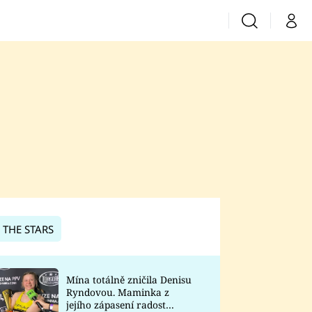
Vyhledávání
Můj 
Prima+
CNN Prima News
Prima Fresh
Prima Living
Prima Zoom
 THE STARS
Prima Lajk
Mína totálně zničila Denisu
Ryndovou. Maminka z
Sledujte nás
jejího zápasení radost