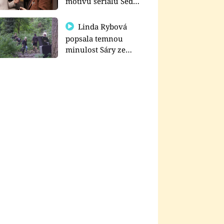
motivu seriálu Sedm
schodů k moci
Linda Rybová
popsala temnou
minulost Sáry ze
seriálu Zákony vlka