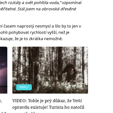
h roztály a svět pohltila voda,“
vzpomínal
věřitelné. Stál jsem na obrovské dřevěné
í časem naprostý nesmysl a šlo by to jen v
hli pohybovat rychlostí vyšší, než je
dokazuje, že je to zkrátka nemožné.
VIRÁLY
,
VIDEO: Tohle je prý důkaz, že Yetti
opravdu existuje! Turista ho natočil