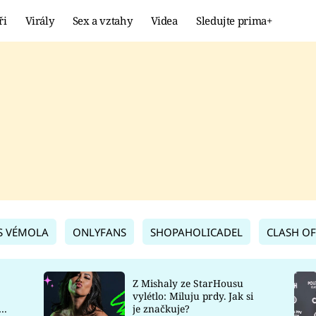
ři
Virály
Sex a vztahy
Videa
Sledujte prima+
Showbyznys
Extrém
VIRÁLY
KURIOZITY
VIDEA
KVÍZY
S VÉMOLA
ONLYFANS
SHOPAHOLICADEL
CLASH OF
Z Mishaly ze StarHousu
vylétlo: Miluju prdy. Jak si
co
je značkuje?