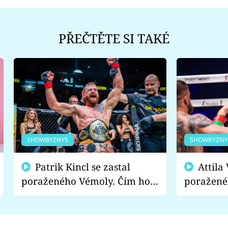
PŘEČTĚTE SI TAKÉ
SHOWBYZNYS
SHOWBYZNY
Patrik Kincl se zastal
Attila Végh podpořil
poraženého Vémoly. Čím ho
poražené
fanoušci naštvali?
chce radě
s vítězem