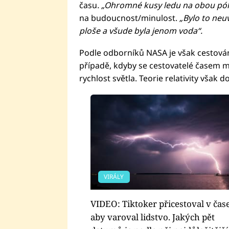
času
. „Ohromné kusy ledu na obou pólec
na budoucnost/minulost.
„Bylo to neu
ploše a všude byla jenom voda“.
Podle odborníků NASA je však cestován
případě, kdyby se cestovatelé časem mo
rychlost světla. Teorie relativity však 
VIRÁLY
VIDEO: Tiktoker přicestoval v čase
aby varoval lidstvo. Jakých pět