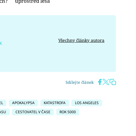
ích?
uprostřed lesa
Všechny články autora
k
Sdílejte článek
EL
APOKALYPSA
KATASTROFA
LOS ANGELES
ASU
CESTOVATEL V ČASE
ROK 5000