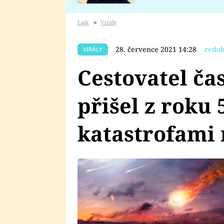
se v Plzni stalo
Lajk
■
Virály
28. července 2021 14:28
redak
VIRÁLY
Cestovatel ča
přišel z roku 
katastrofami 