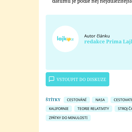
datumů je podle něj nejdůležitějš
Autor článku
redakce Prima Laj
VSTOUPIT DO DISKUZE
ŠTÍTKY
CESTOVÁNÍ
NASA
CESTOVAT
KALIFORNIE
TEORIE RELATIVITY
STROJ Č
ZPÁTKY DO MINULOSTI