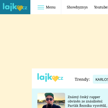
Menu
Showbyznys
Youtube
Youtuberky
Youtubeři
SHOPAHOLICADEL
FATTYPILLOW
ANNA ŠULC
FREESCOOT
SUGAR DENNY
ADAM KAJUMI
LADUŠKA
TADEÁŠ KUBĚNKA
DOMINIKA
DATEL
Trendy:
KARLO
MYSLIVCOVÁ
Známý český rapper
obviněn ze znásilnění:
Parťák Řezníka vysvětlil, 