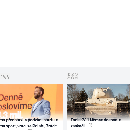
ma představila podzim: startuje
Tank KV-1 Němce dokonale
ma sport, vrací se Polabí, Zrádci
zaskočil