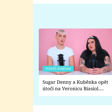
TADEÁŠ KUBĚNKA
Sugar Denny a Kuběnka opět
útočí na Veronicu Biasiol.
Proč je podle nich falešná a
lže o své nevěře?