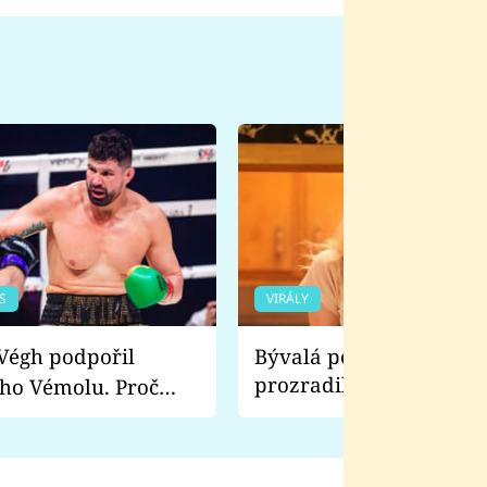
S
VIRÁLY
Bývalá pornoherečka
prozradila, co ji šokova
ho Vémolu. Proč
natáčení Euforie. Vážně
ji zápasit s ním než
bylo drsnější než hanba
 Kinclem?
filmy?