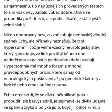
Banjarmasinu. Po nejrůznějších provedených testech
to s ní však nevypadalo vůbec dobře. Dívka se
probudila po 9 dnech, ale podle lékařů je stále ještě
velmi slabá.
Nikdo doopravdy neví, co způsobuje neobvyklý dlouhý
spánek Echy, ale příznaky naznačují, že trpí
hypersomnií, což je velmi vzácný neurologický stav,
který způsobuje, že lidé pociťují během dne
nadměrnou ospalost a po dlouhou dobu usínají.
Hypersomnie má mnoho forem a mnoho
pravděpodobných příčin, které sahají od
neurologických poškození až po genetické faktory a
fyzické nebo emocionální trauma.
Echin otec tvrdí, že se dívku několikrát pokusil
probudit, ale bezvýsledně. Je zajímavé, že dívka údajně
ve spánku žvýká a polyká jídlo, když ji rodiče krmí, a