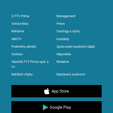
O FTV Prima
Management
Volná místa
Press
Reklama
Castingy a výzvy
HbbTV
Kontakty
Podmínky užívání
Zpracování osobních údajů
Cookies
Nápověda
Vlastník FTV Prima spol. s
Redakce
r.o.
Nahlásit chybu
Nastavení soukromí
App Store
Google Play