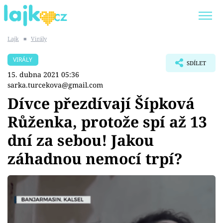
Lajk
■
Virály
Trendy:
KARLOS VÉMOLA
ONLYFANS
VIRÁLY
SDÍLET
SHOPAHOLICADEL
CLASH OF THE STARS
15. dubna 2021 05:36
sarka.turcekova@gmail.com
Dívce přezdívají Šípková
Růženka, protože spí až 13
Témata
dní za sebou! Jakou
Showbyznys
záhadnou nemocí trpí?
Youtubeři
Virály