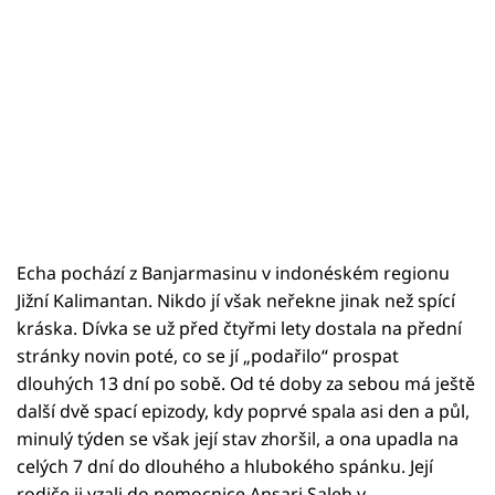
Echa pochází z Banjarmasinu v indonéském regionu
Jižní Kalimantan. Nikdo jí však neřekne jinak než spící
kráska. Dívka se už před čtyřmi lety dostala na přední
stránky novin poté, co se jí „podařilo“ prospat
dlouhých 13 dní po sobě. Od té doby za sebou má ještě
další dvě spací epizody, kdy poprvé spala asi den a půl,
minulý týden se však její stav zhoršil, a ona upadla na
celých 7 dní do dlouhého a hlubokého spánku. Její
rodiče ji vzali do nemocnice Ansari Saleh v