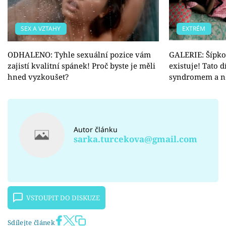
SEX A VZTAHY
EXTRÉM
ODHALENO: Tyhle sexuální pozice vám
GALERIE: Šípko
zajistí kvalitní spánek! Proč byste je měli
existuje! Tato 
hned vyzkoušet?
syndromem a ne
Autor článku
sarka.turcekova@gmail.com
VSTOUPIT DO DISKUZE
Sdílejte článek