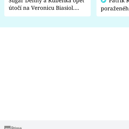
Sugar Denny a Kuběnka opět
Patrik Kincl se zastal
útočí na Veronicu Biasiol.
poraženéh
Proč je podle nich falešná a
fanoušci n
lže o své nevěře?