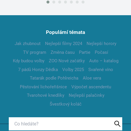
Populární témata
Jak zhubnout
Nejlepší filmy 2024
Nejlepší horory
TV program
Změna času
Partie
Počasí
Kdy budou volby
ZOO Nové začátky
Auto – katalog
7 pádů Honzy Dědka
Volby 2025
Svařené víno
Tatarák podle Pohlreicha
Aloe vera
Pěstování lichořeřišnice
Výpočet ascendentu
Tvarohové knedlíky
Nejlepší palačinky
Švestkový koláč