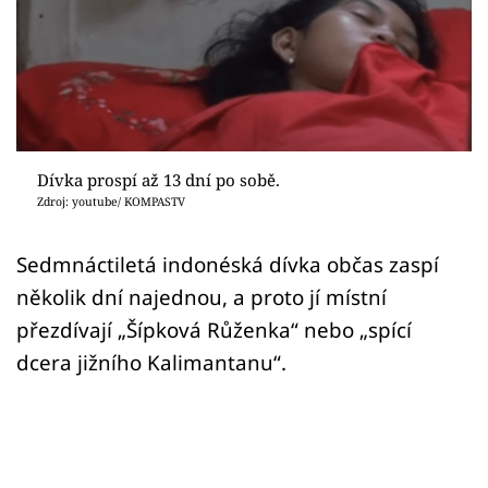
Sex a vztahy
Videa
Sledujte prima+
Přihlášení
Dívka prospí až 13 dní po sobě.
Zdroj: youtube/ KOMPASTV
Sledujte nás
Sedmnáctiletá indonéská dívka občas zaspí
několik dní najednou, a proto jí místní
přezdívají „Šípková Růženka“ nebo „spící
dcera jižního Kalimantanu“.