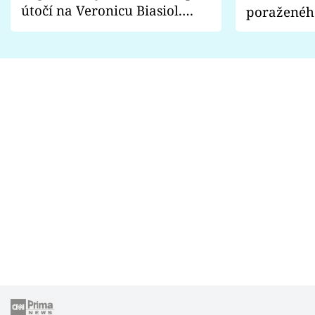
útočí na Veronicu Biasiol.
poraženéh
Proč je podle nich falešná a
fanoušci n
lže o své nevěře?