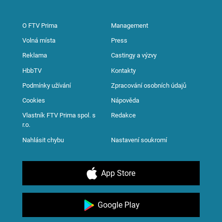
O FTV Prima
Management
Volná místa
Press
Reklama
Castingy a výzvy
HbbTV
Kontakty
Podmínky užívání
Zpracování osobních údajů
Cookies
Nápověda
Vlastník FTV Prima spol. s
Redakce
r.o.
Nahlásit chybu
Nastavení soukromí
App Store
Google Play