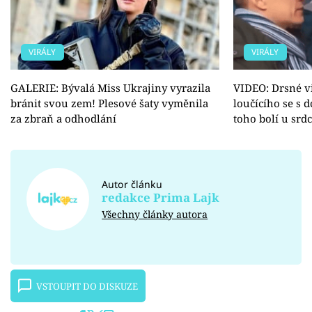
VIRÁLY
VIRÁLY
GALERIE: Bývalá Miss Ukrajiny vyrazila
VIDEO: Drsné v
bránit svou zem! Plesové šaty vyměnila
loučícího se s 
za zbraň a odhodlání
toho bolí u srdc
Autor článku
redakce Prima Lajk
Všechny články autora
VSTOUPIT DO DISKUZE