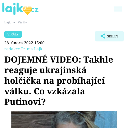
Lajk
■
Virály
Trendy:
KARLOS VÉMOLA
ONLYFANS
VIRÁLY
SDÍLET
SHOPAHOLICADEL
CLASH OF THE STARS
28. února 2022 15:00
redakce Prima Lajk
DOJEMNÉ VIDEO: Takhle
reaguje ukrajinská
Témata
holčička na probíhající
Showbyznys
válku. Co vzkázala
Putinovi?
Youtubeři
Virály