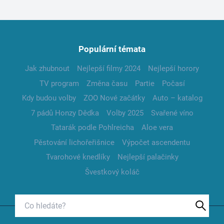
Populární témata
Jak zhubnout
Nejlepší filmy 2024
Nejlepší horory
TV program
Změna času
Partie
Počasí
Kdy budou volby
ZOO Nové začátky
Auto – katalog
7 pádů Honzy Dědka
Volby 2025
Svařené víno
Tatarák podle Pohlreicha
Aloe vera
Pěstování lichořeřišnice
Výpočet ascendentu
Tvarohové knedlíky
Nejlepší palačinky
Švestkový koláč