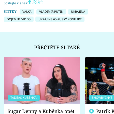
Sdílejte článek
ŠTÍTKY
VÁLKA
VLADIMIR PUTIN
UKRAJINA
DOJEMNÉ VIDEO
UKRAJINSKO-RUSKÝ KONFLIKT
PŘEČTĚTE SI TAKÉ
TADEÁŠ KUBĚNKA
SHOWBYZNYS
Sugar Denny a Kuběnka opět
Patrik Kincl se zastal