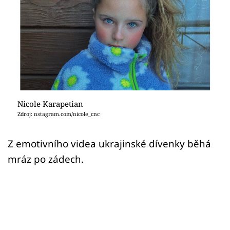
Sex a vztahy
Videa
Sledujte prima+
Přihlášení
Nicole Karapetian
Zdroj: nstagram.com/nicole_cnc
Sledujte nás
Z emotivního videa ukrajinské dívenky běhá
mráz po zádech.