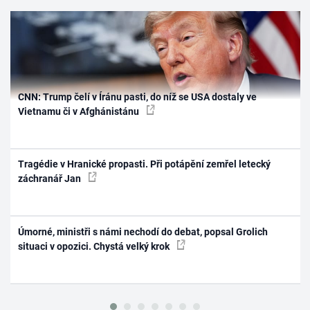
CNN: Trump čelí v Íránu pasti, do níž se USA dostaly ve
Vietnamu či v Afghánistánu
Tragédie v Hranické propasti. Při potápění zemřel letecký
záchranář Jan
Úmorné, ministři s námi nechodí do debat, popsal Grolich
situaci v opozici. Chystá velký krok