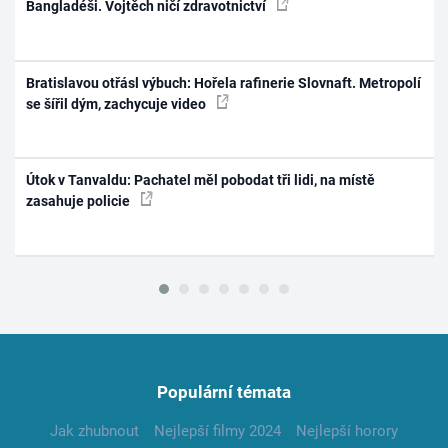
Bangladéši. Vojtěch ničí zdravotnictví
Bratislavou otřásl výbuch: Hořela rafinerie Slovnaft. Metropolí
se šířil dým, zachycuje video
Útok v Tanvaldu: Pachatel měl pobodat tři lidi, na místě
zasahuje policie
Populární témata
Jak zhubnout
Nejlepší filmy 2024
Nejlepší horory