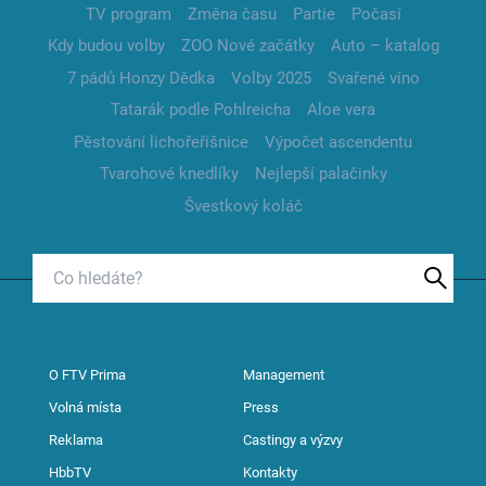
TV program
Změna času
Partie
Počasí
Kdy budou volby
ZOO Nové začátky
Auto – katalog
7 pádů Honzy Dědka
Volby 2025
Svařené víno
Tatarák podle Pohlreicha
Aloe vera
Pěstování lichořeřišnice
Výpočet ascendentu
Tvarohové knedlíky
Nejlepší palačinky
Švestkový koláč
O FTV Prima
Management
Volná místa
Press
Reklama
Castingy a výzvy
HbbTV
Kontakty