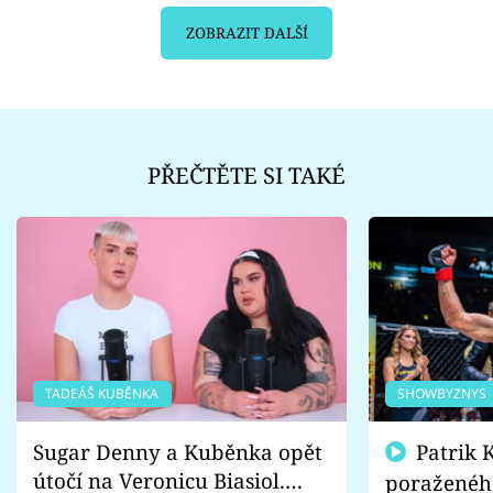
ZOBRAZIT DALŠÍ
PŘEČTĚTE SI TAKÉ
TADEÁŠ KUBĚNKA
SHOWBYZNYS
Sugar Denny a Kuběnka opět
Patrik Kincl se zastal
útočí na Veronicu Biasiol.
poraženéh