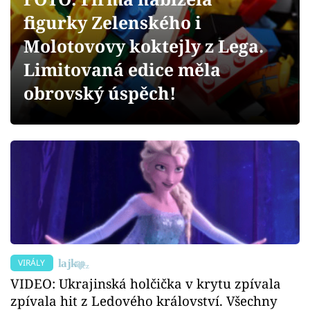
Sex a vztahy
figurky Zelenského i
Videa
Molotovovy koktejly z Lega.
Limitovaná edice měla
Sledujte prima+
obrovský úspěch!
Přihlášení
Sledujte nás
VIRÁLY
VIDEO: Ukrajinská holčička v krytu zpívala
zpívala hit z Ledového království. Všechny