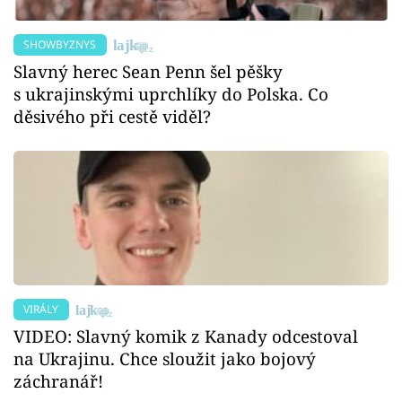
SHOWBYZNYS
Slavný herec Sean Penn šel pěšky
s ukrajinskými uprchlíky do Polska. Co
děsivého při cestě viděl?
VIRÁLY
VIDEO: Slavný komik z Kanady odcestoval
na Ukrajinu. Chce sloužit jako bojový
záchranář!