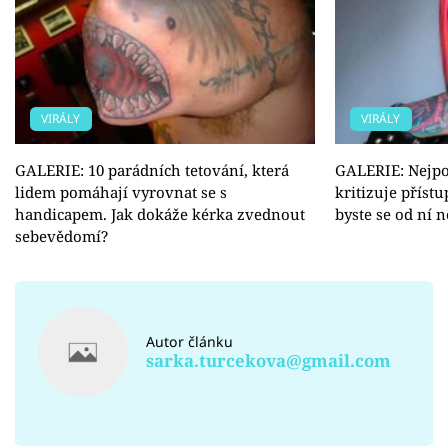
VIRÁLY
VIRÁLY
GALERIE: 10 parádních tetování, která
GALERIE: Nejpo
lidem pomáhají vyrovnat se s
kritizuje příst
handicapem. Jak dokáže kérka zvednout
byste se od ní n
sebevědomí?
Autor článku
sarka.turcekova@gmail.com