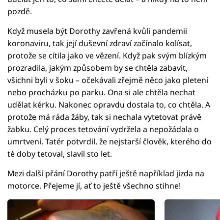
pozdě.
Když musela být Dorothy zavřená kvůli pandemii
koronaviru, tak její duševní zdraví začínalo kolísat,
protože se cítila jako ve vězení. Když pak svým blízkým
prozradila, jakým způsobem by se chtěla zabavit,
všichni byli v šoku – očekávali zřejmě něco jako pletení
nebo procházku po parku. Ona si ale chtěla nechat
udělat kérku. Nakonec opravdu dostala to, co chtěla. A
protože má ráda žáby, tak si nechala vytetovat právě
žabku. Celý proces tetování vydržela a nepožádala o
umrtvení. Tatér potvrdil, že nejstarší člověk, kterého do
té doby tetoval, slavil sto let.
Mezi další přání Dorothy patří ještě například jízda na
motorce. Přejeme jí, ať to ještě všechno stihne!