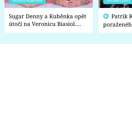
TADEÁŠ KUBĚNKA
SHOWBYZNYS
Sugar Denny a Kuběnka opět
Patrik Kincl se zastal
útočí na Veronicu Biasiol.
poraženéh
Proč je podle nich falešná a
fanoušci n
lže o své nevěře?