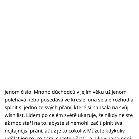
jenom číslo! Mnoho důchodců v jejím věku už jenom
polehává nebo posedává ve křesle, ona se ale rozhodla
splnit si jedno ze svých přání, které si napsala na svůj
wish list. Lidem po celém světě ukazuje, že nikdy nejste
až moc staří na to, abyste si nemohli začít plnit svá
nejtajnější přání, ať už je to cokoliv. Můžete kdykoliv
udělat jen to, co sami chcete dělat – a nikdy na to není