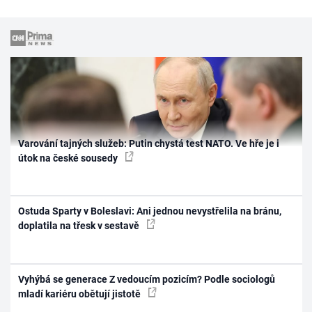
Varování tajných služeb: Putin chystá test NATO. Ve hře je i
útok na české sousedy
Ostuda Sparty v Boleslavi: Ani jednou nevystřelila na bránu,
doplatila na třesk v sestavě
Vyhýbá se generace Z vedoucím pozicím? Podle sociologů
mladí kariéru obětují jistotě