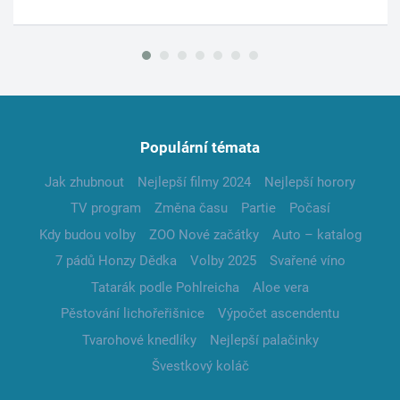
Populární témata
Jak zhubnout
Nejlepší filmy 2024
Nejlepší horory
TV program
Změna času
Partie
Počasí
Kdy budou volby
ZOO Nové začátky
Auto – katalog
7 pádů Honzy Dědka
Volby 2025
Svařené víno
Tatarák podle Pohlreicha
Aloe vera
Pěstování lichořeřišnice
Výpočet ascendentu
Tvarohové knedlíky
Nejlepší palačinky
Švestkový koláč