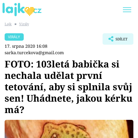
Lajk
■
Virály
Trendy:
KARLOS VÉMOLA
ONLYFANS
VIRÁLY
SDÍLET
SHOPAHOLICADEL
CLASH OF THE STARS
17. srpna 2020 16:08
sarka.turcekova@gmail.com
FOTO: 103letá babička si
nechala udělat první
Témata
tetování, aby si splnila svůj
Showbyznys
sen! Uhádnete, jakou kérku
má?
Youtubeři
Virály