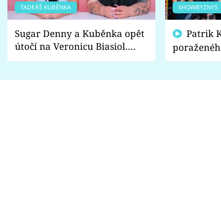
TADEÁŠ KUBĚNKA
SHOWBYZNYS
Sugar Denny a Kuběnka opět
Patrik Kincl se zastal
útočí na Veronicu Biasiol.
poraženéh
Proč je podle nich falešná a
fanoušci n
lže o své nevěře?