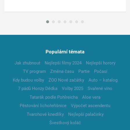
Populární témata
Jak zhubnout
Nejlepší filmy 2024
Nejlepší horory
TV program
Změna času
Partie
Počasí
Kdy budou volby
ZOO Nové začátky
Auto – katalog
7 pádů Honzy Dědka
Volby 2025
Svařené víno
Tatarák podle Pohlreicha
Aloe vera
Pěstování lichořeřišnice
Výpočet ascendentu
Tvarohové knedlíky
Nejlepší palačinky
Švestkový koláč