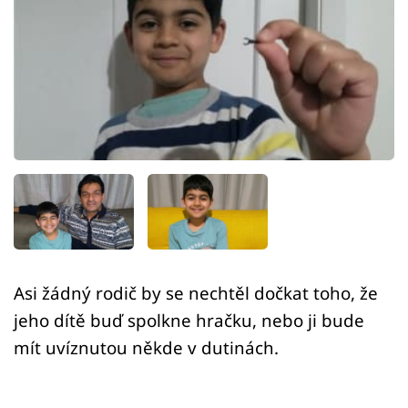
Sex a vztahy
Videa
Sledujte prima+
Přihlášení
Sledujte nás
Asi žádný rodič by se nechtěl dočkat toho, že
jeho dítě buď spolkne hračku, nebo ji bude
mít uvíznutou někde v dutinách.