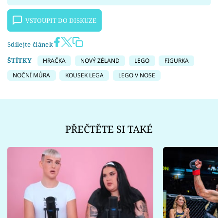
VSTOUPIT DO DISKUZE
Sdílejte článek
ŠTÍTKY
HRAČKA
NOVÝ ZÉLAND
LEGO
FIGURKA
NOČNÍ MŮRA
KOUSEK LEGA
LEGO V NOSE
PŘEČTĚTE SI TAKÉ