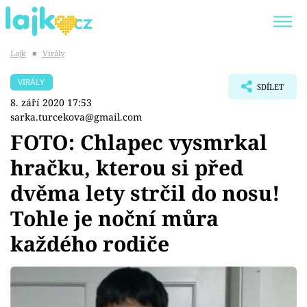
Lajk
■
Virály
Trendy:
KARLOS VÉMOLA
ONLYFANS
VIRÁLY
SDÍLET
SHOPAHOLICADEL
CLASH OF THE STARS
8. září 2020 17:53
sarka.turcekova@gmail.com
FOTO: Chlapec vysmrkal
hračku, kterou si před
Témata
dvěma lety strčil do nosu!
Showbyznys
Tohle je noční můra
každého rodiče
Youtubeři
Virály