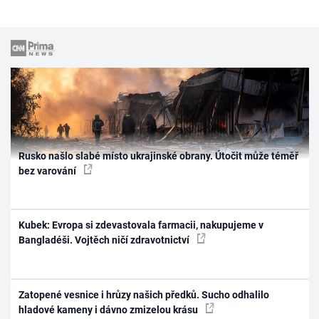
Rusko našlo slabé místo ukrajinské obrany. Útočit může téměř
bez varování
Kubek: Evropa si zdevastovala farmacii, nakupujeme v
Bangladéši. Vojtěch ničí zdravotnictví
Zatopené vesnice i hrůzy našich předků. Sucho odhalilo
hladové kameny i dávno zmizelou krásu