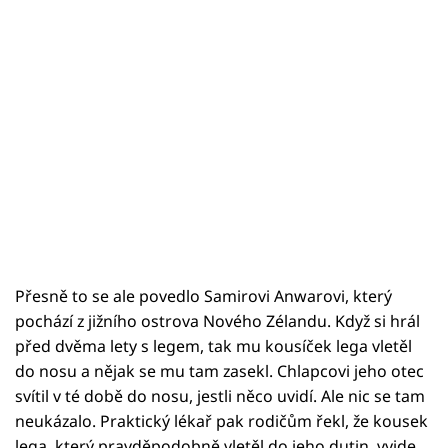
Přesně to se ale povedlo Samirovi Anwarovi, který
pochází z jižního ostrova Nového Zélandu. Když si hrál
před dvěma lety s legem, tak mu kousíček lega vletěl
do nosu a nějak se mu tam zasekl. Chlapcovi jeho otec
svítil v té době do nosu, jestli něco uvidí. Ale nic se tam
neukázalo. Praktický lékař pak rodičům řekl, že kousek
lega, který pravděpodobně vletěl do jeho dutin, vyjde