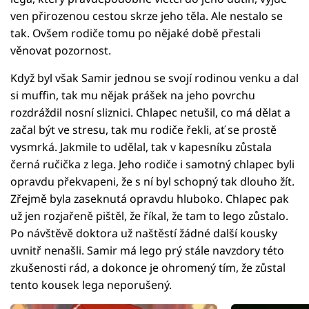
ven přirozenou cestou skrze jeho těla. Ale nestalo se
tak. Ovšem rodiče tomu po nějaké době přestali
věnovat pozornost.
Když byl však Samir jednou se svojí rodinou venku a dal
si muffin, tak mu nějak prášek na jeho povrchu
rozdráždil nosní sliznici. Chlapec netušil, co má dělat a
začal být ve stresu, tak mu rodiče řekli, ať se prostě
vysmrká. Jakmile to udělal, tak v kapesníku zůstala
černá ručička z lega. Jeho rodiče i samotný chlapec byli
opravdu překvapeni, že s ní byl schopný tak dlouho žít.
Zřejmě byla zaseknutá opravdu hluboko. Chlapec pak
už jen rozjařeně pištěl, že říkal, že tam to lego zůstalo.
Po návštěvě doktora už naštěstí žádné další kousky
uvnitř nenašli. Samir má lego prý stále navzdory této
zkušenosti rád, a dokonce je ohromený tím, že zůstal
tento kousek lega neporušený.