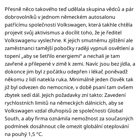
Přesně něco takového teď udělala skupina vědců a pár
dobrovolníků v jednom německém autosalonu
patřícímu společnosti Volkswagen, která takhle chtěla
projevit svůj aktivismus a docílit toho, že je ředitel
Volkswagenu vyslechne. K jejich smutnému zjištění ale
zaměstnanci tamější pobočky raději vypnuli osvětlení a
topení „aby se šetřilo energiemi“ a nechali je tam
zavřené a přilepené v zimě k zemi. Navíc jsou bez jídla, a
dokonce jim byl z počátku odepřen i lékař, poněvadž
někomu z lidí natekla ruka. Minimálně jeden člověk tak
již byl odvezen do nemocnice, v době psaní tam ovšem
zbytek sedí dál. Jejich požadavky zní takto: Zavedení
rychlostních limitů na německých dálnicích, aby se
Volkswagen vzdal dluhopisů ze společnosti Global
South, a aby firma oznámila nemožnost za současných
podmínek dosáhnout cíle omezit globální oteplování
na pouhý 1,5 °C.