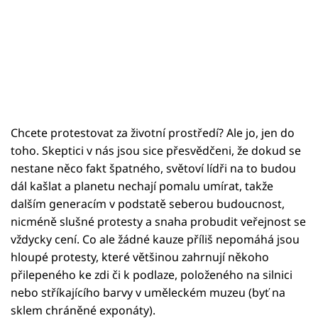
Chcete protestovat za životní prostředí? Ale jo, jen do
toho. Skeptici v nás jsou sice přesvědčeni, že dokud se
nestane něco fakt špatného, světoví lídři na to budou
dál kašlat a planetu nechají pomalu umírat, takže
dalším generacím v podstatě seberou budoucnost,
nicméně slušné protesty a snaha probudit veřejnost se
vždycky cení. Co ale žádné kauze příliš nepomáhá jsou
hloupé protesty, které většinou zahrnují někoho
přilepeného ke zdi či k podlaze, položeného na silnici
nebo stříkajícího barvy v uměleckém muzeu (byť na
sklem chráněné exponáty).