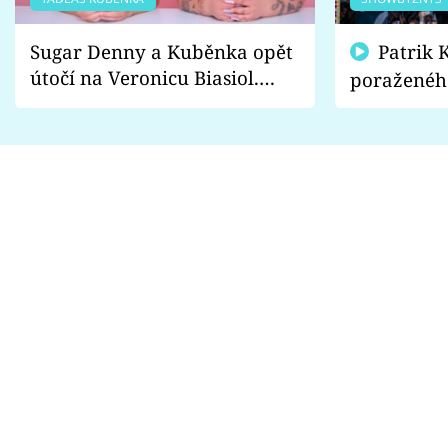
Sugar Denny a Kuběnka opět
Patrik Kincl se zastal
útočí na Veronicu Biasiol.
poraženéh
Proč je podle nich falešná a
fanoušci n
lže o své nevěře?