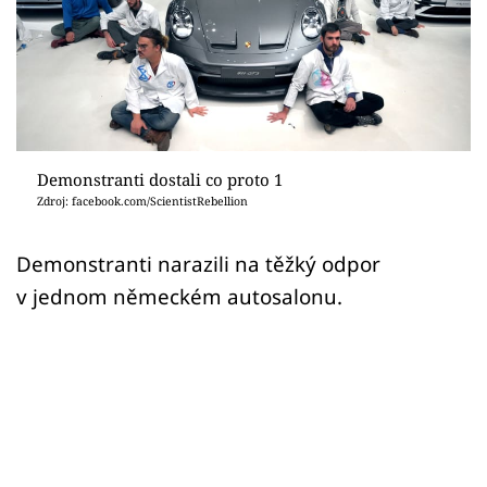
Sex a vztahy
Videa
Sledujte prima+
Přihlášení
Demonstranti dostali co proto 1
Zdroj: facebook.com/ScientistRebellion
Sledujte nás
Demonstranti narazili na těžký odpor
v jednom německém autosalonu.