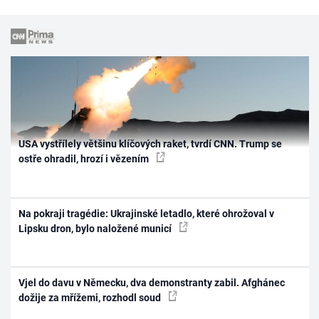
USA vystřílely většinu klíčových raket, tvrdí CNN. Trump se
ostře ohradil, hrozí i vězením
Na pokraji tragédie: Ukrajinské letadlo, které ohrožoval v
Lipsku dron, bylo naložené municí
Vjel do davu v Německu, dva demonstranty zabil. Afghánec
dožije za mřížemi, rozhodl soud