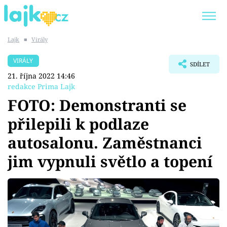
Lajk
■
Virály
Trendy:
KARLOS VÉMOLA
ONLYFANS
VIRÁLY
SDÍLET
SHOPAHOLICADEL
CLASH OF THE STARS
21. října 2022 14:46
redakce Prima Lajk
FOTO: Demonstranti se
přilepili k podlaze
Témata
autosalonu. Zaměstnanci
Showbyznys
jim vypnuli světlo a topení
Youtubeři
Virály