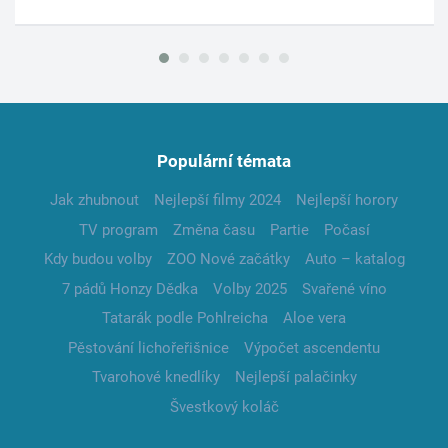
Populární témata
Jak zhubnout
Nejlepší filmy 2024
Nejlepší horory
TV program
Změna času
Partie
Počasí
Kdy budou volby
ZOO Nové začátky
Auto – katalog
7 pádů Honzy Dědka
Volby 2025
Svařené víno
Tatarák podle Pohlreicha
Aloe vera
Pěstování lichořeřišnice
Výpočet ascendentu
Tvarohové knedlíky
Nejlepší palačinky
Švestkový koláč