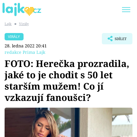
Lajk
■
Virály
Trendy:
KARLOS VÉMOLA
ONLYFANS
VIRÁLY
SDÍLET
SHOPAHOLICADEL
CLASH OF THE STARS
28. ledna 2022 20:41
redakce Prima Lajk
FOTO: Herečka prozradila,
jaké to je chodit s 50 let
Témata
starším mužem! Co jí
Showbyznys
vzkazují fanoušci?
Youtubeři
Virály