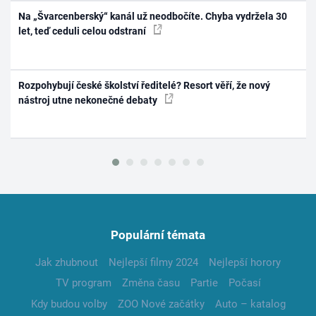
Na „Švarcenberský“ kanál už neodbočíte. Chyba vydržela 30
let, teď ceduli celou odstraní
Rozpohybují české školství ředitelé? Resort věří, že nový
nástroj utne nekonečné debaty
Populární témata
Jak zhubnout
Nejlepší filmy 2024
Nejlepší horory
TV program
Změna času
Partie
Počasí
Kdy budou volby
ZOO Nové začátky
Auto – katalog