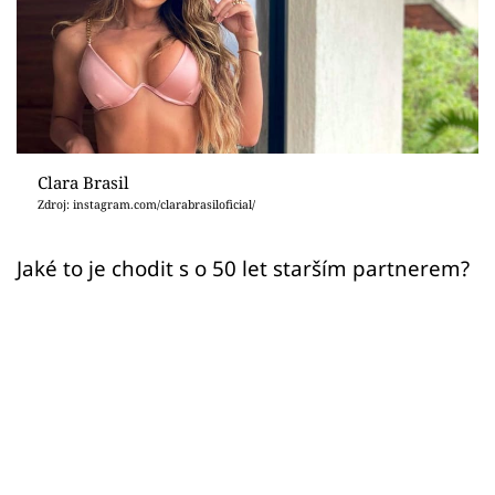
Sex a vztahy
Videa
Sledujte prima+
Přihlášení
Clara Brasil
Zdroj: instagram.com/clarabrasiloficial/
Sledujte nás
Jaké to je chodit s o 50 let starším partnerem?