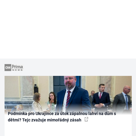
Podmínka pro Ukrajince za útok zápalnou lahví na dům s
dětmi? Tejc zvažuje mimořádný zásah