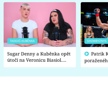
TADEÁŠ KUBĚNKA
SHOWBYZNYS
Sugar Denny a Kuběnka opět
Patrik Kincl se zastal
útočí na Veronicu Biasiol.
poraženéh
Proč je podle nich falešná a
fanoušci n
lže o své nevěře?