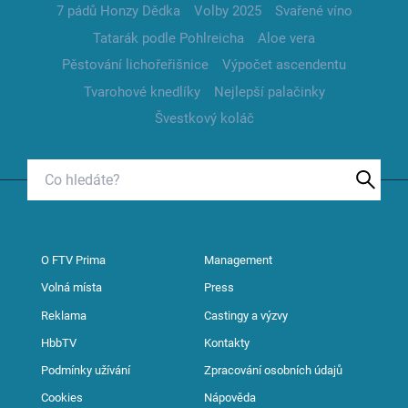
7 pádů Honzy Dědka
Volby 2025
Svařené víno
Tatarák podle Pohlreicha
Aloe vera
Pěstování lichořeřišnice
Výpočet ascendentu
Tvarohové knedlíky
Nejlepší palačinky
Švestkový koláč
O FTV Prima
Management
Volná místa
Press
Reklama
Castingy a výzvy
HbbTV
Kontakty
Podmínky užívání
Zpracování osobních údajů
Cookies
Nápověda