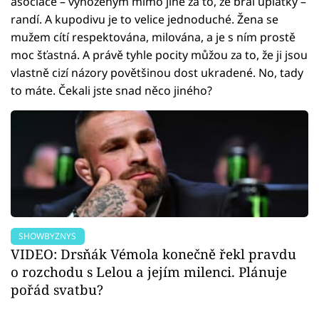
asociace – vyhozeným mimo jiné za to, že bral úplatky –
randí. A kupodivu je to velice jednoduché. Žena se
mužem cítí respektována, milována, a je s ním prostě
moc šťastná. A právě tyhle pocity můžou za to, že ji jsou
vlastně cizí názory povětšinou dost ukradené. No, tady
to máte. Čekali jste snad něco jiného?
SHOWBYZNYS
VIDEO: Drsňák Vémola konečně řekl pravdu
o rozchodu s Lelou a jejím milenci. Plánuje
pořád svatbu?