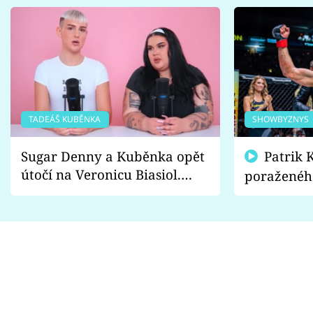
TADEÁŠ KUBĚNKA
SHOWBYZNYS
Sugar Denny a Kuběnka opět
Patrik Kincl se zastal
útočí na Veronicu Biasiol.
poraženéh
Proč je podle nich falešná a
fanoušci n
lže o své nevěře?