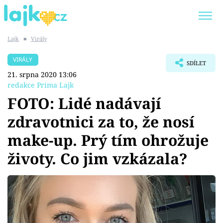
Lajk
■
Virály
Trendy:
KARLOS VÉMOLA
ONLYFANS
VIRÁLY
SDÍLET
SHOPAHOLICADEL
CLASH OF THE STARS
21. srpna 2020 13:06
redakce Prima Lajk
FOTO: Lidé nadávají
zdravotnici za to, že nosí
Témata
make-up. Prý tím ohrožuje
Showbyznys
životy. Co jim vzkázala?
Youtubeři
Virály