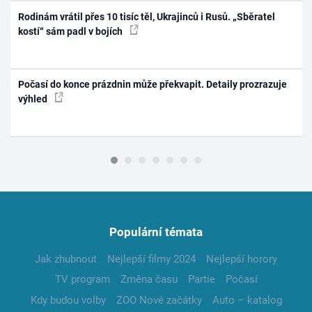
Rodinám vrátil přes 10 tisíc těl, Ukrajinců i Rusů. „Sběratel
kostí“ sám padl v bojích
Počasí do konce prázdnin může překvapit. Detaily prozrazuje
výhled
Populární témata
Jak zhubnout
Nejlepší filmy 2024
Nejlepší horory
TV program
Změna času
Partie
Počasí
Kdy budou volby
ZOO Nové začátky
Auto – katalog