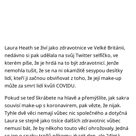
Laura Heath se živí jako zdravotnice ve Velké Británii,
nedávno si pak udělala na svůj Twitter selfíčko, ve
kterém píše, že je hrdá na to být zdravotnicí. Jenže
nemohla tušit, že se na ni okamžitě sesypou desítky
lidí, kteří ji začnou obviňovat z toho, že její make-up
může za smrt lidí kvůli COVIDU.
Pokud se teď škrábete na hlavě a přemýšlíte, jak sakra
souvisí make-up s koronavirem, pak vězte, že nijak.
Tyhle dvě věci nemají vůbec nic společného a dotyčná
Laura se stejně jako tisíce dalších zdravotnic vůbec
nemusí bát, že by někoho touto věcí ohrožovaly. Jedná
se jen o snahu trollů někomu zkazit den, ale 24letá