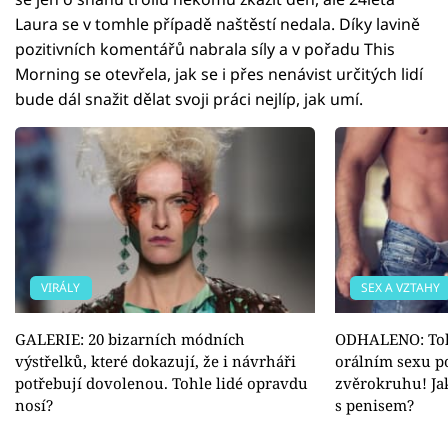
Laura se v tomhle případě naštěstí nedala. Díky lavině
pozitivních komentářů nabrala síly a v pořadu This
Morning se otevřela, jak se i přes nenávist určitých lidí
bude dál snažit dělat svoji práci nejlíp, jak umí.
VIRÁLY
SEX A VZTAHY
GALERIE: 20 bizarních módních
ODHALENO: Tohl
výstřelků, které dokazují, že i návrháři
orálním sexu p
potřebují dovolenou. Tohle lidé opravdu
zvěrokruhu! Jak
nosí?
s penisem?