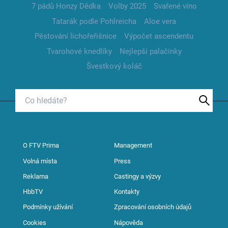
7 pádů Honzy Dědka
Volby 2025
Svařené víno
Tatarák podle Pohlreicha
Aloe vera
Pěstování lichořeřišnice
Výpočet ascendentu
Tvarohové knedlíky
Nejlepší palačinky
Švestkový koláč
O FTV Prima
Management
Volná místa
Press
Reklama
Castingy a výzvy
HbbTV
Kontakty
Podmínky užívání
Zpracování osobních údajů
Cookies
Nápověda