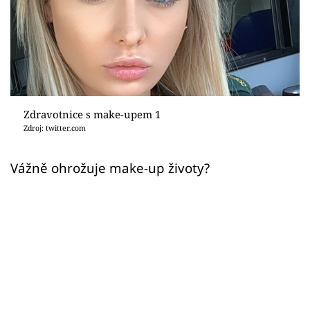
Sex a vztahy
Videa
Sledujte prima+
Přihlášení
Zdravotnice s make-upem 1
Zdroj: twitter.com
Sledujte nás
Vážně ohrožuje make-up životy?