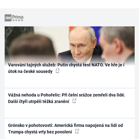
Varování tajných služeb: Putin chystá test NATO. Ve hře je i
útok na české sousedy
Vážná nehoda u Pohořelic: Při čelní srážce zemřeli dva lidé.
Další čtyři utrpěli těžká zranění
Grónsko v pohotovosti: Americká firma napojená na lidi od
Trumpa chystá vrty bez povolení