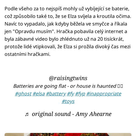
Podle všeho za to nejspíš mohly už vybíjející se baterie,
což způsobilo také to, že se Elza svíjela a kroutila očima.
Navíc to vypadalo, jak kdyby běžela ve smyčce a říkala
jen "Opravdu musím". Hračka pobavila celý internet a
byla zábavné video bylo zhlédnuto už na 20 tisíckrát,
protože lidé vtipkovali, že Elza si prožila divoký čas mezi
ostatními hračkami.
@raisingtwins
Batteries are going flat - or house is haunted 🤷‍♀️
#ghost
#elsa
#battery
#fy
#fyp
#inappropriate
#toys
♬ original sound - Amy Ahearne