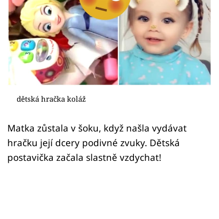
Sex a vztahy
Videa
Sledujte prima+
Přihlášení
dětská hračka koláž
Sledujte nás
Matka zůstala v šoku, když našla vydávat
hračku její dcery podivné zvuky. Dětská
postavička začala slastně vzdychat!