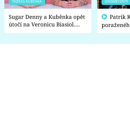
TADEÁŠ KUBĚNKA
SHOWBYZNYS
Sugar Denny a Kuběnka opět
Patrik Kincl se zastal
útočí na Veronicu Biasiol.
poraženéh
Proč je podle nich falešná a
fanoušci n
lže o své nevěře?