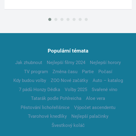
Populární témata
Jak zhubnout
Nejlepší filmy 2024
Nejlepší horory
TV program
Změna času
Partie
Počasí
Kdy budou volby
ZOO Nové začátky
Auto – katalog
7 pádů Honzy Dědka
Volby 2025
Svařené víno
Tatarák podle Pohlreicha
Aloe vera
Pěstování lichořeřišnice
Výpočet ascendentu
Tvarohové knedlíky
Nejlepší palačinky
Švestkový koláč