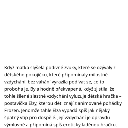
Když matka slyšela podivné zvuky, které se ozývaly z
dětského pokojíčku, které připomínaly milostné
vzdychání, bez váhání vyrazila podívat se, co to
proboha je. Byla hodně překvapená, když zjistila, že
tohle šílené slastné vzdychání vyluzuje dětská hračka –
postavička Elzy, kterou děti znají z animované pohádky
Frozen. Jenomže tahle Elza vypadá spíš jak nějaký
špatný vtip pro dospělé. Její vzdychání je opravdu
výmluvné a připomíná spíš eroticky laděnou hračku.