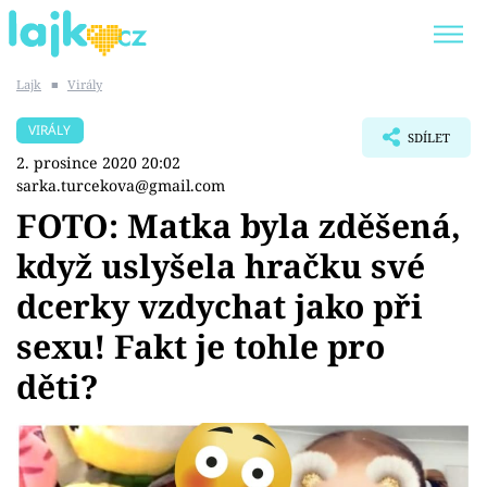
Lajk
■
Virály
Trendy:
KARLOS VÉMOLA
ONLYFANS
VIRÁLY
SDÍLET
SHOPAHOLICADEL
CLASH OF THE STARS
2. prosince 2020 20:02
sarka.turcekova@gmail.com
FOTO: Matka byla zděšená,
když uslyšela hračku své
Témata
dcerky vzdychat jako při
Showbyznys
sexu! Fakt je tohle pro
děti?
Youtubeři
Virály