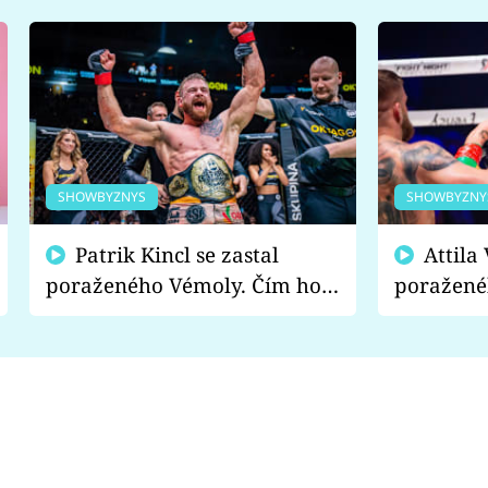
SHOWBYZNYS
SHOWBYZNY
Patrik Kincl se zastal
Attila Végh podpořil
poraženého Vémoly. Čím ho
poražené
fanoušci naštvali?
chce radě
s vítězem