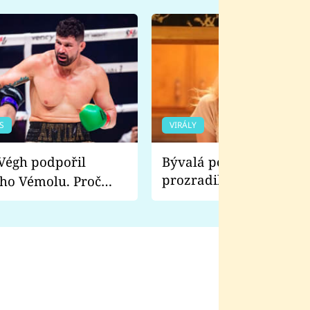
S
VIRÁLY
Bývalá pornoherečka
prozradila, co ji šokova
ho Vémolu. Proč
natáčení Euforie. Vážně
ji zápasit s ním než
bylo drsnější než hanba
 Kinclem?
filmy?