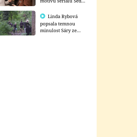
motivu seriálu Sedm
schodů k moci
Linda Rybová
popsala temnou
minulost Sáry ze
seriálu Zákony vlka