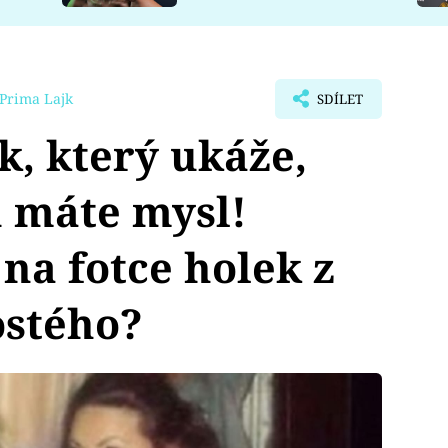
Prima Lajk
SDÍLET
, který ukáže,
 máte mysl!
 na fotce holek z
ostého?