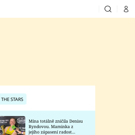
Vyhledávání
Můj 
Prima+
CNN Prima News
Prima Fresh
Prima Living
Prima Zoom
 THE STARS
Prima Lajk
Mína totálně zničila Denisu
Ryndovou. Maminka z
Sledujte nás
jejího zápasení radost