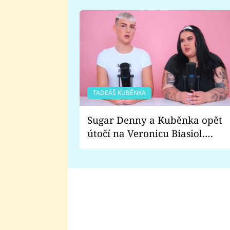
TADEÁŠ KUBĚNKA
Sugar Denny a Kuběnka opět
útočí na Veronicu Biasiol.
Proč je podle nich falešná a
lže o své nevěře?