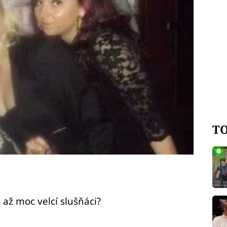
TO
 až moc velcí slušňáci?