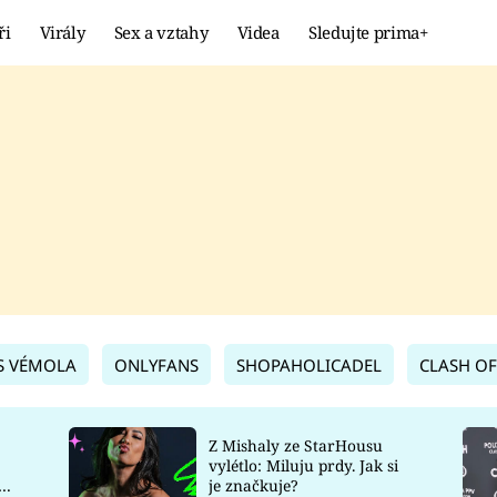
ři
Virály
Sex a vztahy
Videa
Sledujte prima+
Showbyznys
Extrém
VIRÁLY
KURIOZITY
VIDEA
KVÍZY
S VÉMOLA
ONLYFANS
SHOPAHOLICADEL
CLASH OF
Z Mishaly ze StarHousu
vylétlo: Miluju prdy. Jak si
co
je značkuje?