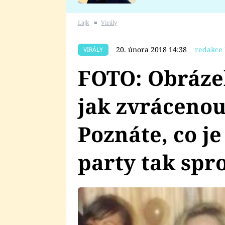
se v Plzni stalo
Lajk
■
Virály
20. února 2018 14:38
redakce 
VIRÁLY
FOTO: Obrázek
jak zvrácenou
Poznáte, co je
party tak spr