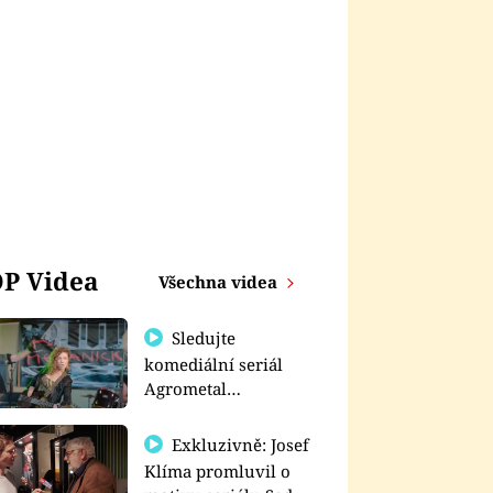
P Videa
Všechna videa
Sledujte
komediální seriál
Agrometal
exkluzivně na
prima+
Exkluzivně: Josef
Klíma promluvil o