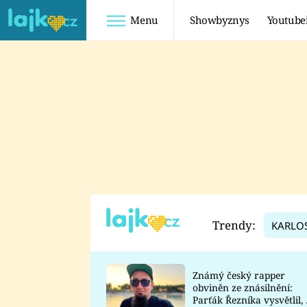
Menu
Showbyznys
Youtube
Youtuberky
Youtubeři
SHOPAHOLICADEL
FATTYPILLOW
ANNA ŠULC
FREESCOOT
SUGAR DENNY
ADAM KAJUMI
LADUŠKA
TADEÁŠ KUBĚNKA
DOMINIKA
DATEL
Trendy:
KARLO
MYSLIVCOVÁ
Známý český rapper
obviněn ze znásilnění:
Parťák Řezníka vysvětlil, 