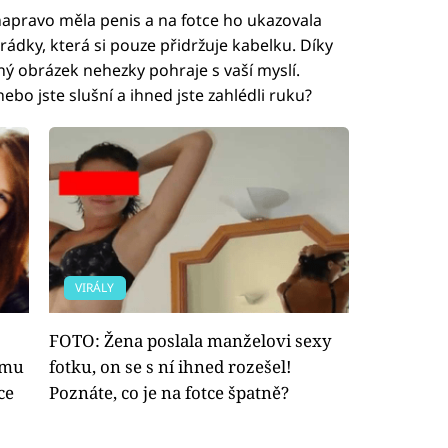
napravo měla penis a na fotce ho ukazovala
rádky, která si pouze přidržuje kabelku. Díky
ný obrázek nehezky pohraje s vaší myslí.
nebo jste slušní a ihned jste zahlédli ruku?
VIRÁLY
FOTO: Žena poslala manželovi sexy
němu
fotku, on se s ní ihned rozešel!
ce
Poznáte, co je na fotce špatně?