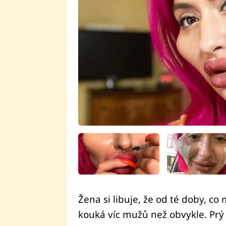
Žena si libuje, že od té doby, c
kouká víc mužů než obvykle. Prý s