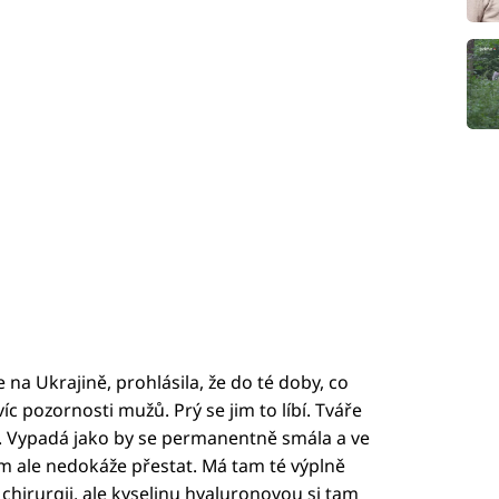
 na Ukrajině, prohlásila, že do té doby, co
c pozornosti mužů. Prý se jim to líbí. Tváře
 Vypadá jako by se permanentně smála a ve
ím ale nedokáže přestat. Má tam té výplně
 chirurgii, ale kyselinu hyaluronovou si tam