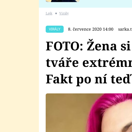
se v Plzni stalo
Lajk
■
Virály
8. července 2020 14:00
sarka.
VIRÁLY
FOTO: Žena si
tváře extrém
Fakt po ní teď