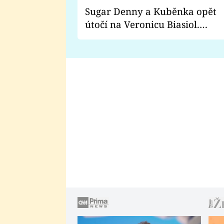
Sugar Denny a Kuběnka opět
útočí na Veronicu Biasiol.
Proč je podle nich falešná a
lže o své nevěře?