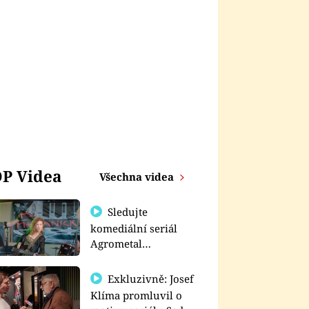
P Videa
Všechna videa
Sledujte
komediální seriál
Agrometal
exkluzivně na
prima+
Exkluzivně: Josef
Klíma promluvil o