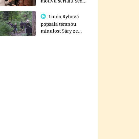
motivu seriálu Sedm
schodů k moci
Linda Rybová
popsala temnou
minulost Sáry ze
seriálu Zákony vlka