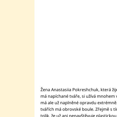
Žena Anastasiia Pokreshchuk, která žije
má napíchané tváře, si užívá mnohem ví
má ale už naplněné opravdu extrémně.
tvářích má obrovské boule. Zřejmě s t
tolik, že už ani nenavštěvuje plastickou