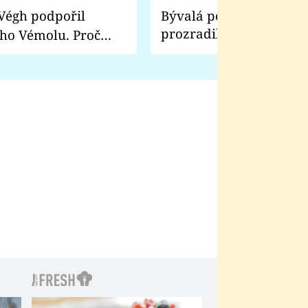
Bývalá pornoherečka
prozradila, co ji šokova
ho Vémolu. Proč
natáčení Euforie. Vážně
ji zápasit s ním než
bylo drsnější než hanba
 Kinclem?
filmy?