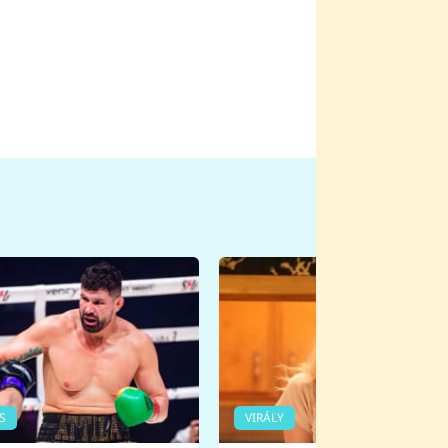
S
VIRÁLY