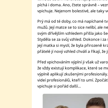
píchá i doma. Ano, čtete správně – vezm
vpichuje. Nejenom bolestivé, ale taky 
Prý má od té doby, co má napíchané t
mužů. Její matce se to sice nelíbí, ale 
svým dřívějším vzhledem přišla jako še
Styděla se za svůj vzhled. Dokonce i za s
její matka si myslí, že byla přirozeně kr
přátelé jí nový vzhled chválí a říkají, že 
Před vpichováním výplní ji však už varov
že vždy existují komplikace, které se m
výplně aplikují zkušenými profesionály…
videí profesionálů, kteří to umí. Zpočát
vpichuje si pořád další…