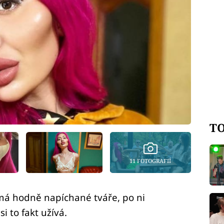
TO
11 FOTOGRAFIÍ
o má hodně napíchané tváře, po ni
i to fakt užívá.