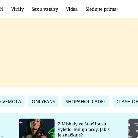
ři
Virály
Sex a vztahy
Videa
Sledujte prima+
Showbyznys
Extrém
VIRÁLY
KURIOZITY
VIDEA
KVÍZY
S VÉMOLA
ONLYFANS
SHOPAHOLICADEL
CLASH OF
Z Mishaly ze StarHousu
vylétlo: Miluju prdy. Jak si
co
je značkuje?