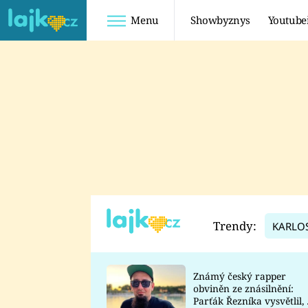
Menu
Showbyznys
Youtube
Youtuberky
Youtubeři
SHOPAHOLICADEL
FATTYPILLOW
ANNA ŠULC
FREESCOOT
SUGAR DENNY
ADAM KAJUMI
LADUŠKA
TADEÁŠ KUBĚNKA
DOMINIKA
DATEL
Trendy:
KARLO
MYSLIVCOVÁ
Známý český rapper
obviněn ze znásilnění:
Parťák Řezníka vysvětlil, 