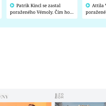
Patrik Kincl se zastal
Attila Végh podpořil
poraženého Vémoly. Čím ho
poražené
fanoušci naštvali?
chce radě
s vítězem