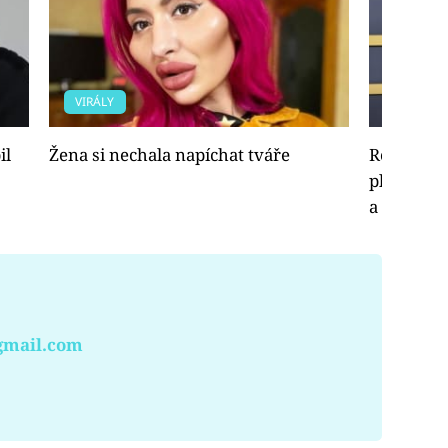
VIRÁLY
ŽIVOTNÍ 
il
Žena si nechala napíchat tváře
Renée Zel
plastikác
a oscarov
gmail.com