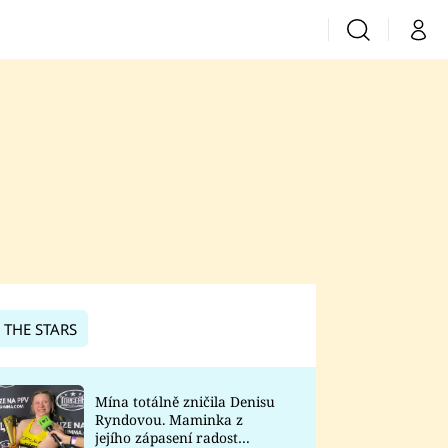
Vyhledávání
Můj 
Prima+
CNN Prima News
Prima Fresh
Prima Living
Prima Zoom
 THE STARS
Prima Lajk
Mína totálně zničila Denisu
Ryndovou. Maminka z
Sledujte nás
jejího zápasení radost