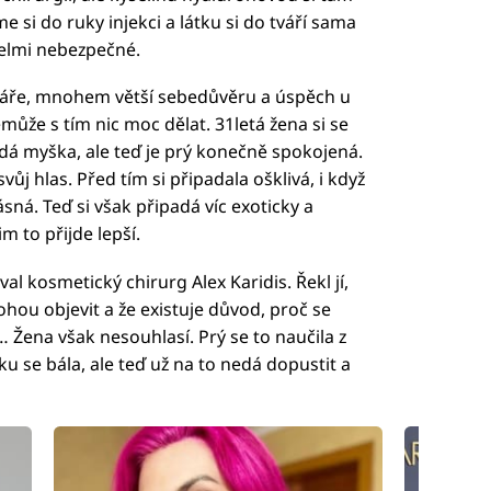
e si do ruky injekci a látku si do tváří sama
velmi nebezpečné.
váře, mnohem větší sebedůvěru a úspěch u
nemůže s tím nic moc dělat. 31letá žena si se
dá myška, ale teď je prý konečně spokojená.
vůj hlas. Před tím si připadala ošklivá, i když
ásná. Teď si však připadá víc exoticky a
jim to přijde lepší.
al kosmetický chirurg Alex Karidis. Řekl jí,
ohou objevit a že existuje důvod, proč se
 Žena však nesouhlasí. Prý se to naučila z
ku se bála, ale teď už na to nedá dopustit a