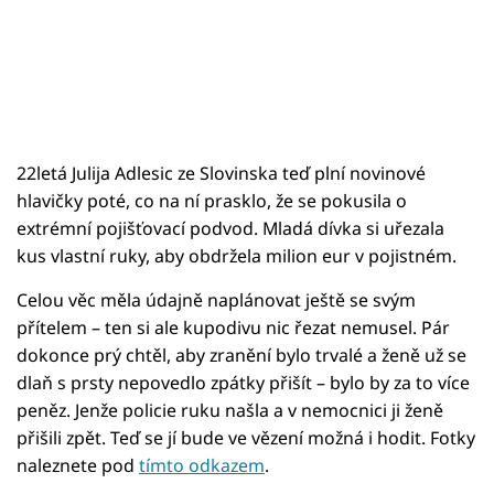
22letá Julija Adlesic ze Slovinska teď plní novinové
hlavičky poté, co na ní prasklo, že se pokusila o
extrémní pojišťovací podvod. Mladá dívka si uřezala
kus vlastní ruky, aby obdržela milion eur v pojistném.
Celou věc měla údajně naplánovat ještě se svým
přítelem – ten si ale kupodivu nic řezat nemusel. Pár
dokonce prý chtěl, aby zranění bylo trvalé a ženě už se
dlaň s prsty nepovedlo zpátky přišít – bylo by za to více
peněz. Jenže policie ruku našla a v nemocnici ji ženě
přišili zpět. Teď se jí bude ve vězení možná i hodit. Fotky
naleznete pod
tímto odkazem
.