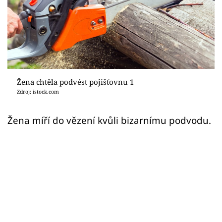
Sex a vztahy
Videa
Sledujte prima+
Přihlášení
Žena chtěla podvést pojišťovnu 1
Zdroj: istock.com
Sledujte nás
Žena míří do vězení kvůli bizarnímu podvodu.