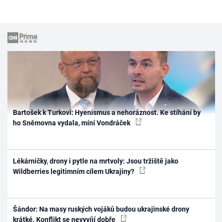
Bartošek k Turkovi: Hyenismus a nehoráznost. Ke stíhání by
ho Sněmovna vydala, míní Vondráček
Lékárničky, drony i pytle na mrtvoly: Jsou tržiště jako
Wildberries legitimním cílem Ukrajiny?
Šándor: Na masy ruských vojáků budou ukrajinské drony
krátké. Konflikt se nevyvíjí dobře