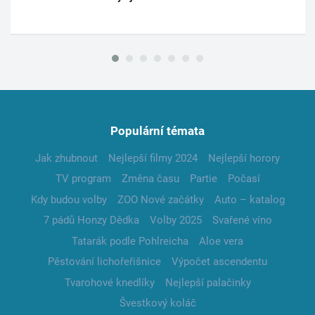
Populární témata
Jak zhubnout
Nejlepší filmy 2024
Nejlepší horory
TV program
Změna času
Partie
Počasí
Kdy budou volby
ZOO Nové začátky
Auto – katalog
7 pádů Honzy Dědka
Volby 2025
Svařené víno
Tatarák podle Pohlreicha
Aloe vera
Pěstování lichořeřišnice
Výpočet ascendentu
Tvarohové knedlíky
Nejlepší palačinky
Švestkový koláč