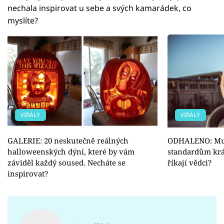
nechala inspirovat u sebe a svých kamarádek, co
myslíte?
VIRÁLY
VIRÁLY
GALERIE: 20 neskutečně reálných
ODHALENO: Muž
halloweenských dýní, které by vám
standardům krá
záviděl každý soused. Necháte se
říkají vědci?
inspirovat?