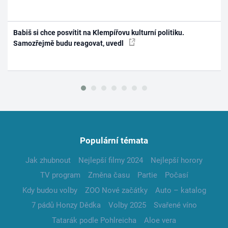
Babiš si chce posvítit na Klempířovu kulturní politiku.
Samozřejmě budu reagovat, uvedl
Populární témata
Jak zhubnout
Nejlepší filmy 2024
Nejlepší horory
TV program
Změna času
Partie
Počasí
Kdy budou volby
ZOO Nové začátky
Auto – katalog
7 pádů Honzy Dědka
Volby 2025
Svařené víno
Tatarák podle Pohlreicha
Aloe vera