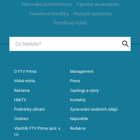
Pěstování lichořeřišnice
Výpočet ascendentu
Tvarohové knedlíky
Nejlepší palačinky
Švestkový koláč
O FTV Prima
Management
Volná místa
Press
Reklama
Castingy a výzvy
HbbTV
Kontakty
Podmínky užívání
Zpracování osobních údajů
Cookies
Nápověda
Vlastník FTV Prima spol. s
Redakce
r.o.