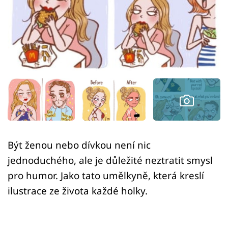
Sex a vztahy
Videa
Sledujte prima+
Přihlášení
Sledujte nás
Být ženou nebo dívkou není nic
jednoduchého, ale je důležité neztratit smysl
pro humor. Jako tato umělkyně, která kreslí
ilustrace ze života každé holky.