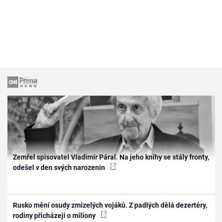
Zemřel spisovatel Vladimír Páral. Na jeho knihy se stály fronty,
odešel v den svých narozenin
Rusko mění osudy zmizelých vojáků. Z padlých dělá dezertéry,
rodiny přicházejí o miliony