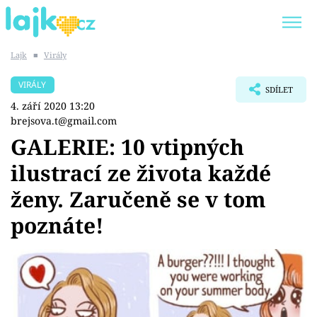
Lajk
■
Virály
Trendy:
KARLOS VÉMOLA
ONLYFANS
VIRÁLY
SDÍLET
SHOPAHOLICADEL
CLASH OF THE STARS
4. září 2020 13:20
brejsova.t@gmail.com
GALERIE: 10 vtipných
ilustrací ze života každé
Témata
ženy. Zaručeně se v tom
Showbyznys
poznáte!
Youtubeři
Virály