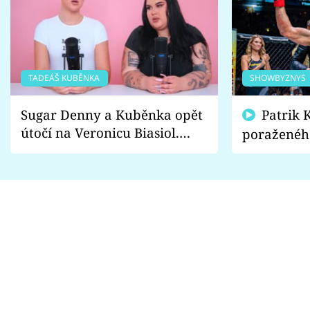
TADEÁŠ KUBĚNKA
SHOWBYZNYS
Sugar Denny a Kuběnka opět
Patrik Kincl se zastal
útočí na Veronicu Biasiol.
poraženéh
Proč je podle nich falešná a
fanoušci n
lže o své nevěře?