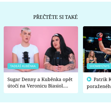
PŘEČTĚTE SI TAKÉ
TADEÁŠ KUBĚNKA
SHOWBYZNYS
Sugar Denny a Kuběnka opět
Patrik Kincl se zastal
útočí na Veronicu Biasiol.
poraženéh
Proč je podle nich falešná a
fanoušci n
lže o své nevěře?