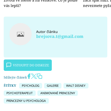
života ve městě a na venkově. Co je podle
začít spát nazí.
vás lepší?
nevezmete pyž
Autor článku
brejsova.t@gmail.com
VSTOUPIT DO DISKUZE
Sdílejte článek
ŠTÍTKY
PSYCHOLOG
GALERIE
WALT DISNEY
PSYCHOTERAPEUT
ANIMOVANÉ PRINCEZNY
PRINCEZNY U PSYCHOLOGA