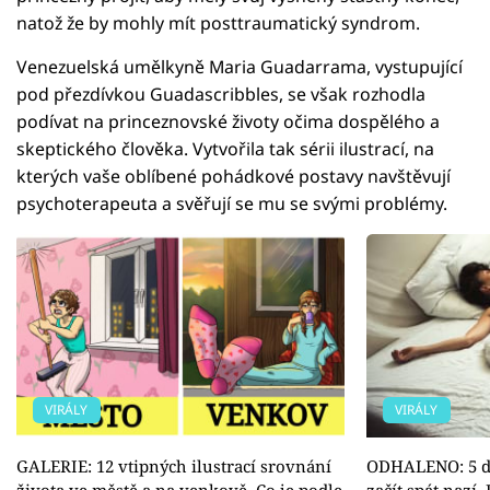
natož že by mohly mít posttraumatický syndrom.
Venezuelská umělkyně Maria Guadarrama, vystupující
pod přezdívkou Guadascribbles, se však rozhodla
podívat na princeznovské životy očima dospělého a
skeptického člověka. Vytvořila tak sérii ilustrací, na
kterých vaše oblíbené pohádkové postavy navštěvují
psychoterapeuta a svěřují se mu se svými problémy.
VIRÁLY
VIRÁLY
GALERIE: 12 vtipných ilustrací srovnání
ODHALENO: 5 dů