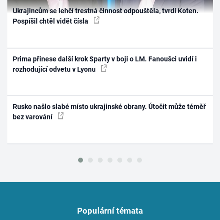
Ukrajincům se lehčí trestná činnost odpouštěla, tvrdí Koten.
Pospíšil chtěl vidět čísla
Prima přinese další krok Sparty v boji o LM. Fanoušci uvidí i
rozhodující odvetu v Lyonu
Rusko našlo slabé místo ukrajinské obrany. Útočit může téměř
bez varování
Populární témata