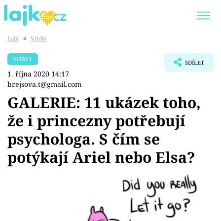
Lajk
■
Virály
Trendy:
KARLOS VÉMOLA
ONLYFANS
VIRÁLY
SDÍLET
SHOPAHOLICADEL
CLASH OF THE STARS
1. října 2020 14:17
brejsova.t@gmail.com
GALERIE: 11 ukázek toho,
že i princezny potřebují
Témata
psychologa. S čím se
Showbyznys
potýkají Ariel nebo Elsa?
Youtubeři
Virály