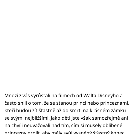
Mnozí z vás vyrůstali na filmech od Walta Disneyho a
často snili o tom, že se stanou princi nebo princeznami,
kteří budou žít šťastně až do smrti na krásném zámku
se svými nejbližšími. Jako děti jste však samozřejmě ani
na chvíli neuvažovali nad tím, čím si musely oblíbené
princezny projít, aby měly svůj vysněný šťastný konec,