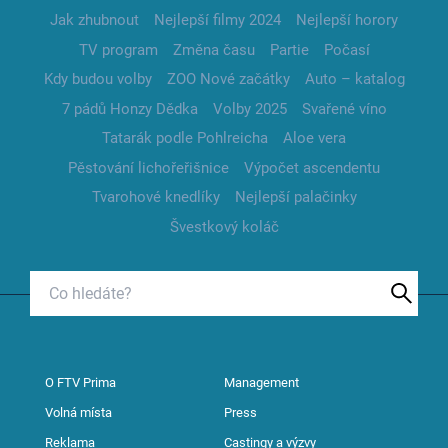
Jak zhubnout
Nejlepší filmy 2024
Nejlepší horory
TV program
Změna času
Partie
Počasí
Kdy budou volby
ZOO Nové začátky
Auto – katalog
7 pádů Honzy Dědka
Volby 2025
Svařené víno
Tatarák podle Pohlreicha
Aloe vera
Pěstování lichořeřišnice
Výpočet ascendentu
Tvarohové knedlíky
Nejlepší palačinky
Švestkový koláč
O FTV Prima
Management
Volná místa
Press
Reklama
Castingy a výzvy