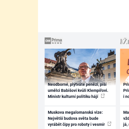
Neodborné, plýtváte penězi, píší
Pri
umělci Babišovi kvůli Klempířovi.
Pri
Ministr kulturní politiku hájí
i n
Muskova megalomanská vize:
Ma
Největší budova světa bude
vž
vyrábět čipy pro roboty i vesmír
já,