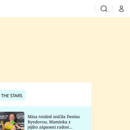
Vyhledávání
Můj 
Prima+
CNN Prima News
Prima Fresh
Prima Living
Prima Zoom
 THE STARS
Prima Lajk
Mína totálně zničila Denisu
Ryndovou. Maminka z
Sledujte nás
jejího zápasení radost