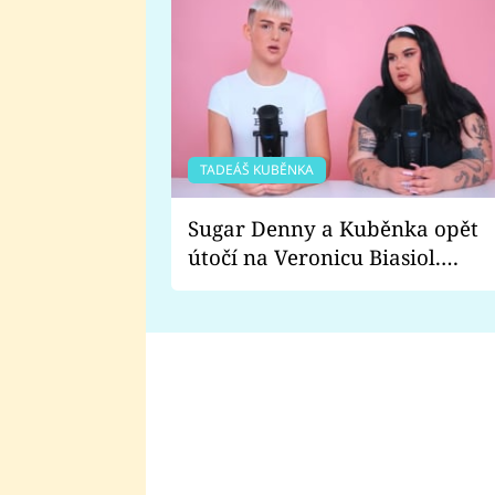
TADEÁŠ KUBĚNKA
Sugar Denny a Kuběnka opět
útočí na Veronicu Biasiol.
Proč je podle nich falešná a
lže o své nevěře?