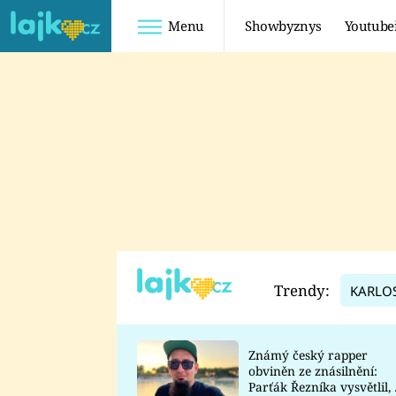
Menu
Showbyznys
Youtube
Youtuberky
Youtubeři
SHOPAHOLICADEL
FATTYPILLOW
ANNA ŠULC
FREESCOOT
SUGAR DENNY
ADAM KAJUMI
LADUŠKA
TADEÁŠ KUBĚNKA
DOMINIKA
DATEL
Trendy:
KARLO
MYSLIVCOVÁ
Známý český rapper
obviněn ze znásilnění:
Parťák Řezníka vysvětlil, 