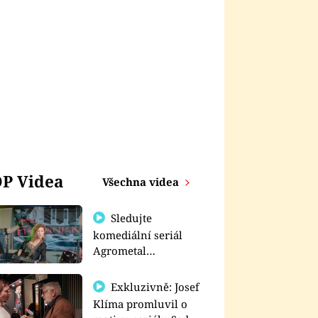
P Videa
Všechna videa
Sledujte
komediální seriál
Agrometal
exkluzivně na
prima+
Exkluzivně: Josef
Klíma promluvil o