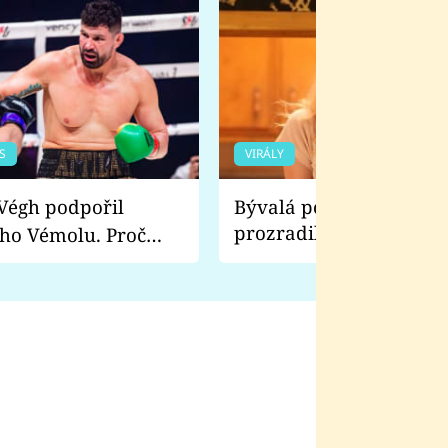
S
VIRÁLY
Bývalá pornoherečka
prozradila, co ji šokova
ho Vémolu. Proč
natáčení Euforie. Vážně
ji zápasit s ním než
bylo drsnější než hanba
 Kinclem?
filmy?