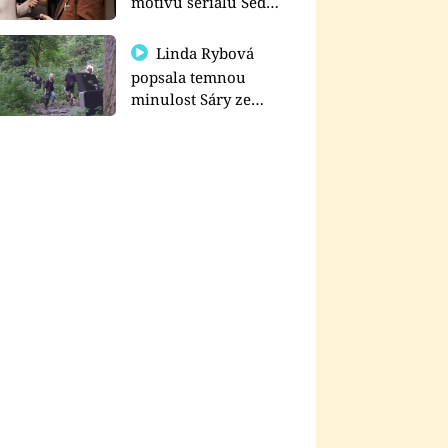
motivu seriálu Sedm
schodů k moci
Linda Rybová
popsala temnou
minulost Sáry ze
seriálu Zákony vlka