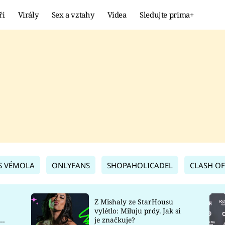
ři
Virály
Sex a vztahy
Videa
Sledujte prima+
Showbyznys
Extrém
VIRÁLY
KURIOZITY
VIDEA
KVÍZY
S VÉMOLA
ONLYFANS
SHOPAHOLICADEL
CLASH OF
Z Mishaly ze StarHousu
vylétlo: Miluju prdy. Jak si
co
je značkuje?