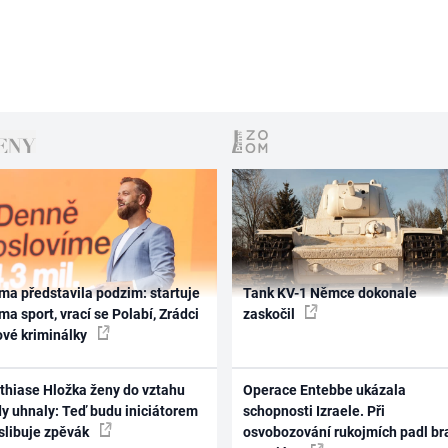
ma představila podzim: startuje
Tank KV-1 Němce dokonale
ma sport, vrací se Polabí, Zrádci
zaskočil
ové kriminálky
thiase Hložka ženy do vztahu
Operace Entebbe ukázala
dy uhnaly: Teď budu iniciátorem
schopnosti Izraele. Při
 slibuje zpěvák
osvobozování rukojmích padl br