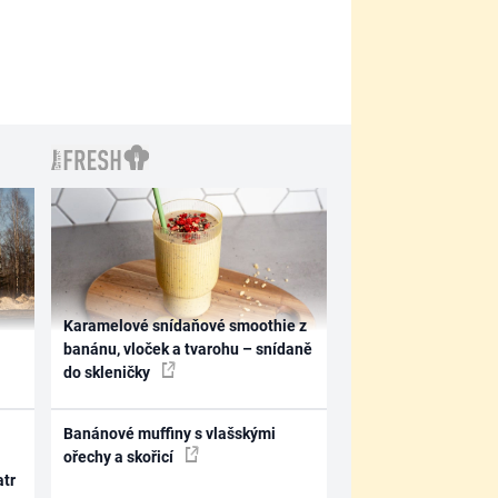
Karamelové snídaňové smoothie z
banánu, vloček a tvarohu – snídaně
do skleničky
Banánové muffiny s vlašskými
ořechy a skořicí
atr