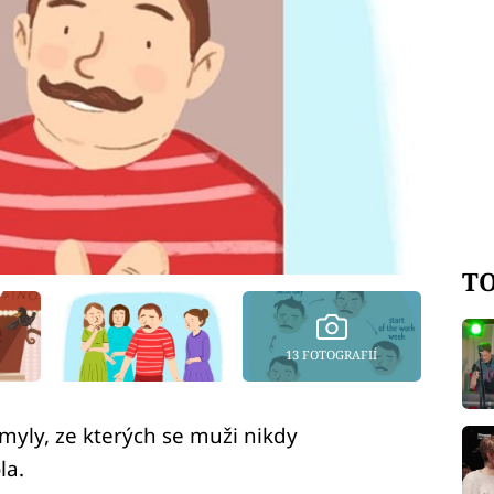
TO
13 FOTOGRAFIÍ
omyly, ze kterých se muži nikdy
la.