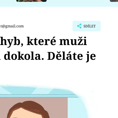
.t@gmail.com
SDÍLET
hyb, které muži
 dokola. Děláte je