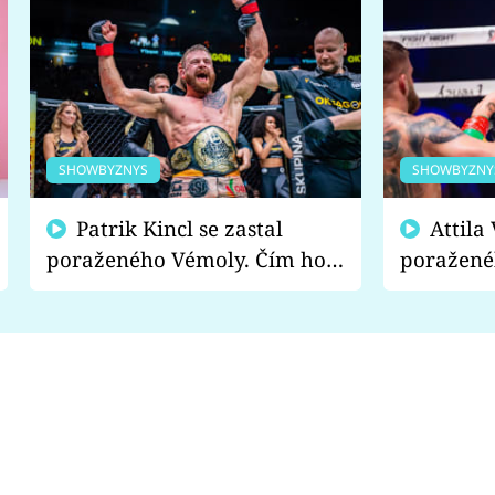
SHOWBYZNYS
SHOWBYZNY
Patrik Kincl se zastal
Attila Végh podpořil
poraženého Vémoly. Čím ho
poražené
fanoušci naštvali?
chce radě
s vítězem