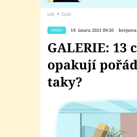
se v Plzni stalo
Lajk
■
Virály
19. února 2021 09:50
brejsova
VIRÁLY
GALERIE: 13 c
opakují pořád
taky?