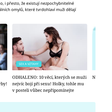
o, i přesto, že existují nezpochybnitelné
álních omylů, které tvrdohlaví muži dělají
SEX A VZTAHY
FOTOGAL
ODHALENO: 10 věcí, kterých se muži
Nejčastěj
yby!
nejvíc bojí při sexu! Holky, tohle mu
v posteli vůbec nepřipomínejte