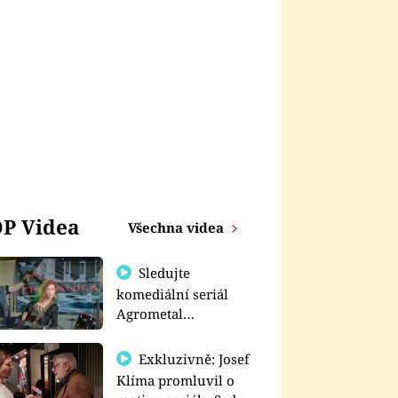
P Videa
Všechna videa
Sledujte
komediální seriál
Agrometal
exkluzivně na
prima+
Exkluzivně: Josef
Klíma promluvil o