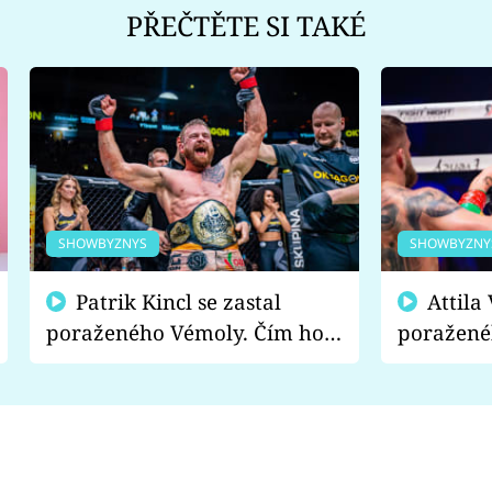
PŘEČTĚTE SI TAKÉ
SHOWBYZNYS
SHOWBYZNY
Patrik Kincl se zastal
Attila Végh podpořil
poraženého Vémoly. Čím ho
poražené
fanoušci naštvali?
chce radě
s vítězem