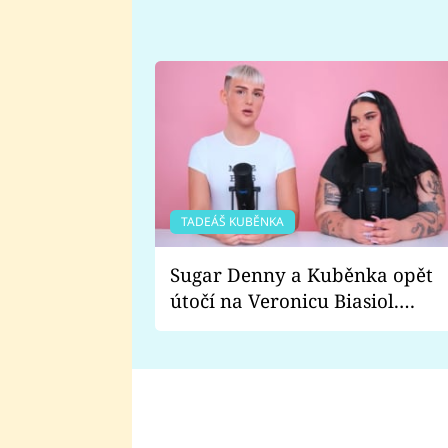
TADEÁŠ KUBĚNKA
Sugar Denny a Kuběnka opět
útočí na Veronicu Biasiol.
Proč je podle nich falešná a
lže o své nevěře?