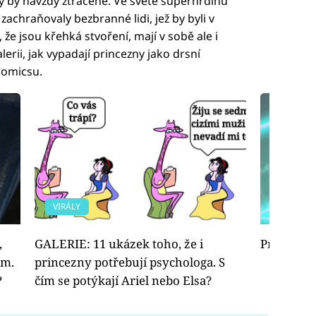
yly by navždy ztracené. Ve světě superhrdinů
zachraňovaly bezbranné lidi, jež by byli v
 že jsou křehká stvoření, mají v sobě ale i
erii, jak vypadají princezny jako drsní
Comicsu.
VIRÁLY
FOTOGAL
,
GALERIE: 11 ukázek toho, že i
Princezny
em.
princezny potřebují psychologa. S
?
čím se potýkají Ariel nebo Elsa?