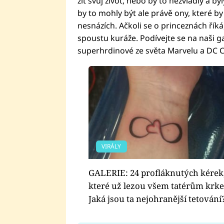
žít svůj život, nebo by to nezvládly a b
by to mohly být ale právě ony, které by 
nesnázích. Ačkoli se o princeznách říká,
spoustu kuráže. Podívejte se na naši gal
superhrdinové ze světa Marvelu a DC 
VIRÁLY
GALERIE: 24 profláknutých kérek
které už lezou všem tatérům krk
Jaká jsou ta nejohranější tetování