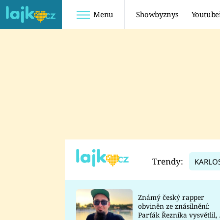
Menu
Showbyznys
Youtube
Youtuberky
Youtubeři
SHOPAHOLICADEL
FATTYPILLOW
ANNA ŠULC
FREESCOOT
SUGAR DENNY
ADAM KAJUMI
LADUŠKA
TADEÁŠ KUBĚNKA
DOMINIKA
DATEL
Trendy:
KARLO
MYSLIVCOVÁ
Známý český rapper
obviněn ze znásilnění:
Parťák Řezníka vysvětlil, 