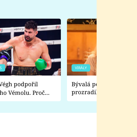
S
VIRÁLY
Bývalá pornoherečka
prozradila, co ji šokova
ho Vémolu. Proč
natáčení Euforie. Vážně
ji zápasit s ním než
bylo drsnější než hanba
 Kinclem?
filmy?