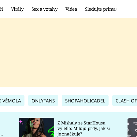
ři
Virály
Sex a vztahy
Videa
Sledujte prima+
Showbyznys
Extrém
VIRÁLY
KURIOZITY
VIDEA
KVÍZY
S VÉMOLA
ONLYFANS
SHOPAHOLICADEL
CLASH OF
Z Mishaly ze StarHousu
vylétlo: Miluju prdy. Jak si
co
je značkuje?