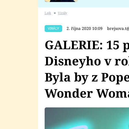
se v Plzni stalo
Lajk
■
Virály
2. října 2020 10:09
brejsova.t
VIRÁLY
GALERIE: 15 
Disneyho v ro
Byla by z Pop
Wonder Wom