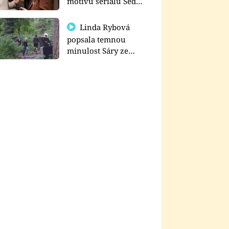
motivu seriálu Sedm
schodů k moci
Linda Rybová
popsala temnou
minulost Sáry ze
seriálu Zákony vlka