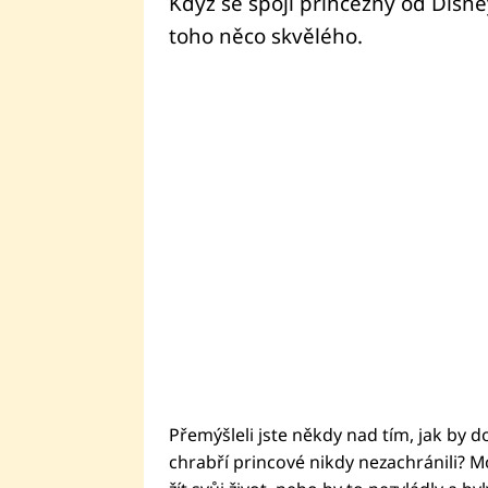
Když se spojí princezny od Disne
toho něco skvělého.
Přemýšleli jste někdy nad tím, jak by 
chrabří princové nikdy nezachránili? Mo