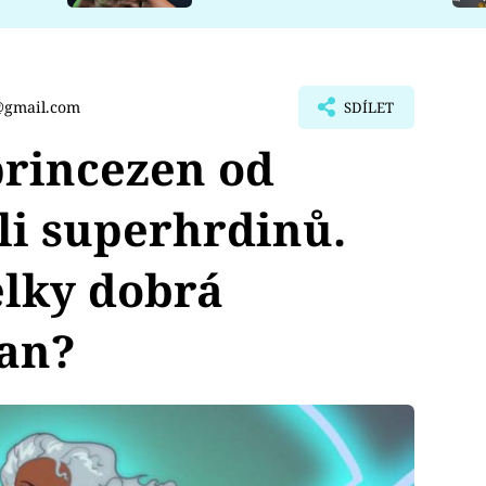
@gmail.com
SDÍLET
princezen od
li superhrdinů.
elky dobrá
an?