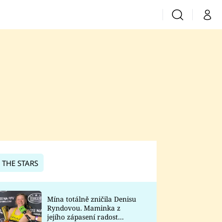
Vyhledávání
Můj 
Prima+
CNN Prima News
Prima Fresh
Prima Living
Prima Zoom
 THE STARS
Prima Lajk
Mína totálně zničila Denisu
Ryndovou. Maminka z
Sledujte nás
jejího zápasení radost