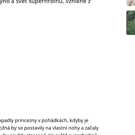
yho a svět superhrdinů, vznikne z
dopadly princezny v pohádkách, kdyby je
žná by se postavily na vlastní nohy a začaly