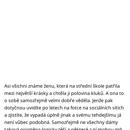
Asi všichni známe ženu, která na střední škole patřila
mezi největší krásky a chtěla ji polovina kluků. A ona to
o sobě samozřejmě velmi dobře věděla. Jenže pak
dotyčnou uvidíte po letech na fotce na sociálních sítích
a zjistíte, že vypadá úplně jinak a svému tehdejšímu já
není vůbec podobná. Samozřejmě ne všechny dámy
taková proměna logicky těší a některé z ní mohou mít