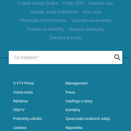
7 pádů Honzy Dědka
Volby 2025
Svařené víno
Tatarák podle Pohlreicha
Aloe vera
Pěstování lichořeřišnice
Výpočet ascendentu
Tvarohové knedlíky
Nejlepší palačinky
Švestkový koláč
O FTV Prima
Management
Volná místa
Press
Reklama
Castingy a výzvy
HbbTV
Kontakty
Podmínky užívání
Zpracování osobních údajů
Cookies
Nápověda