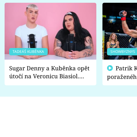
TADEÁŠ KUBĚNKA
SHOWBYZNYS
Sugar Denny a Kuběnka opět
Patrik Kincl se zastal
útočí na Veronicu Biasiol.
poraženéh
Proč je podle nich falešná a
fanoušci n
lže o své nevěře?