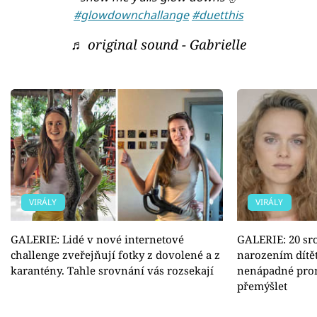
#glowdownchallange
#duetthis
♬ original sound - Gabrielle
VIRÁLY
VIRÁLY
GALERIE: Lidé v nové internetové
GALERIE: 20 sr
challenge zveřejňují fotky z dovolené a z
narozením dítět
karantény. Tahle srovnání vás rozsekají
nenápadné pro
přemýšlet