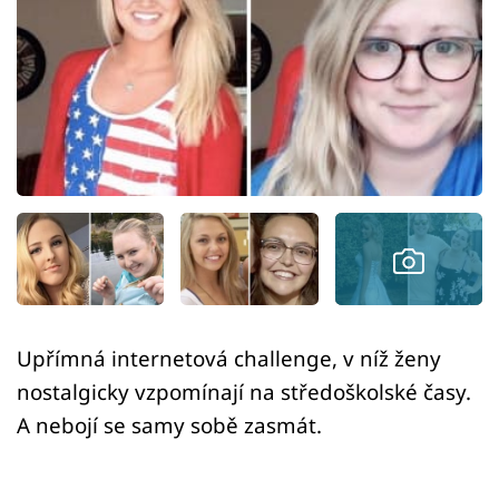
Sex a vztahy
Videa
Sledujte prima+
Přihlášení
Sledujte nás
Upřímná internetová challenge, v níž ženy
nostalgicky vzpomínají na středoškolské časy.
A nebojí se samy sobě zasmát.