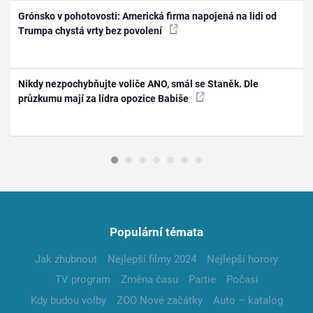
Grónsko v pohotovosti: Americká firma napojená na lidi od
Trumpa chystá vrty bez povolení
Nikdy nezpochybňujte voliče ANO, smál se Staněk. Dle
průzkumu mají za lídra opozice Babiše
Populární témata
Jak zhubnout
Nejlepší filmy 2024
Nejlepší horory
TV program
Změna času
Partie
Počasí
Kdy budou volby
ZOO Nové začátky
Auto – katalog