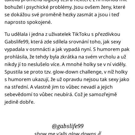
bohužel i psychické problémy. Jsou ovšem ženy, které
se dokážou své proměně hezky zasmát a jsou i teď
naprosto spokojené.
Tu udělala i jedna z uživatelek TikToku s přezdívkou
Gabslife99, která zde sdílela srovnání toho, jak sexy
vypadala v osmnácti a jak vypadá nyní. S humorem pak
prohlásila, že tehdy byla zkrátka na svém vrcholu a už
nikdy jí to neslušelo více. A mnohé holky se v ní viděly.
Spustila se proto tzv. glow-down challenge, v níž holky
s humorem ukazují, že už opravdu nejsou tak sexy jako
na střední. A vlastně jim to vůbec nevadí a jejich
sebevědomí to vůbec neubírá. Což je samozřejmě
jedině dobře.
@gabslife99
show me y’alls glow downs ✌️