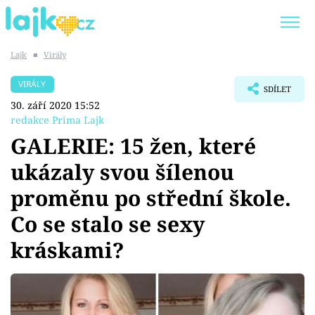
Lajk
■
Virály
Trendy:
KARLOS VÉMOLA
ONLYFANS
VIRÁLY
SDÍLET
SHOPAHOLICADEL
CLASH OF THE STARS
30. září 2020 15:52
redakce Prima Lajk
GALERIE: 15 žen, které
ukázaly svou šílenou
Témata
proměnu po střední škole.
Showbyznys
Co se stalo se sexy
kráskami?
Youtubeři
Virály