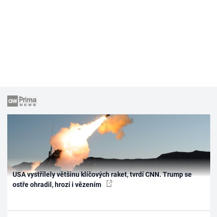
USA vystřílely většinu klíčových raket, tvrdí CNN. Trump se
ostře ohradil, hrozí i vězením