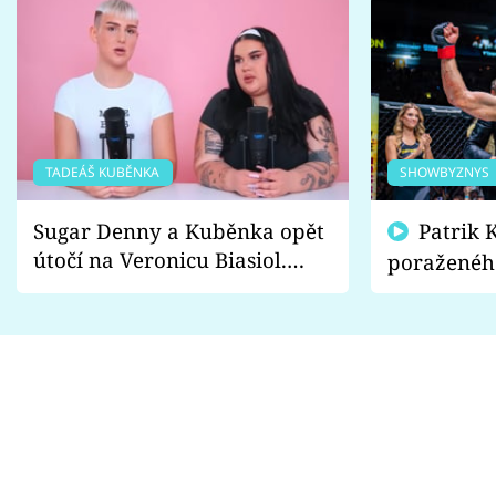
TADEÁŠ KUBĚNKA
SHOWBYZNYS
Sugar Denny a Kuběnka opět
Patrik Kincl se zastal
útočí na Veronicu Biasiol.
poraženéh
Proč je podle nich falešná a
fanoušci n
lže o své nevěře?