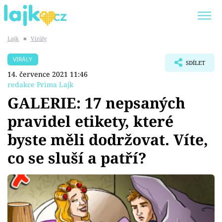
Lajk
■
Virály
Trendy:
KARLOS VÉMOLA
ONLYFANS
VIRÁLY
SDÍLET
SHOPAHOLICADEL
CLASH OF THE STARS
14. července 2021 11:46
redakce Prima Lajk
GALERIE: 17 nepsaných
pravidel etikety, které
Témata
byste měli dodržovat. Víte,
Showbyznys
co se sluší a patří?
Youtubeři
Virály