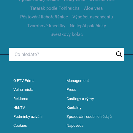
Tatarák podle Pohlreicha
Aloe vera
Pěstování lichořeřišnice
Výpočet ascendentu
Tvarohové knedlíky
Nejlepší palačinky
Švestkový koláč
O FTV Prima
Management
Volná místa
Press
Reklama
Castingy a výzvy
HbbTV
Kontakty
Podmínky užívání
Zpracování osobních údajů
Cookies
Nápověda