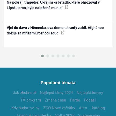
Na pokraji tragédie: Ukrajinské letadlo, které ohrožoval v
Lipsku dron, bylo naložené municí
Vjel do davu v Německu, dva demonstranty zabil. Afghánec
dožije za mřížemi, rozhodl soud
Populární témata
Jak zhubnout
Nejlepší filmy 2024
Nejlepší horory
TV program
Změna času
Partie
Počasí
Kdy budou volby
ZOO Nové začátky
Auto – katalog
7 pádů Honzy Dědka
Volby 2025
Svařené víno